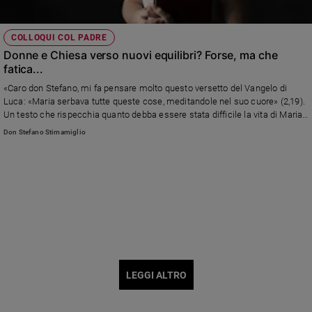
COLLOQUI COL PADRE
Donne e Chiesa verso nuovi equilibri? Forse, ma che
fatica...
«Caro don Stefano, mi fa pensare molto questo versetto del Vangelo di
Luca: «Maria serbava tutte queste cose, meditandole nel suo cuore» (2,19).
Un testo che rispecchia quanto debba essere stata difficile la vita di Maria.
Me la immagino come una donna intelligente, acuta, pacata che abbia
Don Stefano Stimamiglio
cresciuto un figlio che era per lei un mistero» Leggi la risposta di don
Stefano Stimamiglio, direttore di Famiglia Cristiana
LEGGI ALTRO