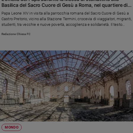
Basilica del Sacro Cuore di Gesù a Roma, nel quartiere di
e
Castro Pretorio
giovani
Papa Leone XIV in visita alla parrocchia romana del Sacro Cuore di Gesù a
Castro Pretorio, vicino alla Stazione Termini, crocevia di viaggiatori, migranti,
Adolescenza
studenti, tra vecchie e nuove povertà, accoglienza e solidarietà. Il testo
Bioetica
integrale dell’Omelia pronunciata durante la Messa nella Basilica
Redazione Chiesa FC
Vai
Riflessioni
Foto
Video
Podcast
MONDO
Privacy