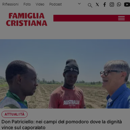
Riflessioni
Foto
Video
Podcast
Privacy Policy
Chi siamo
Contatti
Pubblicità
Attualità
Registrati
Redazione
Italia
CHIESA
Cronaca
Politica
Mondo
Economia
Legalità
e
giustizia
Sport
Interviste
Papa
ATTUALITÀ
Papa
Don Patriciello: nei campi del pomodoro dove la dignità
vince sul caporalato