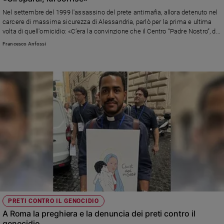
Nel settembre del 1999 l'assassino del prete antimafia, allora detenuto nel
carcere di massima sicurezza di Alessandria, parlò per la prima e ultima
volta di quell'omicidio: «C’era la convinzione che il Centro “Padre Nostro”, da
lui fondato, fosse un covo di infiltrati della polizia. Poi si scoprì che non era
Francesco Anfossi
vero. Decidemmo di ucciderlo perché nelle prediche, a Messa, parlava
contro la mafia e la gente sentiva questo suo fascino, soprattutto i giovani»
PRETI CONTRO IL GENOCIDIO
A Roma la preghiera e la denuncia dei preti contro il
genocidio