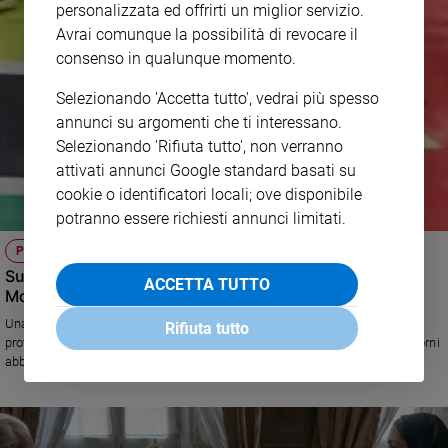
personalizzata ed offrirti un miglior servizio.
Avrai comunque la possibilità di revocare il
consenso in qualunque momento.
Selezionando 'Accetta tutto', vedrai più spesso
annunci su argomenti che ti interessano.
Selezionando 'Rifiuta tutto', non verranno
attivati annunci Google standard basati su
cookie o identificatori locali; ove disponibile
potranno essere richiesti annunci limitati.
PROTESTE DI SANGUE
Sull'orlo dello scontro civile, l'appello della Chiesa in
ACCETTA TUTTO
Mozambico
Una rivolta che cresce, tra morti e feriti, con migliaia di persone che
Rifiuta tutto
protestano contro i brogli elettorali in Mozambico. «In piazza in questi giorni
abbiamo visto sia giovani senza futuro né occupazione, ma soprattutto
nuove generazioni disorientate, donne e uomini ingannati dalla politica che
tanto ha promesso e nulla mantenuto», racconta da Maputo il vescovo
ausiliare dell’arcidiocesi della capitale, padre Osório Citora Afonso,
Missionario della Consolata.