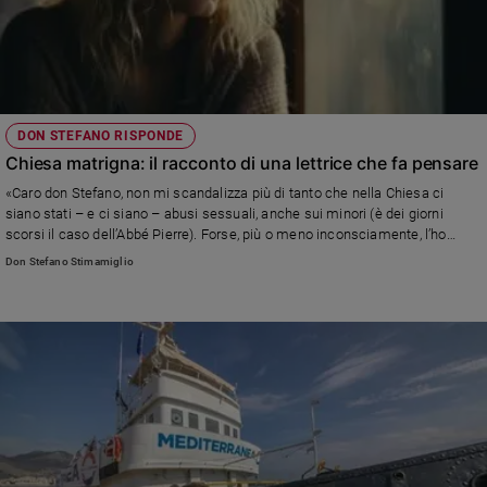
DON STEFANO RISPONDE
Chiesa matrigna: il racconto di una lettrice che fa pensare
«Caro don Stefano, non mi scandalizza più di tanto che nella Chiesa ci
siano stati – e ci siano – abusi sessuali, anche sui minori (è dei giorni
scorsi il caso dell’Abbé Pierre). Forse, più o meno inconsciamente, l’ho
sempre saputo. La Chiesa che ho conosciuto nei miei tenerissimi anni ne
Don Stefano Stimamiglio
sarebbe stata capace» Leggi la risposta di don Stefano Stimamiglio,
direttore di Famiglia Cristiana