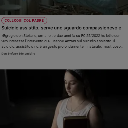
COLLOQUI COL PADRE
Suicidio assistito, serve uno sguardo compassionevole
«Egregio don Stefano, ormai oltre due anni fa su FC 25/2022 ho letto con
vivo interesse l’intervento di Giuseppe Anzani sul suicidio assistito. Il
suicidio, assistito o no, è un gesto profondamente innaturale, mostruoso
nella sua progettazione ed esecuzione» Leggi la risposta di don Stefano
Don Stefano Stimamiglio
Stimamiglio, direttore di Famiglia Cristiana