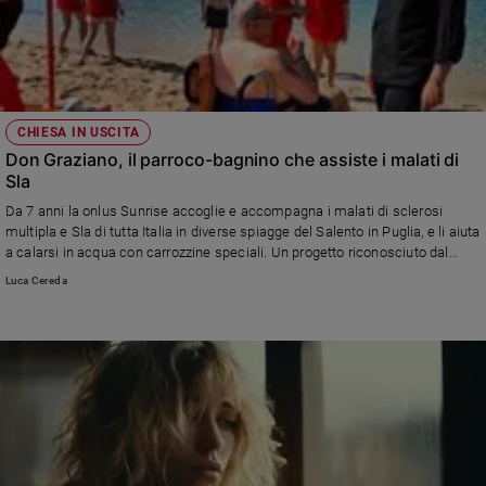
CHIESA IN USCITA
Don Graziano, il parroco-bagnino che assiste i malati di
Sla
Da 7 anni la onlus Sunrise accoglie e accompagna i malati di sclerosi
multipla e Sla di tutta Italia in diverse spiagge del Salento in Puglia, e li aiuta
a calarsi in acqua con carrozzine speciali. Un progetto riconosciuto dal
presidente Mattarella e che quest’anno ha visto anche il giovane parroco
Luca Cereda
della zona fare il volontario, oltre che l'assistente spirituale