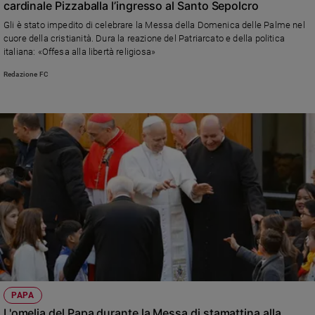
cardinale Pizzaballa l’ingresso al Santo Sepolcro
Sanremo
Gli è stato impedito di celebrare la Messa della Domenica delle Palme nel
2026
cuore della cristianità. Dura la reazione del Patriarcato e della politica
Cinema,
italiana: «Offesa alla libertà religiosa»
Tv
Redazione FC
e
streaming
Libri
Musica
Arte
Famiglia
ed
educazione
Genitori
e
figli
Nonni
Coppia
PAPA
L'omelia del Papa durante la Messa di stamattina alla
Scuola