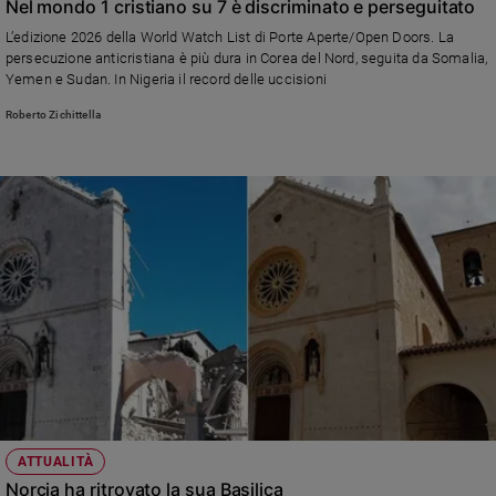
Nel mondo 1 cristiano su 7 è discriminato e perseguitato
Policy
L’edizione 2026 della World Watch List di Porte Aperte/Open Doors. La
persecuzione anticristiana è più dura in Corea del Nord, seguita da Somalia,
Yemen e Sudan. In Nigeria il record delle uccisioni
Chi
Roberto Zichittella
siamo
Contatti
Pubblicità
Registrati
Redazione
Social
ATTUALITÀ
Norcia ha ritrovato la sua Basilica