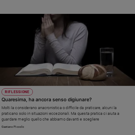
superò ogni lettura particolare. Scrisse 14 encicliche, proclamò ben 482
santi e percorse oltre un milione di chilometri in aereo facendo 104 viaggi
apostolici e 146 visite pastorali.
RIFLESSIONE
Quaresima, ha ancora senso digiunare?
Molti la considerano anacronistica o difficile da praticare, alcuni la
praticano solo in situazioni eccezionali. Ma questa pratica ci aiuta a
guardare meglio quello che abbiamo davanti e scegliere
Gaetano Piccolo