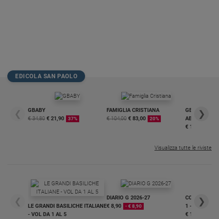
EDICOLA SAN PAOLO
GBABY
FAMIGLIA CRISTIANA
GBABY DIGITA
❮
❯
€ 34,80
€ 21,90
€ 104,00
€ 83,00
ABBONAMEN
37%
20%
€ 16,99
Visualizza tutte le riviste
DIARIO G 2026-27
COLLANA ARS
❮
❯
LE GRANDI BASILICHE ITALIANE
€ 8,90
1 - 2
- € 8,90
- VOL DA 1 AL 5
€ 18,50