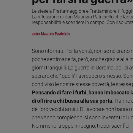
Ambiente
Le stese a Frattamaggiore e Frattaminore, il fuggi
e
La riflessione di don Maurizio Patriciello che lan
Creato
responsabilità e scendere in campo. Con risolutez
Volontariato
Diritti
padre Maurizio Patriciello
Aziende
di
Sono ritornati. Per la verità, non se ne eran
valore
poche settimane fa, però, anche grazie alla ma
Caso
della
giorni tranquilli. La guerra in Ucraina, poi, ci 
settimana
sperare che “ quelli” l’avrebbero smesso. Sono 
Migranti
condiviso le nostre stesse povertà, le stesse
Diversità
Pensando di fare i furbi, hanno imboccato l
e
di offrire a chi bussa alla sua porta.
Hanno de
inclusione
dei loro vecchi amici. Di lavorare non hanno m
Costume
che vanno compiendo, si sono inventati di u
Cultura
Nemmeno, troppo impegno, troppi sacrifici.
e
spettacoli