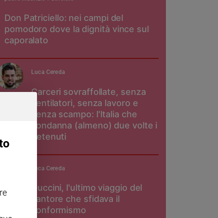
Don Patriciello: nei campi del
pomodoro dove la dignità vince sul
caporalato
Luca Cereda
Carceri sovraffollate, senza
ventilatori, senza lavoro e
senza scampo: l'Italia che
condanna (almeno) due volte i
detenuti
to
Luca Cereda
Guccini, l'ultimo viaggio del
re
cantore che sfidava il
conformismo