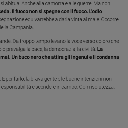
ci si abitua. Anche alla camorra e alle guerre. Ma non
a. Il fuoco non si spegne con il fuoco. L’odio
segnazione equivarrebbe a darla vinta al male. Occorre
e della Campania.
bande. Da troppo tempo levano la voce verso coloro che
o prevalga la pace, la democrazia, la civiltà.
La
ai. Un buco nero che attira gli ingenui e li condanna
E per farlo, la brava gente e le buone intenzioni non
responsabilità e scendere in campo. Con risolutezza,