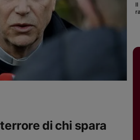
I
r
terrore di chi spara
»