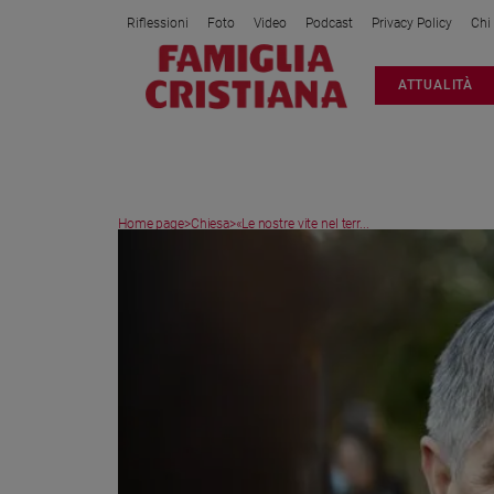
Riflessioni
Foto
Video
Podcast
Privacy Policy
Chi
Attualità
ATTUALITÀ
Italia
Cronaca
Politica
Mondo
Home page
>
Chiesa
>
«Le nostre vite nel terr...
Economia
Legalità
e
giustizia
Sport
Interviste
Papa
Papa