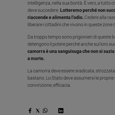
intelligenza, nella sua bontà. È vero, a tutto 
Policy
deve succedere.
Lotteremo perché non succed
riaccende e alimenta l’odio.
Cedere alla ras
Chi
liberare i cittadini che vivono in queste zon
siamo
Da troppo tempo sono prigionieri di queste 
Contatti
detengono il potere perché anche sul loro suol
camorra è una sanguisuga che non si sazia m
Pubblicità
a morte.
Registrati
La camorra deve essere sradicata, strozzata. 
bastano. Lo Stato deve assumersi le proprie 
Redazione
convinzione, efficacia.
Social