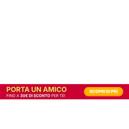
In alternativa, prova la versione digitale!
|
Abbonati
Contribuisci a mantenere questo sito gratuito
Riusciamo a fornire informazione gratuita grazie alla pubblicità erogata dai nostri
partner.
Accettando i consensi richiesti permetti ai nostri partner di creare un'esperienza