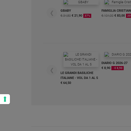
GBABY
FAMIGLIA CRISTIA
❮
€ 34,80
€ 21,90
€ 104,00
€ 83,00
37%
20
DIARIO G 2026-27
€ 8,90
- € 8,90
❮
LE GRANDI BASILICHE
ITALIANE - VOL DA 1 AL 5
€ 64,50