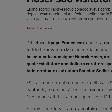
Ambiente
L’anno scorso l’arcivescovo polacco aveva compiu
e
dopo questa nomina, si trasferirà stabilmente in 
Creato
vista pastorale ma senza entrare nei problemi relat
Volontariato
Diritti
Antonio Sanfrancesco
Aziende
di
L’obiettivo di
papa Francesco
è chiaro: assic
valore
fedeli che arrivano a Medjugorje da ogni par
Caso
della
ha nominato monsignor Henryk Hoser, arci
settimana
quale «visitatore apostolico a carattere sp
Migranti
indeterminato e ad nutum Sanctae Sedis»
,
Diversità
e
«Si tratta - informa il comunicato della Sal
inclusione
pastorale, in continuità con la missione di in
Costume
Medjugorje, affidata a monsignor Hoser l’11 
Cultura
e
«La missione del visitatore apostolico - conc
spettacoli