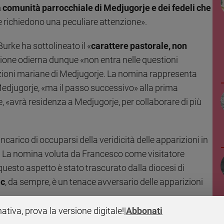
comunità parrocchiale di Medjugorje e dei fedeli che
ze richiedono una peculiare attenzione».
urke ha sottolineato il «
carattere pastorale, non
isione odierna dunque «non entra nelle questioni
parizioni mariane di Medjugorje. La nomina rappresenta
edjugorje, «ma il passo successivo» alla prima
re, «avrà residenza a Medjugorje, per collaborare di più
incarico di occuparsi della veridicità delle apparizioni in
li. La nomina voluta da Francesco come visitatore
uesto aspetto è stato trascurato dalla diocesi di
ic
, da sempre, è un tenace avversario delle apparizioni
nativa, prova la versione digitale!
|
Abbonati