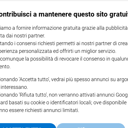
 di Medjugorje in santuario pontificio
ontribuisci a mantenere questo sito gratui
ardinale
Camillo Ruini
la presidenza di una
covi e teologi, incaricata di vagliare tutta la
iamo a fornire informazione gratuita grazie alla pubblicità
esidente della Cei, vi hanno fatto parte i cardinali Jozef
ta dai nostri partner.
erranz, e Angelo Amato. Insieme a loro lo psicanalista
tando i consensi richiesti permetti ai nostri partner di crea
 Franjo Topić, Mihály Szentmártoni e Nela Gašpar, il
perienza personalizzata ed offrirti un miglior servizio.
him Schütz, il canonista David Jaeger, il relatore delle
 comunque la possibilità di revocare il consenso in qualu
ogo Mijo Nikić e l’officiale della dottrina della fede
nto.
ionando 'Accetta tutto', vedrai più spesso annunci su arg
i interessano.
gennaio 2014 con un giudizio positivo
sulla
ionando 'Rifiuta tutto', non verranno attivati annunci Goog
 nelle prime settimane di apparizioni
(tra il 24 giugno
ard basati su cookie o identificatori locali; ove disponibile
are la parrocchia di Medjugorje, dedicata a san Giacomo
nno essere richiesti annunci limitati.
dola in un santuario alle dirette dipendenze della Santa