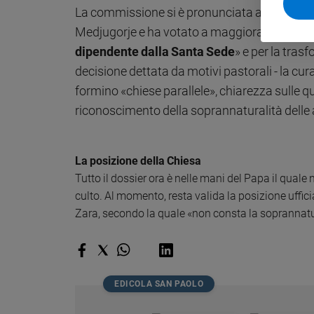
La commissione si è pronunciata anche a favor
Policy
Medjugorje e ha votato a maggioranza in favo
dipendente dalla Santa Sede
» e per la tras
Chi
decisione dettata da motivi pastorali - la cura 
siamo
formino «chiese parallele», chiarezza sulle 
riconoscimento della soprannaturalità delle 
Contatti
Pubblicità
La posizione della Chiesa
Tutto il dossier ora è nelle mani del Papa il qual
Registrati
culto. Al momento, resta valida la posizione uffic
Zara, secondo la quale «non consta la soprannatural
Redazione
Social
EDICOLA SAN PAOLO