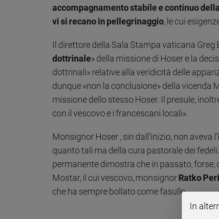
accompagnamento stabile e continuo della 
Sanremo
vi si recano in pellegrinaggio
, le cui esigen
2026
Cinema,
Il direttore della Sala Stampa vaticana Greg B
Tv
dottrinale
» della missione di Hoser e la dec
e
streaming
dottrinali» relative alla veridicità delle ap
Libri
dunque «non la conclusione» della vicenda M
Musica
missione dello stesso Hoser. Il presule, inolt
Arte
con il vescovo e i francescani locali».
Famiglia
ed
Monsignor Hoser , sin dall’inizio, non aveva l’
educazione
quanto tali ma della cura pastorale dei fede
Genitori
permanente dimostra che in passato, forse, q
e
Mostar, il cui vescovo, monsignor
Ratko Per
figli
che ha sempre bollato come fasulle.
Nonni
In alter
Coppia
Scuola