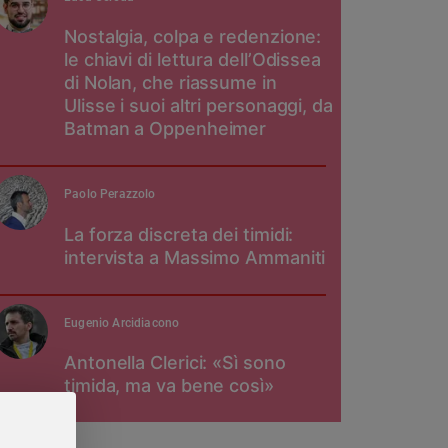
Nostalgia, colpa e redenzione:
le chiavi di lettura dell’Odissea
di Nolan, che riassume in
Ulisse i suoi altri personaggi, da
Batman a Oppenheimer
Paolo Perazzolo
La forza discreta dei timidi:
intervista a Massimo Ammaniti
Eugenio Arcidiacono
Antonella Clerici: «Sì sono
timida, ma va bene così»