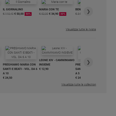
IL GIORNALINO
MARIA CON TE
BENESSERE
6 
❯
€ 110,40
€ 50,00
€ 52,00
€ 34,90
€ 34,80
€ 29,90
DI
50%
30%
15%
ME
€ 6
Visualizza tutte le riviste
IN
LEONE XIV - CAMMINIAMO
€ 3
❯
PREGHIAMO MARIA CON
INSIEME
PREGHIAMO MARIA CON
SANTI E BEATI - VOL. DA 6
€ 12,90
SANTI E BEATI - VOL. DA 1
A 10
A 5
€ 24,50
€ 24,50
Visualizza tutte le collection