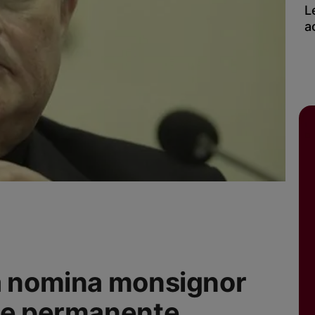
L
a
pa nomina monsignor
ore permanente