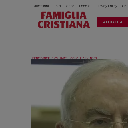
Riflessioni
Foto
Video
Podcast
Privacy Policy
Chi
Attualità
ATTUALITÀ
Italia
Cronaca
Politica
Mondo
Home page
>
Chiesa
>
Medjugorje, il Papa nomi...
Economia
Legalità
e
giustizia
Sport
Interviste
Papa
Papa