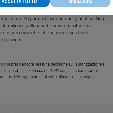
ACCETTA TUTTO
Rifiuta tutto
e della fine del divieto di pellegrinaggi organizzati a
re della costituzione a Medjugorje di «
un’autorità
formazione della parrocchia in santuario pontificio. Una
dei milioni di pellegrini che arrivano, evitare che si
questioni economiche - che non implicherebbe il
apparizioni.
e non ha preso ancora nessuna decisione sull’autorizzazione al
iale della Chiesa espressa nel 1991 con la dichiarazione di
ità» delle apparizioni e il culto ufficiale resta sospeso.