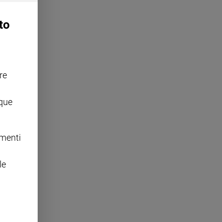
to
re
nque
omenti
le