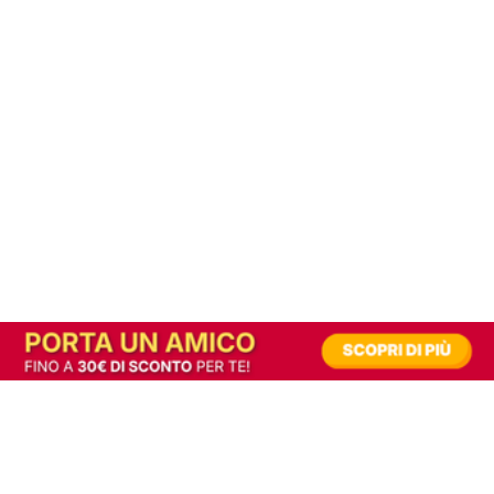
In alternativa, prova la versione digitale!
|
Abbonati
Contribuisci a mantenere questo sito gratuito
Riusciamo a fornire informazione gratuita grazie alla pubblicità erogata dai nostri
partner.
Accettando i consensi richiesti permetti ai nostri partner di creare un'esperienza