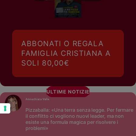
ABBONATI O REGALA
FAMIGLIA CRISTIANA A
SOLI 80,00€
ULTIME NOTIZIE
Annachiara Valle
Pizzaballa: «Una terra senza legge. Per fermare
il conflitto ci vogliono nuovi leader, ma non
esiste una formula magica per risolvere i
problemi»