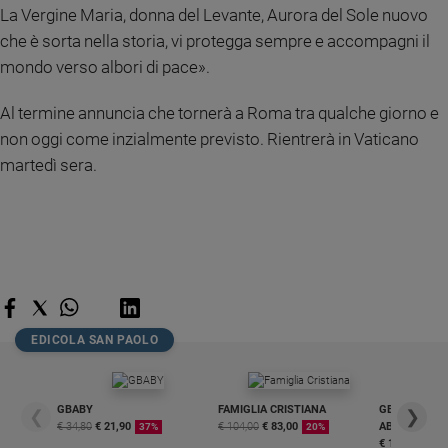
La Vergine Maria, donna del Levante, Aurora del Sole nuovo
e
giovani
che è sorta nella storia, vi protegga sempre e accompagni il
Adolescenza
mondo verso albori di pace».
Bioetica
Al termine annuncia che tornerà a Roma tra qualche giorno e
non oggi come inzialmente previsto. Rientrerà in Vaticano
martedì sera.
Vai
Riflessioni
Foto
Video
EDICOLA SAN PAOLO
Podcast
GBABY
FAMIGLIA CRISTIANA
GBABY DIGITA
❮
❯
€ 34,80
€ 21,90
€ 104,00
€ 83,00
ABBONAMEN
37%
20%
Privacy
€ 16,99