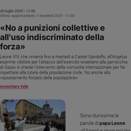
Chiesa
Chiesa
20 luglio 2025 • 11:00
Ultimo aggiornamento
7 dicembre 2025 • 17:48
Fede
«No a punizioni collettive e
e
spiritualità
all'uso indiscriminato della
Santi
forza»
Devozione
e
Leone XIV, che rimarrà fino a martedì a Castel Gandolfo, all'Angelus
esprime «dolore per l'attacco dell'esercito israeliano alla parrocchia
fede
di Gaza» e chiede l'intervento della comunità internazionale per far
Parola
rispettare alla tutela della popolazione civile. No anche allo
del
«spostamento forzato della popolazione»
giorno
Annachiara Valle
Santo
del
giorno
Società
Sono durissime le
e
parole di
papa Leone
valori
all’Angelus pronunciato