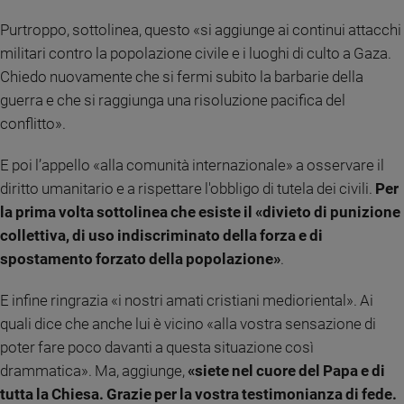
Sanremo
Purtroppo, sottolinea, questo «si aggiunge ai continui attacchi
2026
militari contro la popolazione civile e i luoghi di culto a Gaza.
Cinema,
Chiedo nuovamente che si fermi subito la barbarie della
Tv
guerra e che si raggiunga una risoluzione pacifica del
e
conflitto».
streaming
Libri
E poi l’appello «alla comunità internazionale» a osservare il
Musica
diritto umanitario e a rispettare l'obbligo di tutela dei civili.
Per
Arte
la prima volta sottolinea che esiste il «divieto di punizione
Famiglia
collettiva, di uso indiscriminato della forza e di
ed
spostamento forzato della popolazione»
.
educazione
Genitori
E infine ringrazia «i nostri amati cristiani medioriental». Ai
e
quali dice che anche lui è vicino «alla vostra sensazione di
figli
poter fare poco davanti a questa situazione così
Nonni
drammatica». Ma, aggiunge,
«siete nel cuore del Papa e di
Coppia
tutta la Chiesa. Grazie per la vostra testimonianza di fede.
Scuola