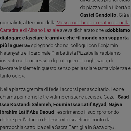
Ambiente
da piazza della Libertà a
e
Castel Gandolfo.
Già ai
Creato
giornalisti, al termine della
Messa celebrata in mattinata nella
Volontariato
Cattedrale di Albano Laziale
aveva dichiarato che
«dobbiamo
Diritti
dialogare e lasciare le armi» e che «il mondo non sopporta
Aziende
più la guerra»
spiegando che nei colloqui con Benjamin
di
valore
Netanyahu e il cardinale Pierbattista Pizzaballa «abbiamo
Caso
insistito sulla necessità di proteggere i luoghi sacri, di
della
lavorare insieme in questo senso per lasciare tanta violenza e
settimana
tanto odio».
Migranti
Diversità
Nella piazza gremita di fedeli accorsi per ascoltarlo, Leone
e
chiama per nome le tre vittime cristiane uccise a Gaza -
Saad
inclusione
Issa Kostandi Salameh, Foumia Issa Latif Ayyad, Najwa
Costume
Ibrahim Latif Abu Daoud
- esprimendo il suo «profondo
Cultura
dolore per l'attacco dell'esercito israeliano contro la
e
parrocchia cattolica della Sacra Famiglia in Gaza city».
spettacoli