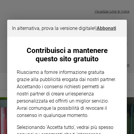
Policy
Visualizza tutte le riviste
Chi
In alternativa, prova la versione digitale!
|
Abbonati
siamo
DIARIO G 2026-27
COLLANA ARS
❮
❯
Contatti
LE GRANDI BASILICHE ITALIANE
€ 8,90
1 - 2
- € 8,90
Contribuisci a mantenere
- VOL DA 1 AL 5
€ 18,50
questo sito gratuito
€ 64,50
Pubblicità
Visualizza tutte le collection
Riusciamo a fornire informazione gratuita
Registrati
grazie alla pubblicità erogata dai nostri partner.
Accettando i consensi richiesti permetti ai
Redazione
nostri partner di creare un'esperienza
personalizzata ed offrirti un miglior servizio.
Avrai comunque la possibilità di revocare il
Social
consenso in qualunque momento.
Selezionando 'Accetta tutto', vedrai più spesso