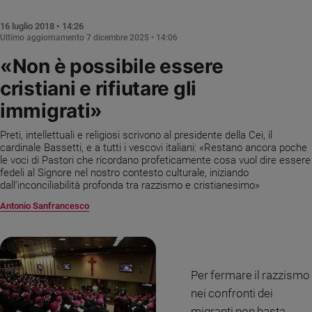
Chiesa
Chiesa
16 luglio 2018 • 14:26
Ultimo aggiornamento
7 dicembre 2025 • 14:06
Fede
«Non è possibile essere
e
spiritualità
cristiani e rifiutare gli
Santi
immigrati»
Devozione
e
Preti, intellettuali e religiosi scrivono al presidente della Cei, il
cardinale Bassetti, e a tutti i vescovi italiani: «Restano ancora poche
fede
le voci di Pastori che ricordano profeticamente cosa vuol dire essere
Parola
fedeli al Signore nel nostro contesto culturale, iniziando
del
dall’inconciliabilità profonda tra razzismo e cristianesimo»
giorno
Antonio Sanfrancesco
Santo
del
giorno
Società
Per fermare il razzismo
e
nei confronti dei
valori
migranti non basta