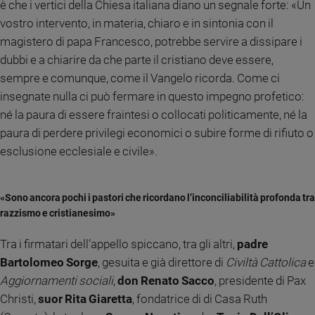
è che i vertici della Chiesa italiana diano un segnale forte: «Un
e
vostro intervento, in materia, chiaro e in sintonia con il
giovani
magistero di papa Francesco, potrebbe servire a dissipare i
Adolescenza
dubbi e a chiarire da che parte il cristiano deve essere,
Bioetica
sempre e comunque, come il Vangelo ricorda. Come ci
insegnate nulla ci può fermare in questo impegno profetico:
né la paura di essere fraintesi o collocati politicamente, né la
Vai
paura di perdere privilegi economici o subire forme di rifiuto o
esclusione ecclesiale e civile».
Riflessioni
«Sono ancora pochi i pastori che ricordano l’inconciliabilità profonda tra
Foto
razzismo e cristianesimo»
Video
Tra i firmatari dell’appello spiccano, tra gli altri,
padre
Bartolomeo Sorge
, gesuita e già direttore di
Civiltà Cattolica
e
Podcast
Aggiornamenti sociali
,
don Renato Sacco
, presidente di Pax
Christi,
suor Rita Giaretta
, fondatrice di di Casa Ruth
Privacy