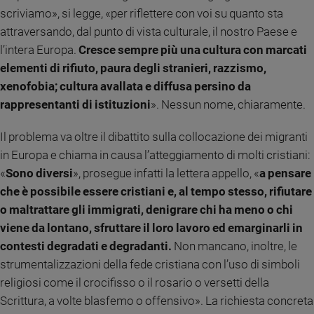
scriviamo», si legge, «per riflettere con voi su quanto sta
Sanremo
attraversando, dal punto di vista culturale, il nostro Paese e
2026
l’intera Europa.
Cresce sempre più una cultura con marcati
Cinema,
Tv
elementi di rifiuto, paura degli stranieri, razzismo,
e
xenofobia; cultura avallata e diffusa persino da
streaming
rappresentanti di istituzioni
». Nessun nome, chiaramente.
Libri
Musica
Il problema va oltre il dibattito sulla collocazione dei migranti
Arte
in Europa e chiama in causa l’atteggiamento di molti cristiani:
«
Sono diversi
», prosegue infatti la lettera appello, «
a pensare
Famiglia
che è possibile essere cristiani e, al tempo stesso, rifiutare
ed
educazione
o maltrattare gli immigrati, denigrare chi ha meno o chi
viene da lontano, sfruttare il loro lavoro ed emarginarli in
Genitori
e
contesti degradati e degradanti.
Non mancano, inoltre, le
figli
strumentalizzazioni della fede cristiana con l’uso di simboli
Nonni
religiosi come il crocifisso o il rosario o versetti della
Coppia
Scrittura, a volte blasfemo o offensivo». La richiesta concreta
Scuola