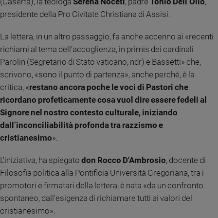
(Caserta), la teologa
Serena Noceti
, padre
Tonio Dell’Olio
,
Policy
presidente della Pro Civitate Christiana di Assisi.
Chi
La lettera, in un altro passaggio, fa anche accenno ai «recenti
richiami al tema dell’accoglienza, in primis dei cardinali
siamo
Parolin (Segretario di Stato vaticano, ndr) e Bassetti» che,
scrivono, «sono il punto di partenza», anche perché, è la
Contatti
critica, «
restano ancora poche le voci di Pastori che
ricordano profeticamente cosa vuol dire essere fedeli al
Pubblicità
Signore nel nostro contesto culturale, iniziando
dall’inconciliabilità profonda tra razzismo e
Registrati
cristianesimo
».
Redazione
L'iniziativa, ha spiegato
don Rocco D'Ambrosio
, docente di
Filosofia politica alla Pontificia Università Gregoriana, tra i
Social
promotori e firmatari della lettera, è nata «da un confronto
spontaneo, dall'esigenza di richiamare tutti ai valori del
cristianesimo».