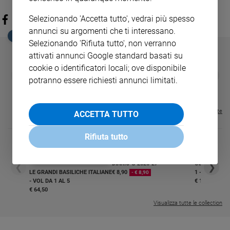
Selezionando 'Accetta tutto', vedrai più spesso
annunci su argomenti che ti interessano.
EDICOLA SAN PAOLO
Selezionando 'Rifiuta tutto', non verranno
attivati annunci Google standard basati su
cookie o identificatori locali; ove disponibile
GBABY
FAMIGLIA CRISTIANA
GBABY DIGITA
❮
❯
potranno essere richiesti annunci limitati.
€ 34,80
€ 21,90
€ 104,00
€ 83,00
ABBONAMEN
37%
20%
€ 16,99
Visualizza tutte le riviste
ACCETTA TUTTO
Rifiuta tutto
DIARIO G 2026-27
COLLANA ARS
❮
❯
LE GRANDI BASILICHE ITALIANE
€ 8,90
1 - 2
- € 8,90
- VOL DA 1 AL 5
€ 18,50
€ 64,50
Visualizza tutte le collection