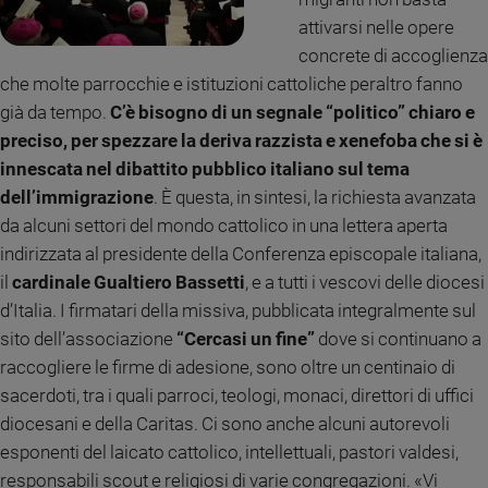
Ambiente
attivarsi nelle opere
e
concrete di accoglienza
Creato
che molte parrocchie e istituzioni cattoliche peraltro fanno
Volontariato
già da tempo.
C’è bisogno di un segnale “politico” chiaro e
Diritti
preciso, per spezzare la deriva razzista e xenefoba che si è
Aziende
innescata nel dibattito pubblico italiano sul tema
di
valore
dell’immigrazione
. È questa, in sintesi, la richiesta avanzata
Caso
da alcuni settori del mondo cattolico in una lettera aperta
della
indirizzata al presidente della Conferenza episcopale italiana,
settimana
il
cardinale Gualtiero Bassetti
, e a tutti i vescovi delle diocesi
Migranti
d’Italia. I firmatari della missiva, pubblicata integralmente sul
Diversità
sito dell’associazione
“Cercasi un fine”
dove si continuano a
e
raccogliere le firme di adesione, sono oltre un centinaio di
inclusione
sacerdoti, tra i quali parroci, teologi, monaci, direttori di uffici
Costume
diocesani e della Caritas. Ci sono anche alcuni autorevoli
Cultura
esponenti del laicato cattolico, intellettuali, pastori valdesi,
e
responsabili scout e religiosi di varie congregazioni. «Vi
spettacoli