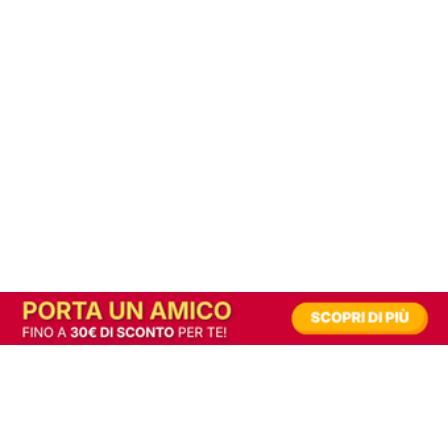
In alternativa, prova la versione digitale!
|
Abbonati
Contribuisci a mantenere questo sito gratuito
Riusciamo a fornire informazione gratuita grazie alla pubblicità erogata dai nostri
partner.
Accettando i consensi richiesti permetti ai nostri partner di creare un'esperienza