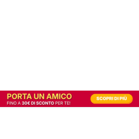
In alternativa, prova la versione digitale!
|
Abbonati
Contribuisci a mantenere questo sito gratuito
Riusciamo a fornire informazione gratuita grazie alla pubblicità erogata dai nostri
partner.
Accettando i consensi richiesti permetti ai nostri partner di creare un'esperienza