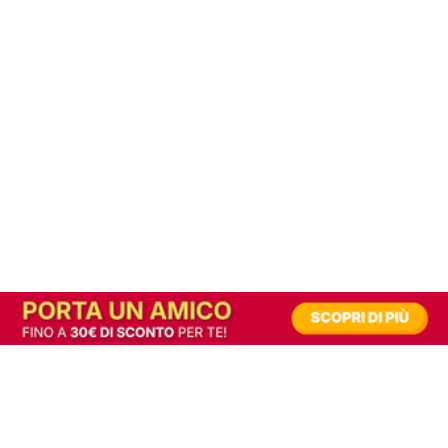
In alternativa, prova la versione digitale!
|
Abbonati
Contribuisci a mantenere questo sito gratuito
Riusciamo a fornire informazione gratuita grazie alla pubblicità erogata dai nostri
partner.
Accettando i consensi richiesti permetti ai nostri partner di creare un'esperienza