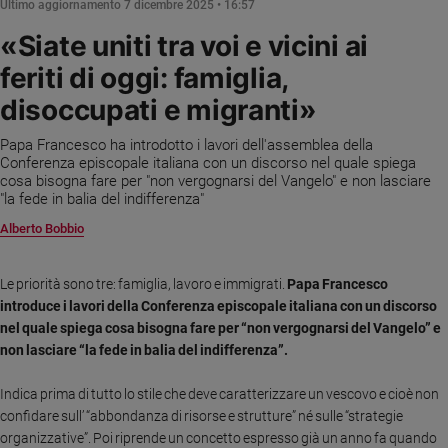
Ultimo aggiornamento
7 dicembre 2025 • 16:57
Ambiente
e
«Siate uniti tra voi e vicini ai
Creato
feriti di oggi: famiglia,
Volontariato
disoccupati e migranti»
Diritti
Aziende
Papa Francesco ha introdotto i lavori dell'assemblea della
di
Conferenza episcopale italiana con un discorso nel quale spiega
valore
cosa bisogna fare per "non vergognarsi del Vangelo" e non lasciare
"la fede in balia del indifferenza"
Caso
della
Alberto Bobbio
settimana
Migranti
Le priorità sono tre: famiglia, lavoro e immigrati.
Papa Francesco
Diversità
introduce i lavori della Conferenza episcopale italiana con un discorso
e
nel quale spiega cosa bisogna fare per “non vergognarsi del Vangelo” e
inclusione
non lasciare “la fede in balia del indifferenza”.
Costume
Indica prima di tutto lo stile che deve caratterizzare un vescovo e cioè non
Cultura
confidare sull’ “abbondanza di risorse e strutture” né sulle “strategie
e
organizzative”. Poi riprende un concetto espresso già un anno fa quando
spettacoli