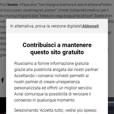
Poi il
lavoro
. Il Papa dice: “Non bisogna disertare la sala di attesa affollata
Policy
di disoccupati, cassintegrati, precari”. Chiede “solidarietà creativa” per il
lavoro e sui migranti dice: “Nessuno volga lo sguardo altrove”. Ripete che il
Chi
Vangelo si diffonde “per attrazione” e che non basta comprendere la realtà,
In alternativa, prova la versione digitale!
|
Abbonati
ma bisogna “trovare le strade del governarla”. Dopo avere chiesto ai
siamo
vescovi di pregare per il suo prossimo viaggio in Terra Santa rimette i fogli
del discorso in una cartellina arancione e si appresa a partecipare al
Contatti
Contribuisci a mantenere
dibattito. Il Segretario generale della Cei annuncia che tutti possono
intervenire con interventi di due minuti. L’assemblea, nell'Aula del Sinodo
questo sito gratuito
Pubblicità
gremita, prosegue a porte chiuse.
Riusciamo a fornire informazione gratuita
Registrati
grazie alla pubblicità erogata dai nostri partner.
Accettando i consensi richiesti permetti ai
Redazione
nostri partner di creare un'esperienza
personalizzata ed offrirti un miglior servizio.
Social
Avrai comunque la possibilità di revocare il
consenso in qualunque momento.
Selezionando 'Accetta tutto', vedrai più spesso