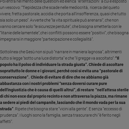
Poi entra nel merito delle questioni ed elenca “le tentazioni” a cui è esposto
e
un vescovo:
“Tiepidezza che scade nelle mediocrità, ricerca del quieto
giovani
vivere, fretta pastorale, accidia che porta all’insofferenza, quasi che tutto
Adolescenza
sia solo un peso”. Avverte che “la vita spirituale può arenarsi”, che non
Bioetica
vanno cercare solo “le sicurezze perdute”, che bisogna smetterla con le
“litanie delle lamentele”,che i conflitti possono essere “positivi”, che bisogna
impegnarsi in maggiore “partecipazione e collegialità”.
Vai
Sottolinea che Gesù non si può “narrare in maniera lagnosa”, altrimenti
tutto si legge “sotto una luce distorta” e che “il gregge va ascoltato”:
“Il
popolo ha il polso di individuare la strada giusta”. Chiede di ascoltare
Riflessioni
soprattutto le donne e i giovani, perché così si evita una “pastorale di
conservazione”.
Chiede di evitare di dire che ne abbiamo già
Foto
abbastanza con i nostri problemi “senza doversi curare pure
dell'ingiustizia che è causa di quelli altrui”, di restare “nell'attesa sterile
di chi non esce dal proprio recinto e non attraversa la piazza, ma rimane
Video
a sedere ai piedi del campanile, lasciando che il mondo vada per la sua
strada”
. Ripete che bisogna stare “vicini alla gente”. E senza “eccesso di
Podcast
prudenza”. I luoghi sono la famiglia, senza trascurare chi “è ferito negli
affetti”.
Privacy