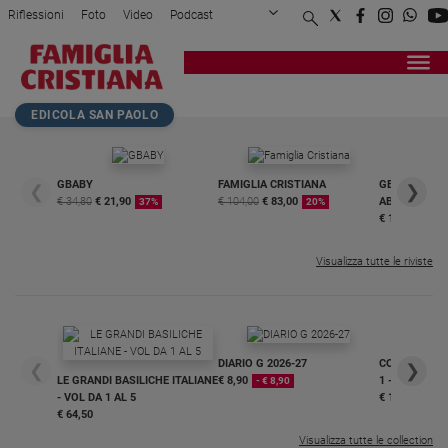
Riflessioni
Foto
Video
Podcast
Privacy Policy
Chi siamo
Contatti
Pubblicità
Attualità
Registrati
Redazione
Italia
Home page
>
Chiesa
>
«Siate uniti tra voi e v...
EDICOLA SAN PAOLO
Cronaca
Politica
Mondo
GBABY
FAMIGLIA CRISTIANA
GBABY DIGITA
❮
❯
€ 34,80
€ 21,90
€ 104,00
€ 83,00
ABBONAMEN
37%
20%
Economia
€ 16,99
Legalità
e
Visualizza tutte le riviste
giustizia
Sport
Interviste
DIARIO G 2026-27
COLLANA ARS
❮
❯
Papa
LE GRANDI BASILICHE ITALIANE
€ 8,90
1 - 2
- € 8,90
- VOL DA 1 AL 5
€ 18,50
Papa
€ 64,50
Visualizza tutte le collection