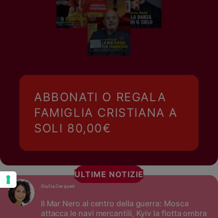
ABBONATI O REGALA
FAMIGLIA CRISTIANA A
SOLI 80,00€
ULTIME NOTIZIE
Giulia Cerqueti
Il Mar Nero al centro della guerra: Mosca
attacca le navi mercantili, Kyiv la flotta ombra