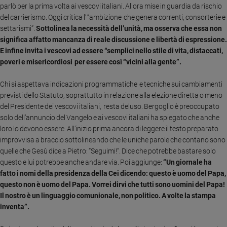
parlò per la prima volta ai vescovi italiani. Allora mise in guardia da rischio
Sanremo
del carrierismo. Oggi critica l’ “ambizione che genera correnti, consorterie e
2026
settarismi”.
Sottolinea la necessità dell’unità, ma osserva che essa non
Cinema,
significa affatto mancanza di reale discussione e libertà di espressione.
Tv
E infine invita i vescovi ad essere “semplici nello stile di vita, distaccati,
e
poveri e misericordiosi per essere così “vicini alla gente”.
streaming
Libri
Chi si aspettava indicazioni programmatiche e tecniche sui cambiamenti
previsti dello Statuto, soprattutto in relazione alla elezione diretta o meno
Musica
del Presidente dei vescovi italiani, resta deluso. Bergoglio è preoccupato
Arte
solo dell’annuncio del Vangelo e ai vescovi italiani ha spiegato che anche
loro lo devono essere. All’inizio prima ancora di leggere il testo preparato
Famiglia
ed
improvvisa a braccio sottolineando che le uniche parole che contano sono
educazione
quelle che Gesù dice a Pietro: “Seguimi!”. Dice che potrebbe bastare solo
questo e lui potrebbe anche andare via. Poi aggiunge:
“Un giornale ha
Genitori
fatto i nomi della presidenza della Cei dicendo: questo è uomo del Papa,
e
questo non è uomo del Papa. Vorrei dirvi che tutti sono uomini del Papa!
figli
Il nostro è un linguaggio comunionale, non politico. A volte la stampa
Nonni
inventa”.
Coppia
Scuola