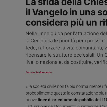
La sfida della Chie
Ambiente
il Vangelo in una s
e
Creato
considera più un r
Volontariato
Diritti
Aziende
Nelle linee guida per l'attuazione d
di
la Cei indica le priorità per i prossim
valore
fede, rafforzare la vita comunitaria, v
Caso
della
ripensare le strutture ecclesiali. Un
settimana
livello nazionale, da costituire, veri
Migranti
Diversità
Antonio Sanfrancesco
e
inclusione
«La società civile non fa più normalmente rif
Costume
probabilmente questa la constatazione più r
Cultura
nuove
linee di orientamento pubblicate il 
e
spettacoli
l'attuazione del Documento di sintesi del Cam