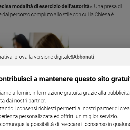
cisa modalità di esercizio dell'autorità
». Una presa di
dal percorso compiuto allo stile con cui la Chiesa è
nativa, prova la versione digitale!
|
Abbonati
ontribuisci a mantenere questo sito gratui
iamo a fornire informazione gratuita grazie alla pubblicità
ta dai nostri partner.
tando i consensi richiesti permetti ai nostri partner di crea
 preghiera
(Getty Images)
perienza personalizzata ed offrirti un miglior servizio.
 comunque la possibilità di revocare il consenso in qualu