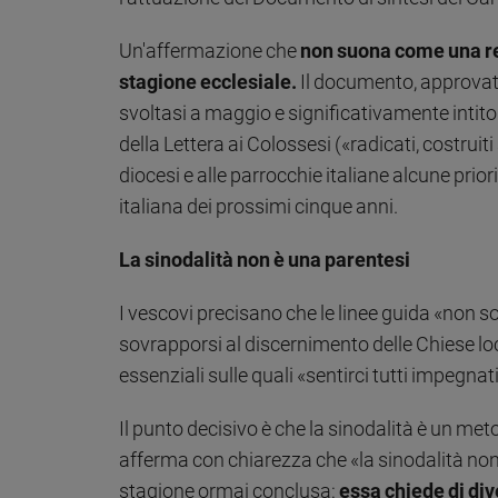
Sanremo
Un'affermazione che
non suona come una re
2026
stagione ecclesiale.
Il documento, approvato
Cinema,
Tv
svoltasi a maggio e significativamente intito
e
della Lettera ai Colossesi («radicati, costruiti 
streaming
diocesi e alle parrocchie italiane alcune pri
Libri
italiana dei prossimi cinque anni.
Musica
Arte
La sinodalità non è una parentesi
Famiglia
ed
I vescovi precisano che le linee guida «non s
educazione
sovrapporsi al discernimento delle Chiese lo
Genitori
essenziali sulle quali «sentirci tutti impegn
e
figli
Il punto decisivo è che la sinodalità è un me
Nonni
afferma con chiarezza che «la sinodalità non 
Coppia
stagione ormai conclusa:
essa chiede di div
Scuola