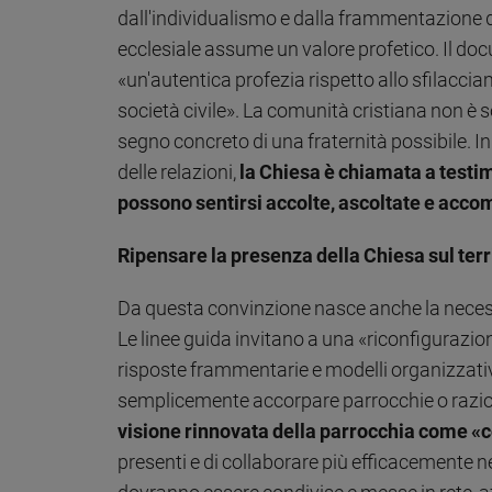
dall'individualismo e dalla frammentazione de
ecclesiale assume un valore profetico. Il do
«un'autentica profezia rispetto allo sfilacci
società civile». La comunità cristiana non è so
segno concreto di una fraternità possibile. In
delle relazioni,
la Chiesa è chiamata a testim
possono sentirsi accolte, ascoltate e acc
Ripensare la presenza della Chiesa sul terr
Da questa convinzione nasce anche la necessit
Le linee guida invitano a una «riconfigurazio
risposte frammentarie e modelli organizzativi
semplicemente accorpare parrocchie o razio
visione rinnovata della parrocchia come «
presenti e di collaborare più efficacemente n