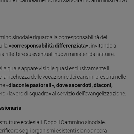
affinché il cambiamento non sia soltanto amministrativo
mmino sinodale riguarda la corresponsabilità dei
ulla
«corresponsabilità differenziata»,
invitando a
a riflettere su eventuali nuovi ministeri da istituire.
ella quale appare visibile quasi esclusivamente il
la ricchezza delle vocazioni e dei carismi presenti nelle
he «
diaconie pastorali», dove sacerdoti, diaconi,
ero «lavoro di squadra» al servizio dell'evangelizzazione.
issionaria
 strutture ecclesiali. Dopo il Cammino sinodale,
erificare se gli organismi esistenti siano ancora