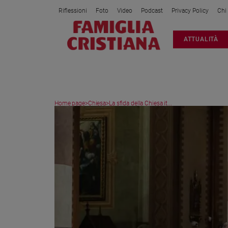
Riflessioni
Foto
Video
Podcast
Privacy Policy
Chi
Attualità
ATTUALITÀ
Italia
Cronaca
Politica
Mondo
Home page
>
Chiesa
>
La sfida della Chiesa it...
Economia
Legalità
e
giustizia
Sport
Interviste
Papa
Papa