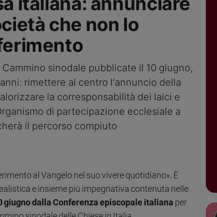
sa italiana: annunciare
ocietà che non lo
iferimento
el Cammino sinodale pubblicate il 10 giugno,
i anni: rimettere al centro l'annuncio della
alorizzare la corresponsabilità dei laici e
 Organismo di partecipazione ecclesiale a
ficherà il percorso compiuto
erimento al Vangelo nel suo vivere quotidiano». È
ealistica e insieme più impegnativa contenuta nelle
10 giugno dalla Conferenza episcopale italiana
per
mino sinodale delle Chiese in Italia.