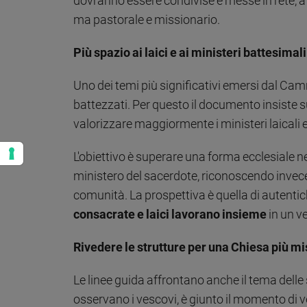
dovranno essere condivise e messe in rete, 
ma pastorale e missionario.
Più spazio ai laici e ai ministeri battesimali
Uno dei temi più significativi emersi dal Ca
battezzati. Per questo il documento insiste s
valorizzare maggiormente i ministeri laicali e 
L'obiettivo è superare una forma ecclesiale n
ministero del sacerdote, riconoscendo invece 
comunità. La prospettiva è quella di autentic
consacrate e laici lavorano insieme
in un v
Rivedere le strutture per una Chiesa più m
Le linee guida affrontano anche il tema delle
osservano i vescovi, è giunto il momento di v