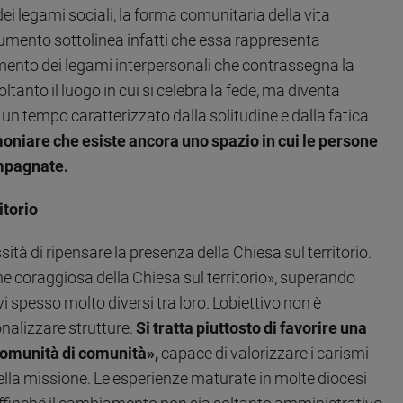
i legami sociali, la forma comunitaria della vita
cumento sottolinea infatti che essa rappresenta
amento dei legami interpersonali che contrassegna la
ltanto il luogo in cui si celebra la fede, ma diventa
 un tempo caratterizzato dalla solitudine e dalla fatica
oniare che esiste ancora uno spazio in cui le persone
ompagnate.
itorio
à di ripensare la presenza della Chiesa sul territorio.
ne coraggiosa della Chiesa sul territorio», superando
 spesso molto diversi tra loro. L'obiettivo non è
nalizzare strutture.
Si tratta piuttosto di favorire una
comunità di comunità»,
capace di valorizzare i carismi
ella missione. Le esperienze maturate in molte diocesi