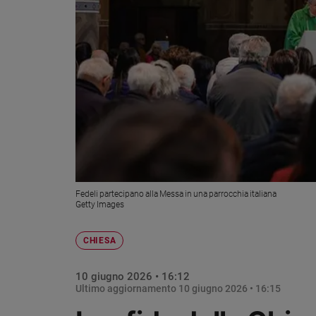
Chiesa
Chiesa
Fede
e
spiritualità
Santi
Devozione
e
fede
Parola
del
Fedeli partecipano alla Messa in una parrocchia italiana
giorno
Getty Images
Santo
del
CHIESA
giorno
10 giugno 2026 • 16:12
Società
Ultimo aggiornamento
10 giugno 2026 • 16:15
e
valori