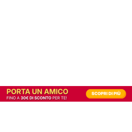
In alternativa, prova la versione digitale!
|
Abbonati
Contribuisci a mantenere questo sito gratuito
Riusciamo a fornire informazione gratuita grazie alla pubblicità erogata dai nostri
partner.
Accettando i consensi richiesti permetti ai nostri partner di creare un'esperienza