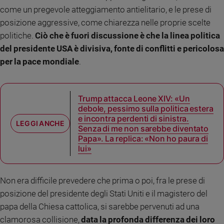
come un pregevole atteggiamento antielitario, e le prese di
e
giovani
posizione aggressive, come chiarezza nelle proprie scelte
Adolescenza
politiche.
Ciò che è fuori discussione è che la linea politica
Bioetica
del presidente USA è divisiva, fonte di conflitti e pericolosa
per la pace mondiale
.
Vai
Trump attacca Leone XIV: «Un
debole, pessimo sulla politica estera
e incontra perdenti di sinistra.
Riflessioni
Senza di me non sarebbe diventato
Papa». La replica: «Non ho paura di
Foto
lui»
Video
Non era difficile prevedere che prima o poi, fra le prese di
posizione del presidente degli Stati Uniti e il magistero del
Podcast
papa della Chiesa cattolica, si sarebbe pervenuti ad una
clamorosa collisione,
data la profonda differenza dei loro
Privacy