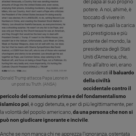
del papa al suo proprio
Sanremo
potere. A noi, ahimè, è
2026
toccato di vivere in
Cinema,
tempi nei quali la carica
Tv
più prestigiosa e più
e
potente del mondo, la
streaming
presidenza degli Stati
Libri
Uniti d’America, che,
Musica
fino all’altro ieri, erano
Arte
considerati
il baluardo
Donald Trump attacca Papa Leone in
Famiglia
della civiltà
ed
un post su Truth. (ANSA)
occidentale contro il
educazione
pericolo del comunismo prima e del fondamentalismo
Genitori
islamico poi
, è oggi detenuta, e per di più legittimamente, per
e
figli
la volontà del popolo americano,
da una persona che non si
Nonni
può non giudicare ignorante e incivile
.
Coppia
Anche se non manca chi ne apprezza l’ignoranza, ostentata
Scuola