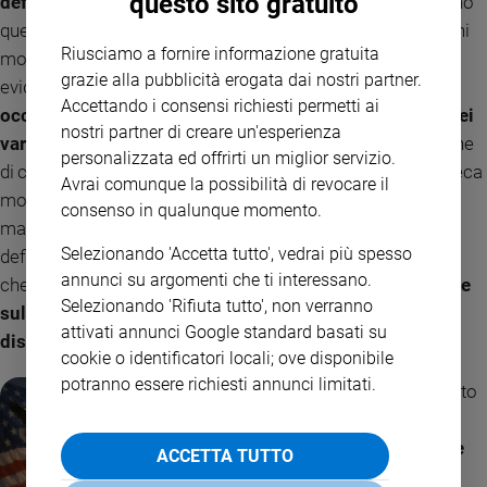
questo sito gratuito
definire le politiche pubbliche americane»
. Se non lo sono
queste, non si capisce quali mai sarebbero le altre questioni
Riusciamo a fornire informazione gratuita
morali, sulle quali il papa dovrebbe intervenire. Si pensa
grazie alla pubblicità erogata dai nostri partner.
evidentemente che
il magistero della Chiesa dovrebbe
Accettando i consensi richiesti permetti ai
occuparsi delle questioni dell’aborto, dell’eutanasia e dei
nostri partner di creare un'esperienza
vari problemi della bioetica
, limitandosi alle problematiche
personalizzata ed offrirti un miglior servizio.
di carattere individuale e lasciando libero da qualsiasi ipoteca
Avrai comunque la possibilità di revocare il
morale il campo della vita sociale e della politica. Ci
consenso in qualunque momento.
mancherebbe altro, vien da dire, che il Papa intendesse lui
Selezionando 'Accetta tutto', vedrai più spesso
definire le politiche pubbliche americane, ma meno ancora
annunci su argomenti che ti interessano.
che sia l’amministrazione degli States a
stabilire le materie
Selezionando 'Rifiuta tutto', non verranno
sulle quali il Papa può o non può esercitare il suo
attivati annunci Google standard basati su
discernimento morale
.
cookie o identificatori locali; ove disponibile
potranno essere richiesti annunci limitati.
Già sul piano del diritto
internazionale
il
progetto distruttore
ACCETTA TUTTO
trumpiano sarebbe