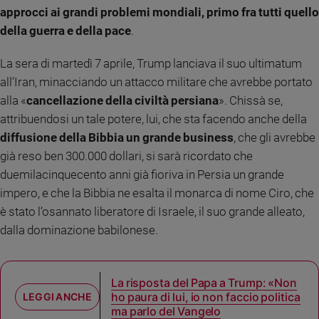
approcci ai grandi problemi mondiali, primo fra tutti quello
Policy
della guerra e della pace
.
Chi
La sera di martedì 7 aprile, Trump lanciava il suo ultimatum
siamo
all’Iran, minacciando un attacco militare che avrebbe portato
alla «
cancellazione della civiltà persiana
». Chissà se,
Contatti
attribuendosi un tale potere, lui, che sta facendo anche della
diffusione della Bibbia un grande business
, che gli avrebbe
Pubblicità
già reso ben 300.000 dollari, si sarà ricordato che
duemilacinquecento anni già fioriva in Persia un grande
Registrati
impero, e che la Bibbia ne esalta il monarca di nome Ciro, che
è stato l’osannato liberatore di Israele, il suo grande alleato,
Redazione
dalla dominazione babilonese.
Social
La risposta del Papa a Trump: «Non
ho paura di lui, io non faccio politica
ma parlo del Vangelo