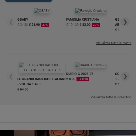
GBABY
FAMIGLIA CRISTIANA
GBABY DIGITA
❮
❯
€ 34,80
€ 21,90
€ 104,00
€ 83,00
ABBONAMEN
37%
20%
€ 16,99
Visualizza tutte le riviste
DIARIO G 2026-27
COLLANA ARS
❮
❯
LE GRANDI BASILICHE ITALIANE
€ 8,90
1 - 2
- € 8,90
- VOL DA 1 AL 5
€ 18,50
€ 64,50
Visualizza tutte le collection