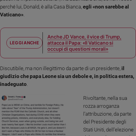
Ambiente
perché lui, Donald, è alla Casa Bianca,
egli «non sarebbe al
e
Vaticano»
.
Creato
Volontariato
Diritti
Anche JD Vance, il vice di Trump,
Aziende
attacca il Papa: «Il Vaticano si
di
occupi di questioni morali»
valore
Caso
della
Discutibile, ma non illegittimo da parte di un presidente,
il
settimana
giudizio che papa Leone sia un debole e, in politica estera,
Migranti
inadeguato
.
Diversità
e
Rivoltante, nella sua
inclusione
rozza arroganza
Costume
l’attribuzione, da parte
del Presidente degli
Cultura
e
Stati Uniti, dell’elezione
spettacoli