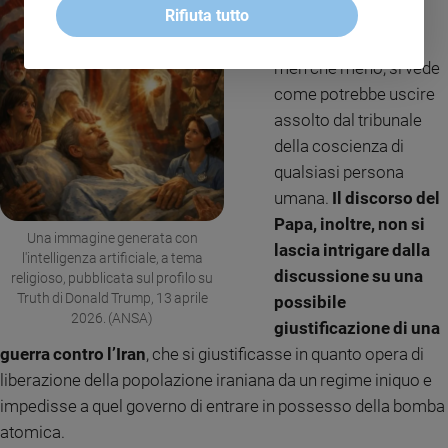
Rifiuta tutto
giudicato come un
crimine di guerra
e,
men che meno, si vede
come potrebbe uscire
assolto dal tribunale
della coscienza di
qualsiasi persona
umana.
Il discorso del
Papa, inoltre, non si
Una immagine generata con
lascia intrigare dalla
l'intelligenza artificiale, a tema
discussione su una
religioso, pubblicata sul profilo su
Truth di Donald Trump, 13 aprile
possibile
2026. (ANSA)
giustificazione di una
guerra contro l’Iran
, che si giustificasse in quanto opera di
liberazione della popolazione iraniana da un regime iniquo e
impedisse a quel governo di entrare in possesso della bomba
atomica.