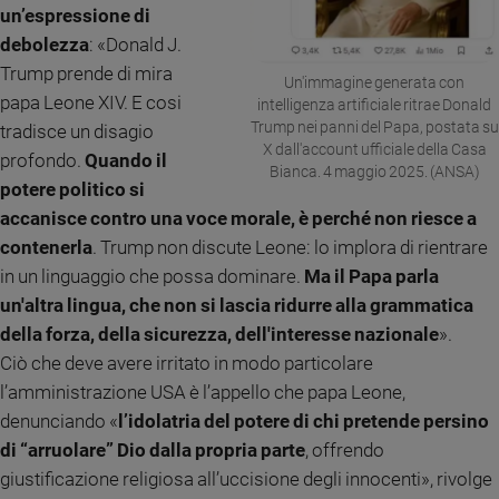
un’espressione di
debolezza
: «Donald J.
Trump prende di mira
Un'immagine generata con
papa Leone XIV. E cosi
intelligenza artificiale ritrae Donald
Trump nei panni del Papa, postata su
tradisce un disagio
X dall'account ufficiale della Casa
profondo.
Quando il
Bianca. 4 maggio 2025. (ANSA)
potere politico si
accanisce contro una voce morale, è perché non riesce a
contenerla
. Trump non discute Leone: lo implora di rientrare
in un linguaggio che possa dominare.
Ma il Papa parla
un'altra lingua, che non si lascia ridurre alla grammatica
della forza, della sicurezza, dell'interesse nazionale
».
Ciò che deve avere irritato in modo particolare
l’amministrazione USA è l’appello che papa Leone,
denunciando «
l’idolatria del potere di chi pretende persino
di “arruolare” Dio dalla propria parte
, offrendo
giustificazione religiosa all’uccisione degli innocenti», rivolge