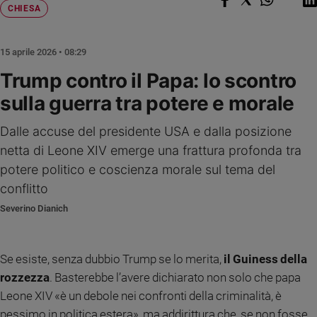
Chiesa
CHIESA
Chiesa
15 aprile 2026 • 08:29
Fede
e
Trump contro il Papa: lo scontro
spiritualità
sulla guerra tra potere e morale
Santi
Devozione
Dalle accuse del presidente USA e dalla posizione
e
netta di Leone XIV emerge una frattura profonda tra
fede
potere politico e coscienza morale sul tema del
Parola
del
conflitto
giorno
Severino Dianich
Santo
del
giorno
Se esiste, senza dubbio Trump se lo merita,
il Guiness della
rozzezza
. Basterebbe l’avere dichiarato non solo che papa
Società
e
Leone XIV «è un debole nei confronti della criminalità, è
valori
pessimo in politica estera», ma addirittura che, se non fosse