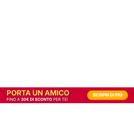
In alternativa, prova la versione digitale!
|
Abbonati
Contribuisci a mantenere questo sito gratuito
Riusciamo a fornire informazione gratuita grazie alla pubblicità erogata dai nostri
partner.
Accettando i consensi richiesti permetti ai nostri partner di creare un'esperienza