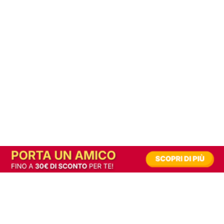
In alternativa, prova la versione digitale!
|
Abbonati
Contribuisci a mantenere questo sito gratuito
Riusciamo a fornire informazione gratuita grazie alla pubblicità erogata dai nostri
partner.
Accettando i consensi richiesti permetti ai nostri partner di creare un'esperienza