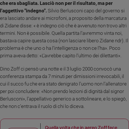
che era sbagliata. Lasciò non per il risultato, ma per
l'aggettivo "indegno".
Silvio Berlusconi capo del governo si
era lasciato andare ai microfoni, a proposito della marcatura
di Zidane disse: « è indegno ciò che è avvenuto non trovo altri
termini. Non è possibile. Quella partita l’avremmo vinta noi,
bastava capire questa cosa (non lasciare libero Zidane ndr). Il
problema è che uno o ha l’intelligenza o non ce l’ha». Poco
prima aveva detto: «L’avrebbe capito l’ultimo dei dilettanti».
Dino Zoff ci pensò una notte e il 3 luglio 2000 convocò una
conferenza stampa da 7 minuti per dimissioni irrevocabili, il
cui il succo fu che era stato denigrato l’uomo non l’allenatore
per poi concludere: «Non prendo lezioni di dignità dal signor
Berlusconi», l’appellativo generico a sottolineare, e lo spiegò,
che non c’entrava il ruolo di chi lo diceva.
Quella volta che in aereo Zoff fece