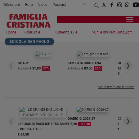
Riflessioni
Foto
Video
Podcast
Privacy Policy
Chi siamo
Contatti
Pubblicità
Attualità
Registrati
Redazione
Italia
Home
>
Cultura e
>
Cinema, Tv e
>
Chi è davvero Dino Zoff
page
spettacoli
streaming
...
Cronaca
EDICOLA SAN PAOLO
Politica
Mondo
GBABY
FAMIGLIA CRISTIANA
GBABY DIGITA
❮
❯
Economia
€ 34,80
€ 21,90
€ 104,00
€ 83,00
ABBONAMEN
37%
20%
Legalità
€ 16,99
e
giustizia
Visualizza tutte le riviste
Sport
Interviste
Papa
DIARIO G 2026-27
COLLANA ARS
❮
❯
LE GRANDI BASILICHE ITALIANE
€ 8,90
1 - 2
- € 8,90
Papa
- VOL DA 1 AL 5
€ 18,50
€ 64,50