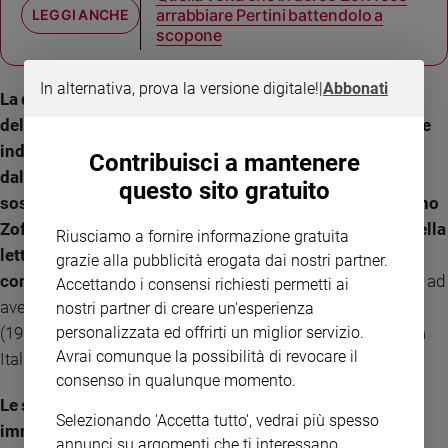
arrabbiare Pertini battendolo a
scopone
In alternativa, prova la versione digitale!
|
Abbonati
La dignità appunto, la connotazione più profonda
dell'uomo Dino Zoff che esiste, nella sua integrità, anche
indipendentemente dal campione che è stato,
Contribuisci a mantenere
dall'allenatore che è stato, dal dirigente che è stato. La
questo sito gratuito
sostanza di cui il resto sono accessori. Non per caso Dino
Zoff è stato “consacrato” in vita, nell’arte, nel cinema, nella
Riusciamo a fornire informazione gratuita
letteratura non solo nello storia dello sport, nella quale
grazie alla pubblicità erogata dai nostri partner.
comunque merita un posto in prima fila
: è l’unico italiano ad
Accettando i consensi richiesti permetti ai
aver vinto da giocatore titolo mondiale (1982) ed europeo
nostri partner di creare un'esperienza
(1968) cui vanno aggiunti 6 scudetti con la Juventus, Coppa
personalizzata ed offrirti un miglior servizio.
Avrai comunque la possibilità di revocare il
Italia e Coppa Uefa.
consenso in qualunque momento.
Le sue mani con la Coppa del mondo sono state
Selezionando 'Accetta tutto', vedrai più spesso
immortalate in una tela di Renato Guttuso,
diventata poi
annunci su argomenti che ti interessano.