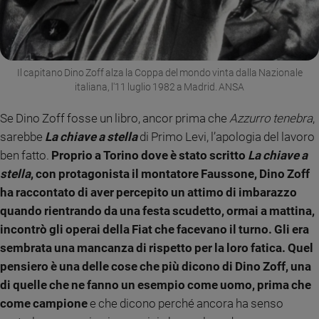
Il capitano Dino Zoff alza la Coppa del mondo vinta dalla Nazionale
italiana, l'11 luglio 1982 a Madrid. ANSA
Se Dino Zoff fosse un libro, ancor prima che
Azzurro tenebra
,
sarebbe
La chiave a stella
di Primo Levi, l’apologia del lavoro
ben fatto.
Proprio a Torino dove è stato scritto
La chiave a
stella
, con protagonista il montatore Faussone, Dino Zoff
ha raccontato di aver percepito un attimo di imbarazzo
quando rientrando da una festa scudetto, ormai a mattina,
incontrò gli operai della Fiat che facevano il turno. Gli era
sembrata una mancanza di rispetto per la loro fatica. Quel
pensiero è una delle cose che più dicono di Dino Zoff, una
di quelle che ne fanno un esempio come uomo, prima che
come campione
e che dicono perché ancora ha senso