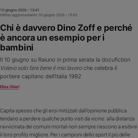
Ambiente
10 giugno 2026 • 13:41
e
Ultimo aggiornamento
10 giugno 2026 • 19:03
Creato
Chi è davvero Dino Zoff e perché
Volontariato
Diritti
è ancora un esempio per i
Aziende
bambini
di
valore
Il 10 giugno su Raiuno in prima serata la docufiction
Caso
Volevo solo fare bene il mio lavoro
che celebra il
della
settimana
portiere capitano dell’Italia 1982
Migranti
Elisa Chiari
Diversità
e
inclusione
Capita spesso che gli eroi mitizzati dall’opinione pubblica
Costume
tendano a perdere qualche punto visti da vicino: alla distanza
Cultura
ravvicinata dei comuni mortali non sempre riescono a esibire
e
il loro profilo migliore. Per i campioni dello sport il più delle
spettacoli