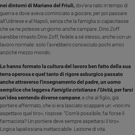
nei dintorni di Mariano del Friuli,
dov’era nato in tempo di
Policy
guerra e dove aveva cominciato a giocare, per poi passare
all’Udinese e al Napoli, senza che la famiglia si capacitasse
Chi
che se ne potesse un giorno anche campare. Dino Zoff
siamo
sarebbe rimasto Dino Zoff, fedele a sé stesso, anche con un
lavoro normale: solo l'avrebbero conosciuto pochi amici
Contatti
anziché mezzo mondo.
Pubblicità
Lo hanno formato la cultura del lavoro ben fatto della sua
terra operosa e quel tanto di rigore asburgico passato
Registrati
anche attraverso l'insegnamento del padre, un uomo
semplice che leggeva
Famiglia cristiana
e
l’Unità
, per farsi
Redazione
un’idea sentendo diverse campane
, e che al figlio, già
portiere affermato, che si era lasciato scappare un: «non mi
Social
aspettavo quel tiro», rispose: “Com'è possibile, fai forse il
farmacista? Un portiere deve sempre aspettarsi il tiro».
Logica lapalissiana inattaccabile. Lezione di vita.