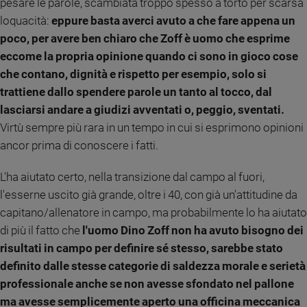
pesare le parole, scambiata troppo spesso a torto per scarsa
e
loquacità:
eppure basta averci avuto a che fare appena un
giovani
poco, per avere ben chiaro che Zoff è uomo che esprime
Adolescenza
eccome la propria opinione quando ci sono in gioco cose
Bioetica
che contano, dignità e rispetto per esempio, solo si
trattiene dallo spendere parole un tanto al tocco, dal
lasciarsi andare a giudizi avventati o, peggio, sventati.
Vai
Virtù sempre più rara in un tempo in cui si esprimono opinioni
ancor prima di conoscere i fatti.
Riflessioni
L'ha aiutato certo, nella transizione dal campo al fuori,
l'esserne uscito già grande, oltre i 40, con già un'attitudine da
Foto
capitano/allenatore in campo, ma probabilmente lo ha aiutato
di più il fatto che
l'uomo Dino Zoff non ha avuto bisogno dei
Video
risultati in campo per definire sé stesso, sarebbe stato
definito dalle stesse categorie di saldezza morale e serietà
Podcast
professionale anche se non avesse sfondato nel pallone
Privacy
ma avesse semplicemente aperto una officina meccanica