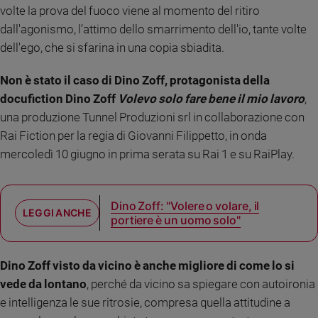
volte la prova del fuoco viene al momento del ritiro
Sanremo
dall'agonismo, l’attimo dello smarrimento dell'io, tante volte
2026
dell'ego, che si sfarina in una copia sbiadita.
Cinema,
Tv
Non è stato il caso di Dino Zoff, protagonista della
e
streaming
docufiction Dino Zoff
Volevo solo fare bene il mio lavoro
,
Libri
una produzione Tunnel Produzioni srl in collaborazione con
Musica
Rai Fiction per la regia di Giovanni Filippetto, in onda
Arte
mercoledì 10 giugno in prima serata su Rai 1 e su RaiPlay.
Famiglia
ed
Dino Zoff: "Volere o volare, il
educazione
portiere è un uomo solo"
Genitori
e
figli
Dino Zoff visto da vicino è anche migliore di come lo si
Nonni
vede da lontano
, perché da vicino sa spiegare con autoironia
Coppia
e intelligenza le sue ritrosie, compresa quella attitudine a
Scuola