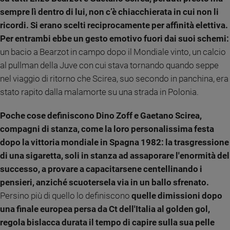
sempre lì dentro di lui, non c’è chiacchierata in cui non li
ricordi. Si erano scelti reciprocamente per affinità elettiva.
Per entrambi ebbe un gesto emotivo fuori dai suoi schemi:
un bacio a Bearzot in campo dopo il Mondiale vinto, un calcio
al pullman della Juve con cui stava tornando quando seppe
nel viaggio di ritorno che Scirea, suo secondo in panchina, era
stato rapito dalla malamorte su una strada in Polonia.
Poche cose definiscono Dino Zoff e Gaetano Scirea,
compagni di stanza, come la loro personalissima festa
dopo la vittoria mondiale in Spagna 1982: la trasgressione
di una sigaretta, soli in stanza ad assaporare l'enormità del
successo, a provare a capacitarsene centellinando i
pensieri, anziché scuotersela via in un ballo sfrenato.
Persino più di quello lo definiscono
quelle dimissioni dopo
una finale europea persa da Ct dell'Italia al golden gol,
regola bislacca durata il tempo di capire sulla sua pelle