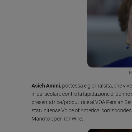
M
Asieh Amini
, poetessa e giornalsita, che viv
in particolare contro la lapidazione di donne e
presentatrice/produttrice al VOA Persian Ser
statunitense Voice of America, corrispondente
Manoto e per IranWire;