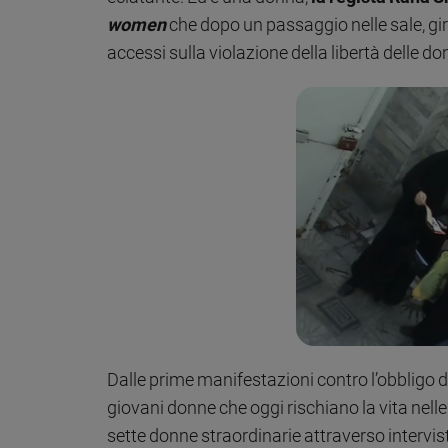
women
che dopo un passaggio nelle sale, gire
Sanremo
2026
accessi sulla violazione della libertà delle do
Cinema,
Tv
e
streaming
Libri
Musica
Arte
Famiglia
ed
educazione
Genitori
e
figli
Dalle prime manifestazioni contro l’obbligo de
Nonni
giovani donne che oggi rischiano la vita nelle st
Coppia
sette donne straordinarie attraverso intervis
Scuola