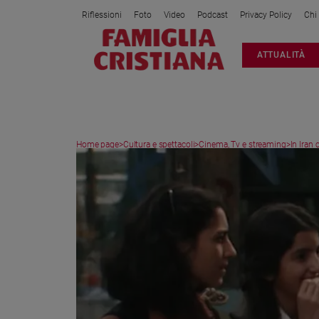
Riflessioni
Foto
Video
Podcast
Privacy Policy
Chi
Attualità
ATTUALITÀ
Italia
Cronaca
Politica
Mondo
Home page
>
Cultura e spettacoli
>
Cinema, Tv e streaming
>
In Iran 
Economia
Legalità
e
giustizia
Sport
Interviste
Papa
Papa