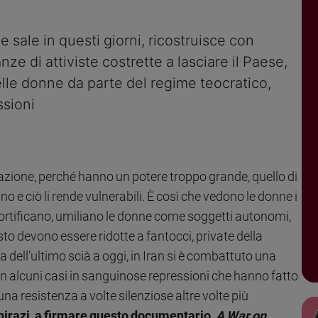
le sale in questi giorni, ricostruisce con
anze di attiviste costrette a lasciare il Paese,
delle donne da parte del regime teocratico,
ssioni
zione, perché hanno un potere troppo grande, quello di
o e ciò li rende vulnerabili. È così che vedono le donne i
 mortificano, umiliano le donne come soggetti autonomi,
esto devono essere ridotte a fantocci, private della
dell’ultimo scià a oggi, in Iran si è combattuto una
 in alcuni casi in sanguinose repressioni che hanno fatto
na resistenza a volte silenziose altre volte più
hirazi, a firmare questo documentario,
A War on