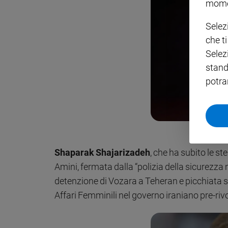
mome
Policy
Selez
che t
Chi
Selez
siamo
stand
potra
Contatti
Pubblicità
Go
Registrati
Shaparak Shajarizadeh
, che ha subito le 
Redazione
Amini, fermata dalla “polizia della sicurezza 
detenzione di Vozara a Teheran e picchiata
Social
Affari Femminili nel governo iraniano pre-rivol