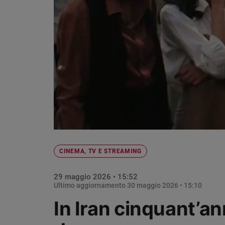
Chiesa
Chiesa
Fede
e
spiritualità
Santi
Devozione
e
fede
Parola
del
giorno
CINEMA, TV E STREAMING
Santo
del
29 maggio 2026 • 15:52
giorno
Ultimo aggiornamento
30 maggio 2026 • 15:10
Società
In Iran cinquant’an
e
valori