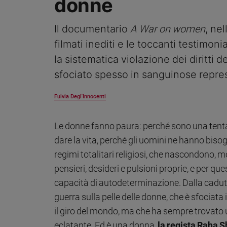
donne
Ambiente
e
Il documentario
A
War on women
, nel
Creato
filmati inediti e le toccanti testimoni
Volontariato
Diritti
la sistematica violazione dei diritti 
Aziende
sfociato spesso in sanguinose repre
di
valore
Fulvia Degl'Innocenti
Caso
della
settimana
Le donne fanno paura: perché sono una tenta
Migranti
dare la vita, perché gli uomini ne hanno bisogn
Diversità
regimi totalitari religiosi, che nascondono,
e
pensieri, desideri e pulsioni proprie, e per qu
inclusione
capacità di autodeterminazione. Dalla caduta 
Costume
guerra sulla pelle delle donne, che è sfociata
Cultura
il giro del mondo, ma che ha sempre trovato u
e
eclatante. Ed è una donna,
la regista Raha S
spettacoli