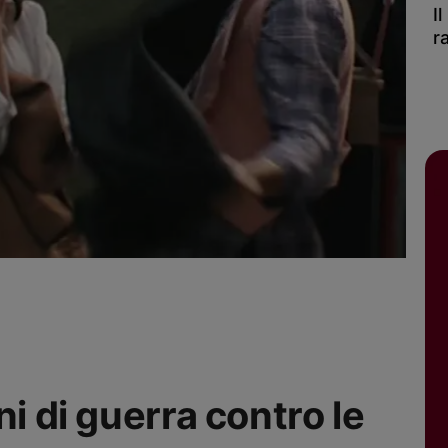
I
r
ni di guerra contro le