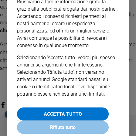
Riusciamo a fornire informazione gratuita
quando genera sempre più persone convinte che l’unico
grazie alla pubblicità erogata dai nostri partner.
modo di esistere sia togliere qualcosa a qualcun altro. Quella
Accettando i consensi richiesti permetti ai
non è criminalità. È
il fallimento di un’idea di convivenza,
nostri partner di creare un'esperienza
che riguarda tutti noi. Nessuno si senta escluso».
personalizzata ed offrirti un miglior servizio.
Avrai comunque la possibilità di revocare il
Grazie Federico, augurandoti una pronta guarigione speriamo
consenso in qualunque momento.
che le tue parole illuminino chi è chiamato a gestire questa
Selezionando 'Accetta tutto', vedrai più spesso
città perché torni a essere la Milan col coeur in man che tutti
annunci su argomenti che ti interessano.
amiamo tanto.
Selezionando 'Rifiuta tutto', non verranno
attivati annunci Google standard basati su
cookie o identificatori locali; ove disponibile
potranno essere richiesti annunci limitati.
ACCETTA TUTTO
EDICOLA SAN PAOLO
Rifiuta tutto
GBABY
FAMIGLIA CRISTIANA
GBABY DIGITA