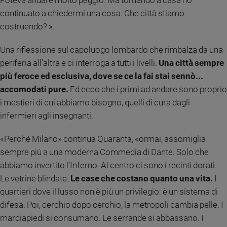
Poteva andare molto peggio. Ma tornando a casa ho
continuato a chiedermi una cosa. Che città stiamo
Sanremo
2026
costruendo? ».
Cinema,
Tv
Una riflessione sul capoluogo lombardo che rimbalza da una
e
periferia all’altra e ci interroga a tutti i livelli.
Una città sempre
streaming
più feroce ed esclusiva, dove se ce la fai stai sennò...
Libri
accomodati pure.
Ed ecco che i primi ad andare sono proprio
Musica
i mestieri di cui abbiamo bisogno, quelli di cura dagli
Arte
infermieri agli insegnanti.
Famiglia
«Perché Milano» continua Quaranta, «ormai, assomiglia
ed
educazione
sempre più a una moderna Commedia di Dante. Solo che
abbiamo invertito l’Inferno. Al centro ci sono i recinti dorati.
Genitori
e
Le vetrine blindate.
Le case che costano quanto una vita.
I
figli
quartieri dove il lusso non è più un privilegio: è un sistema di
Nonni
difesa. Poi, cerchio dopo cerchio, la metropoli cambia pelle. I
Coppia
marciapiedi si consumano. Le serrande si abbassano. I
Scuola