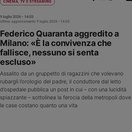
Chiesa
CINEMA, TV E STREAMING
Chiesa
9 luglio 2026 • 14:03
Ultimo aggiornamento
9 luglio 2026 • 14:05
Fede
e
Federico Quaranta aggredito a
spiritualità
Milano: «È la convivenza che
Santi
fallisce, nessuno si senta
Devozione
e
escluso»
fede
Parola
Assalito da un gruppetto di ragazzini che volevano
del
rubargli l’orologio del padre, il conduttore dal letto
giorno
d’ospedale pubblica un post in cui – con una lucidità
Santo
spiazzante – sottolinea la ferocia della metropoli dove
del
giorno
le case costano quanto una vita
Società
e
valori