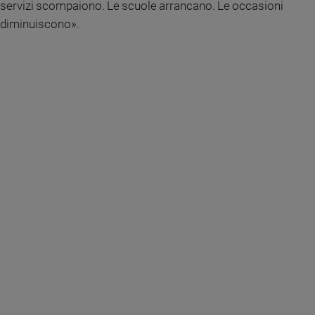
servizi scompaiono. Le scuole arrancano. Le occasioni
e
diminuiscono».
giovani
Adolescenza
Bioetica
Vai
Riflessioni
Foto
Video
Podcast
Privacy