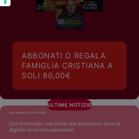
ABBONATI O REGALA
FAMIGLIA CRISTIANA A
SOLI 80,00€
ULTIME NOTIZIE
padre Maurizio Patriciello
Don Patriciello: nei campi del pomodoro dove la
dignità vince sul caporalato