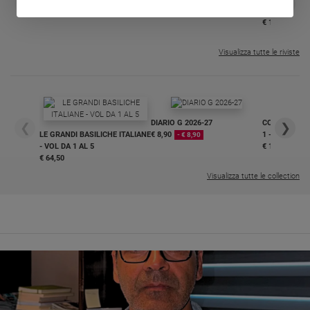
❮
❯
€ 34,80
€ 21,90
€ 104,00
€ 83,00
ABBONAMEN
37%
20%
€ 16,99
Visualizza tutte le riviste
DIARIO G 2026-27
COLLANA ARS
❮
❯
LE GRANDI BASILICHE ITALIANE
€ 8,90
1 - 2
- € 8,90
- VOL DA 1 AL 5
€ 18,50
€ 64,50
Visualizza tutte le collection