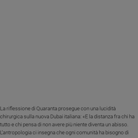
Policy
Chi
siamo
Contatti
Pubblicità
Registrati
Redazione
La riflessione di Quaranta prosegue con una lucidità
Social
chirurgica sulla nuova Dubai italiana: «E la distanza fra chi ha
tutto e chi pensa di non avere più niente diventa un abisso.
L’antropologia ci insegna che ogni comunità ha bisogno di