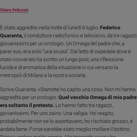
Ambiente
Chiara Pelizzoni
e
Creato
Volontariato
È stato aggredito nella notte di lunedì 6 luglio,
Federico
Diritti
Quaranta,
il conduttore radiofonico e televisivo, da tre ragazzi
Aziende
giovanissimi per un orologio. Un Omega del padre che, a
di
parer suo, era solo “una scusa”. Dal letto di ospedale dove è
valore
stato ricoverato ha scritto un lungo post, una riflessione
Caso
lucida e drammatica della situazione in cui versano la
della
settimana
metropoli di Milano e la nostra società.
Migranti
Scrive Quaranta: «Stanotte ho capito una cosa. Non mi hanno
Diversità
e
aggredito per un orologio.
Quel vecchio Omega di mio padre
inclusione
era soltanto il pretesto.
Lo hanno fatto tre ragazzi,
Costume
giovanissimi. Per uno zaino. Una valigia. Ho reagito,
probabilmente non se lo aspettavano, ho rischiato grosso, è
Cultura
andata bene. Forse sarebbe stato meglio mollare il bottino.
e
spettacoli