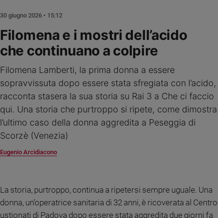
Ambiente
30 giugno 2026 • 15:12
e
Creato
Filomena e i mostri dell’acido
Volontariato
che continuano a colpire
Diritti
Aziende
Filomena Lamberti, la prima donna a essere
di
sopravvissuta dopo essere stata sfregiata con l’acido,
valore
racconta stasera la sua storia su Rai 3 a Che ci faccio
Caso
qui. Una storia che purtroppo si ripete, come dimostra
della
settimana
l’ultimo caso della donna aggredita a Peseggia di
Migranti
Scorzè (Venezia)
Diversità
Eugenio Arcidiacono
e
inclusione
Costume
La storia, purtroppo, continua a ripetersi sempre uguale. Una
Cultura
donna, un’operatrice sanitaria di 32 anni, è ricoverata al Centro
e
ustionati di Padova dopo essere stata aggredita due giorni fa
spettacoli