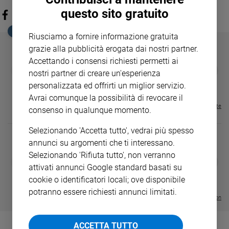
questo sito gratuito
EDICOLA SAN PAOLO
Riusciamo a fornire informazione gratuita
grazie alla pubblicità erogata dai nostri partner.
Accettando i consensi richiesti permetti ai
GBABY
FAMIGLIA CRISTIANA
GBABY DIGITA
❮
❯
nostri partner di creare un'esperienza
€ 34,80
€ 21,90
€ 104,00
€ 83,00
ABBONAMEN
37%
20%
€ 16,99
personalizzata ed offrirti un miglior servizio.
Avrai comunque la possibilità di revocare il
Visualizza tutte le riviste
consenso in qualunque momento.
Selezionando 'Accetta tutto', vedrai più spesso
annunci su argomenti che ti interessano.
Selezionando 'Rifiuta tutto', non verranno
DIARIO G 2026-27
COLLANA ARS
❮
❯
attivati annunci Google standard basati su
LE GRANDI BASILICHE ITALIANE
€ 8,90
1 - 2
- € 8,90
- VOL DA 1 AL 5
€ 18,50
cookie o identificatori locali; ove disponibile
€ 64,50
potranno essere richiesti annunci limitati.
Visualizza tutte le collection
ACCETTA TUTTO