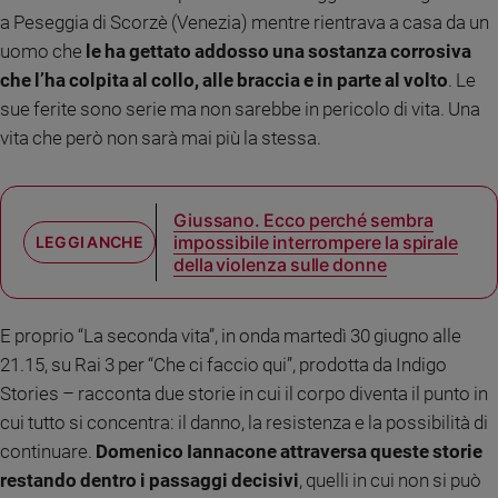
a Peseggia di Scorzè (Venezia) mentre rientrava a casa da un
Sanremo
uomo che
le ha gettato addosso una sostanza corrosiva
2026
che l’ha colpita al collo, alle braccia e in parte al volto
. Le
Cinema,
Tv
sue ferite sono serie ma non sarebbe in pericolo di vita. Una
e
vita che però non sarà mai più la stessa.
streaming
Libri
Musica
Giussano. Ecco perché sembra
Arte
impossibile interrompere la spirale
della violenza sulle donne
Famiglia
ed
educazione
E proprio “La seconda vita”, in onda martedì 30 giugno alle
Genitori
21.15, su Rai 3 per “Che ci faccio qui”, prodotta da Indigo
e
Stories – racconta due storie in cui il corpo diventa il punto in
figli
cui tutto si concentra: il danno, la resistenza e la possibilità di
Nonni
continuare.
Domenico Iannacone attraversa queste storie
Coppia
restando dentro i passaggi decisivi
, quelli in cui non si può
Scuola