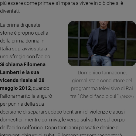
più essere come prima e s’impara a vivere in ciò che si è
e
diventati.
giovani
Adolescenza
La prima di queste
Bioetica
storie è proprio quella
della prima donna in
Italia sopravvissuta a
Vai
uno sfregio con l’acido.
Si chiama Filomena
Lamberti e la sua
Domenico Iannacone,
Riflessioni
vicenda risale al 28
giornalista e conduttore del
maggio 2012
, quando
Foto
programma televisivo di Rai
l'allora marito la sfigurò
tre '' Che ci faccio qui ''
(ANSA)
Video
per punirla della sua
decisione di separarsi, dopo trent'anni di violenze e abusi
Podcast
domestici: mentre dormiva, le versò sul volto e sul corpo
dell'acido solforico. Dopo tanti anni passati e decine di
Privacy
interventi chirurgici subìti, Filomena stasera racconterà