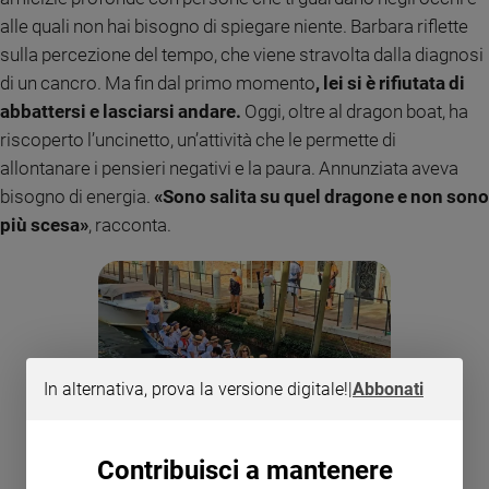
alle quali non hai bisogno di spiegare niente. Barbara riflette
sulla percezione del tempo, che viene stravolta dalla diagnosi
di un cancro. Ma fin dal primo momento
, lei si è rifiutata di
abbattersi e lasciarsi andare.
Oggi, oltre al dragon boat, ha
riscoperto l’uncinetto, un’attività che le permette di
allontanare i pensieri negativi e la paura. Annunziata aveva
bisogno di energia.
«Sono salita su quel dragone e non sono
più scesa»
, racconta.
In alternativa, prova la versione digitale!
|
Abbonati
Contribuisci a mantenere
Un gruppo di donne di C6 Siloku durante una trasferta.