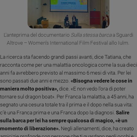
Policy
Chi
siamo
L'anteprima del documentario
Sulla stessa barca
a Sguardi
Altrove – Women’s International Film Festival allo Iulm.
Contatti
La ricerca sta facendo grandi passi avanti, dice Tatiana, che
Pubblicità
racconta come per una malattia oncologica come la sua dieci
anni fa avrebbero previsto al massimo 6 mesi di vita. Per lei
Registrati
sono passati due anni e mezzo.
«Bisogna vedere le cose in
maniera molto positiva»,
dice. «E non vedo l’ora di poter
Redazione
tornare sul dragon boat». Per Franca la malattia, a 45 anni, ha
segnato una cesura totale tra il prima e il dopo nella sua vita:
Social
c’è una Franca prima e una Franca dopo la diagnosi.
Salire
sulla barca per lei ha sempre qualcosa di magico, «è un
momento di liberazione».
Negli allenamenti, dice, ha creato
amicizie profonde con persone che ti guardano negli occhi e