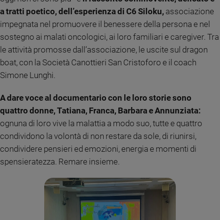
e
a tratti poetico, dell’esperienza di C6 Siloku,
associazione
giovani
impegnata nel promuovere il benessere della persona e nel
Adolescenza
sostegno ai malati oncologici, ai loro familiari e caregiver. Tra
Bioetica
le attività promosse dall’associazione, le uscite sul dragon
boat, con la Società Canottieri San Cristoforo e il coach
Simone Lunghi.
Vai
A dare voce al documentario con le loro storie sono
quattro donne, Tatiana, Franca, Barbara e Annunziata:
Riflessioni
ognuna di loro vive la malattia a modo suo, tutte e quattro
condividono la volontà di non restare da sole, di riunirsi,
Foto
condividere pensieri ed emozioni, energia e momenti di
spensieratezza. Remare insieme.
Video
Podcast
Privacy