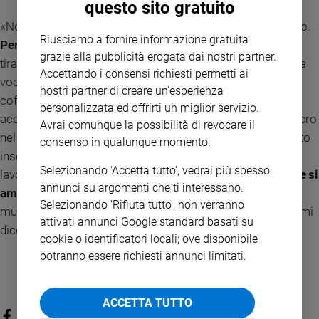
questo sito gratuito
«Non sappiamo né quando nasciamo né quando muoriamo.
Riusciamo a fornire informazione gratuita
Però sappiamo quello che c’è nel mezzo»
. A concludere,
grazie alla pubblicità erogata dai nostri partner.
tirare in qualche modo le fila e riassumere tutte le storie è la
Accettando i consensi richiesti permetti ai
voce di
Elena Canavese
, counselor psiconcologica,
nostri partner di creare un'esperienza
cofondatrice di C6 Siloku, che dal 2013 ha scelto di
personalizzata ed offrirti un miglior servizio.
accompagnare le persone che vivono l'esperienza del cancro
Avrai comunque la possibilità di revocare il
nel loro percorso di cura, di guarigione e di fine Vita. «Questo
consenso in qualunque momento.
insegnamento è quello che oggi mi permette di fare il mio
Selezionando 'Accetta tutto', vedrai più spesso
lavoro,
che mi permette di stare accanto alle persone che si
annunci su argomenti che ti interessano.
ammalano.
E anche di stare accanto alle persone che
Selezionando 'Rifiuta tutto', non verranno
muoiono. Perché è come se dentro di me una parte antica mi
attivati annunci Google standard basati su
dicesse: è natura, appartiene alla vita».
cookie o identificatori locali; ove disponibile
potranno essere richiesti annunci limitati.
ACCETTA TUTTO