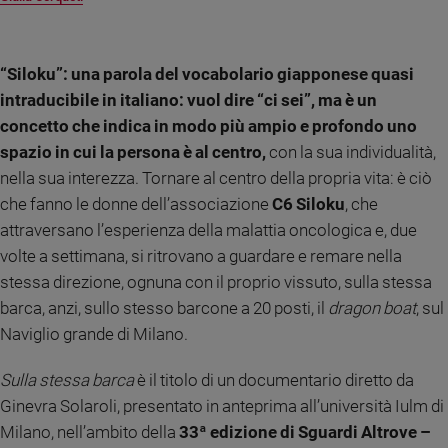
Ambiente
e
Creato
“Siloku”: una parola del vocabolario giapponese quasi
Volontariato
intraducibile in italiano: vuol dire “ci sei”, ma è un
Diritti
concetto che indica in modo più ampio e profondo uno
Aziende
spazio in cui la persona è al centro,
con la sua individualità,
di
valore
nella sua interezza. Tornare al centro della propria vita: è ciò
Caso
che fanno le donne dell’associazione
C6 Siloku
, che
della
attraversano l’esperienza della malattia oncologica e, due
settimana
volte a settimana, si ritrovano a guardare e remare nella
Migranti
stessa direzione, ognuna con il proprio vissuto, sulla stessa
Diversità
barca, anzi, sullo stesso barcone a 20 posti, il
dragon boat
, sul
e
Naviglio grande di Milano.
inclusione
Costume
Sulla stessa barca
è il titolo di un documentario diretto da
Ginevra Solaroli, presentato in anteprima all’università Iulm di
Cultura
e
Milano, nell’ambito della
33ª edizione di Sguardi Altrove –
spettacoli