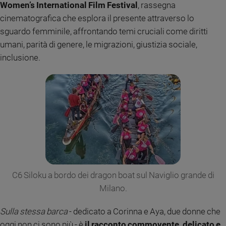
Women’s International Film Festival
, rassegna
Sanremo
cinematografica che esplora il presente attraverso lo
2026
sguardo femminile, affrontando temi cruciali come diritti
Cinema,
umani, parità di genere, le migrazioni, giustizia sociale,
Tv
inclusione.
e
streaming
Libri
Musica
Arte
Famiglia
ed
educazione
Genitori
C6 Siloku a bordo dei dragon boat sul Naviglio grande di
e
figli
Milano.
Nonni
Sulla stessa barca
- dedicato a Corinna e Aya, due donne che
Coppia
oggi non ci sono più - è
il racconto commovente, delicato e
Scuola