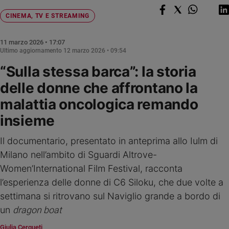
Chiesa
CINEMA, TV E STREAMING
Chiesa
Fede
11 marzo 2026 • 17:07
e
Ultimo aggiornamento
12 marzo 2026 • 09:54
spiritualità
“Sulla stessa barca”: la storia
Santi
delle donne che affrontano la
Devozione
e
malattia oncologica remando
fede
insieme
Parola
del
Il documentario, presentato in anteprima allo Iulm di
giorno
Milano nell’ambito di Sguardi Altrove-
Santo
Women’International Film Festival, racconta
del
giorno
l’esperienza delle donne di C6 Siloku, che due volte a
settimana si ritrovano sul Naviglio grande a bordo di
Società
un
dragon boat
e
valori
Giulia Cerqueti