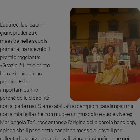
e
giovani
Adolescenza
L’autrice, laureata in
Bioetica
giurisprudenza e
maestra nella scuola
primaria, ha ricevuto il
Vai
premio raggiante:
«Grazie, è il mio primo
libro e il mio primo
Riflessioni
premio. Ed è
importantissimo
Foto
perché della disabilità
non si parla mai. Siamo abituati ai campioni paralimpici ma
Video
non a mia figlia che non muove un muscolo e vuole vivere».
Podcast
Mariangela Tarì, raccontando l’origine della parola handicap,
spiega che il peso detto handicap messo ai cavalli per
Privacy
rallentarli «veniva dato ai cavalli vincenti, significa che
noi