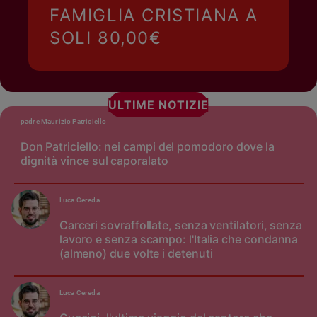
FAMIGLIA CRISTIANA A
SOLI 80,00€
ULTIME NOTIZIE
padre Maurizio Patriciello
Don Patriciello: nei campi del pomodoro dove la
dignità vince sul caporalato
Luca Cereda
Carceri sovraffollate, senza ventilatori, senza
lavoro e senza scampo: l'Italia che condanna
(almeno) due volte i detenuti
Luca Cereda