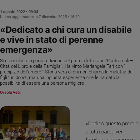
Chiesa
Chiesa
1 agosto 2022 • 09:34
Ultimo aggiornamento
7 dicembre 2025 • 16:30
Fede
«Dedicato a chi cura un disabile
e
spiritualità
e vive in stato di perenne
Santi
emergenza»
Devozione
e
Si è conclusa la prima edizione del premio letterario “Pontremoli –
Città del Libro e della Famiglia”. Ha vinto Mariangela Tarì con "Il
fede
precipizio dell'amore". Storia vera di chi non chiama la malattia dei
Parola
figli “un dono”, ma una ingiusta esperienza che le ha dato la
del
possibilità di essere una persona migliore
giorno
Orsola Vetri
Santo
del
giorno
Società
«Dedico questo premio
e
a tutti i caregiver
valori
familiari, non siamo e