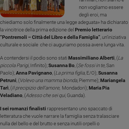
Ambiente
non vogliamo essere
e
degli eroi, ma
Creato
chiediamo solo finalmente una legge adeguata» ha dichiarato
Volontariato
la vincitrice della prima edizione del
Premio letterario
Diritti
“Pontremoli – Città del Libro e della Famiglia”
, un’iniziativa
Aziende
culturale e sociale che ci auguriamo possa avere lunga vita.
di
valore
A contendersi il podio sono stati
Massimiliano Alberti
, (
La
Caso
della
piccola Parigi
, Infinito);
Susanna Bo
, (
Se fossi in te
, San
settimana
Paolo);
Anna Pavignano
, (
La prima figlia
, E/O);
Susanna
Migranti
Petruni
, (
Volevo una mamma bionda
, Piemme);
Mariangela
Diversità
Tarì
, (
Il precipizio dell’amore
, Mondadori);
Maria Pia
e
Veladiano
, (
Adesso che sei qui
, Guanda).
inclusione
Costume
I sei romanzi finalisti
rappresentano uno spaccato di
letteratura che vuole narrare la famiglia senza tralasciare
Cultura
e
nulla del bello e del brutto e senza inutili orpelli o
spettacoli