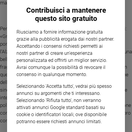
ma adesso sono strumento e questo va bene…»
Contribuisci a mantenere
questo sito gratuito
Per
Gigi De Palo
, Presidente Forum Associazioni Familiari:
Riusciamo a fornire informazione gratuita
«Grazie ai libri della sestina abbiamo dimostrato di poter
grazie alla pubblicità erogata dai nostri partner.
portare in piazza temi importanti come la disabilità,
Accettando i consensi richiesti permetti ai
l’Alzheimer, il desiderio di maternità, i conflitti familiari. C’è una
nostri partner di creare un'esperienza
bellezza nella quotidianità delle famiglie nonostante le
personalizzata ed offrirti un miglior servizio.
fragilità e le difficoltà, che merita di essere raccontata e con
Avrai comunque la possibilità di revocare il
consenso in qualunque momento.
questo Premio abbiamo dato spazio a una nuova narrazione
della famiglia». Grande soddisfazione anche per il
Selezionando 'Accetta tutto', vedrai più spesso
sindaco
Jacopo Ferri
: «Questo premio è stato importante e
annunci su argomenti che ti interessano.
interessante per tutta la comunità perché ha unito cultura e
Selezionando 'Rifiuta tutto', non verranno
politiche per la famiglia. Siamo felici di questa collaborazione
attivati annunci Google standard basati su
con il Forum delle Famiglie e con la Fondazione Città del libro
cookie o identificatori locali; ove disponibile
continueremo a sostenere il premio».
potranno essere richiesti annunci limitati.