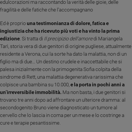
edulcorazioni ma raccontando la verità delle gioie, delle
Sanremo
fragilità e delle fatiche che l’accompagnano
2026
Cinema,
Ed è proprio
una testimonianza di dolore, fatica e
Tv
ingiustizia che ha ricevuto più voti e ha vinto la prima
e
edizione
. Si tratta di
Il precipizio dell’amore
di Mariangela
streaming
Tarì, storia vera di due genitori di origine pugliese, attualmente
Libri
residente a Verona, cui la sorte ha dato la malattia, non di un
Musica
figlio ma di due… Un destino crudele e inaccettabile che si
Arte
palesa inizialmente con la primogenita Sofia colpita della
Famiglia
sindrome di Rett, una malattia degenerativa rarissima che
ed
colpisce una bambina su 10.000,
e la porta in pochi anni a
educazione
un’irreversibile immobilità.
Ma non basta, i due genitori si
Genitori
trovano tre anni dopo ad affrontare un ulteriore dramma: al
e
secondogenito Bruno viene diagnosticato un tumore al
figli
cervello che lo lascia in coma per un mese e lo costringe a
Nonni
cure e terapie pesantissime.
Coppia
Scuola