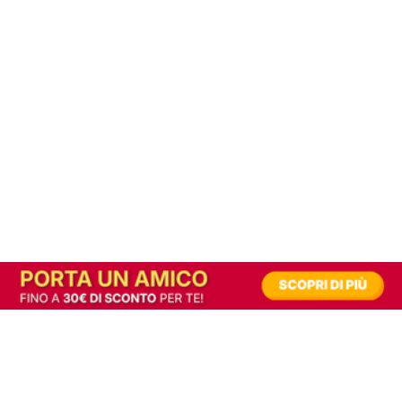
In alternativa, prova la versione digitale!
|
Abbonati
Contribuisci a mantenere questo sito gratuito
Riusciamo a fornire informazione gratuita grazie alla pubblicità erogata dai nostri
partner.
Accettando i consensi richiesti permetti ai nostri partner di creare un'esperienza