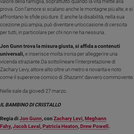
valore della famiglia, soprattutto quando la vita mette alla
Sanremo
prova. Con l’amore si scalano anche le montagne più alte, e si
2026
affrontano le sfide più dure. E anche la disabilità, nella sua
Cinema,
ccezione più ampia, può diventare un'occasione di cerscita
Tv
per tutti, in particolare per chi non ne ha nessuna.
e
streaming
Jon Gunn trova la misura giusta, si affida a contenuti
Libri
universali,
e inserisce molta ironia per alleggerire una
Musica
vicenda straziante.Da sottolineare l'interpretazione di
Arte
Zachary Levy, attore alto oltre un metro e novanta e noto
come il supereroe comico di
Shazam!
: davvero commovente.
Famiglia
ed
educazione
Nelle sale da giovedì 27 marzo.
Genitori
e
IL BAMBINO DI CRISTALLO
figli
Nonni
Regia di
Jon Gunn
, con
Zachary Levi
,
Meghann
Coppia
Fahy
,
Jacob Laval
,
Patricia Heaton
,
Drew Powell
.
Scuola