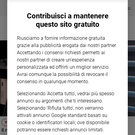
€ 64,50
Policy
Visualizza tutte le collection
Contribuisci a mantenere
Chi
questo sito gratuito
siamo
Riusciamo a fornire informazione gratuita
grazie alla pubblicità erogata dai nostri partner.
Contatti
Accettando i consensi richiesti permetti ai
nostri partner di creare un'esperienza
Pubblicità
personalizzata ed offrirti un miglior servizio.
Avrai comunque la possibilità di revocare il
Registrati
consenso in qualunque momento.
Redazione
Selezionando 'Accetta tutto', vedrai più spesso
annunci su argomenti che ti interessano.
Selezionando 'Rifiuta tutto', non verranno
Social
attivati annunci Google standard basati su
cookie o identificatori locali; ove disponibile
VIDEO
potranno essere richiesti annunci limitati.
Il nuovo numero di Famiglia Cristiana raccontato dal