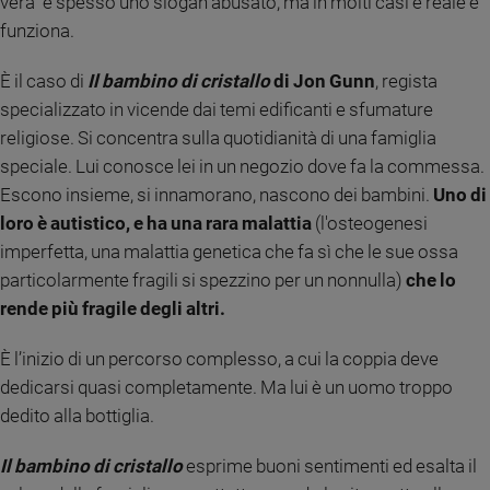
vera” è spesso uno slogan abusato, ma in molti casi è reale e
Ambiente
funziona.
e
Creato
È il caso di
Il bambino di cristallo
di Jon Gunn
, regista
Volontariato
specializzato in vicende dai temi edificanti e sfumature
Diritti
religiose. Si concentra sulla quotidianità di una famiglia
Aziende
speciale. Lui conosce lei in un negozio dove fa la commessa.
di
valore
Escono insieme, si innamorano, nascono dei bambini.
Uno di
Caso
loro è autistico, e ha una rara malattia
(l'osteogenesi
della
imperfetta, una malattia genetica che fa sì che le sue ossa
settimana
particolarmente fragili si spezzino per un nonnulla)
che lo
Migranti
rende più fragile degli altri.
Diversità
e
È l’inizio di un percorso complesso, a cui la coppia deve
inclusione
dedicarsi quasi completamente. Ma lui è un uomo troppo
Costume
dedito alla bottiglia.
Cultura
e
Il bambino di cristallo
esprime buoni sentimenti ed esalta il
spettacoli