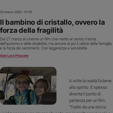
Chiesa
Chiesa
25 marzo 2025 • 07:59
Fede
Il bambino di cristallo, ovvero la
e
forza della fragilità
spiritualità
Santi
Dal 27 marzo al cinema un film che mette al centro il tema
Devozione
dell'autismo e della disabilità, ma ancora di più il valore della famiglia
e la forza dei sentimenti. Con leggerezza e sensibilità
e
fede
Gian Luca Pisacane
Parola
del
giorno
Santo
A volte la realtà fa bene
del
allo spirito. E spesso
giorno
diventa il punto di
Società
partenza per un film.
e
“Tratto da una storia
valori