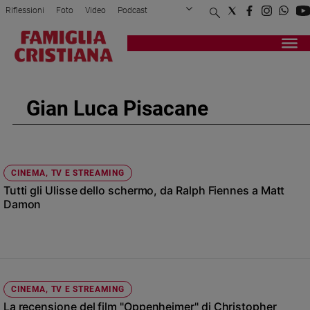
Riflessioni
Foto
Video
Podcast
Privacy Policy
Chi siamo
Contatti
Pubblicità
Attualità
Registrati
Redazione
Italia
Cronaca
Gian Luca Pisacane
Politica
Mondo
Economia
Legalità
CINEMA, TV E STREAMING
e
Tutti gli Ulisse dello schermo, da Ralph Fiennes a Matt
giustizia
Damon
Sport
Interviste
Papa
Papa
CINEMA, TV E STREAMING
La recensione del film "Oppenheimer" di Christopher