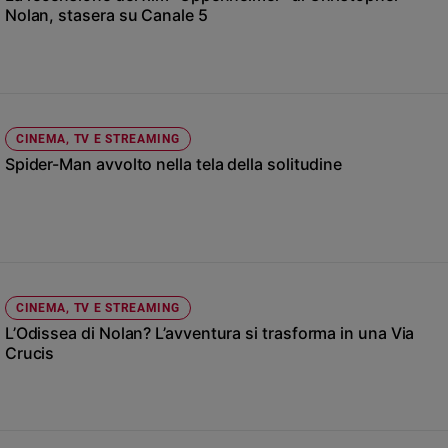
Chiesa
Nolan, stasera su Canale 5
Chiesa
Fede
e
spiritualità
CINEMA, TV E STREAMING
Santi
Spider-Man avvolto nella tela della solitudine
Devozione
e
fede
Parola
del
giorno
Santo
CINEMA, TV E STREAMING
del
L’Odissea di Nolan? L’avventura si trasforma in una Via
giorno
Crucis
Società
e
valori