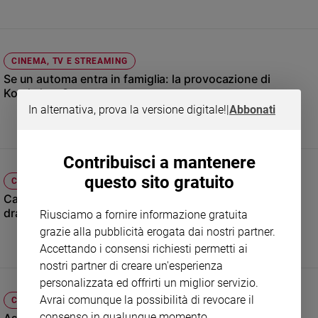
Sanremo
2026
Cinema,
CINEMA, TV E STREAMING
Tv
Se un automa entra in famiglia: la provocazione di
e
Kore’eda a Cannes
streaming
In alternativa, prova la versione digitale!
|
Abbonati
Libri
Musica
Arte
Contribuisci a mantenere
questo sito gratuito
CINEMA, TV E STREAMING
Famiglia
ed
Cannes 2026, James Gray presenta “Paper Tiger”: un
educazione
dramma familiare tra mafia russa e tradimenti
Riusciamo a fornire informazione gratuita
grazie alla pubblicità erogata dai nostri partner.
Genitori
e
Accettando i consensi richiesti permetti ai
figli
nostri partner di creare un'esperienza
Nonni
personalizzata ed offrirti un miglior servizio.
Coppia
Avrai comunque la possibilità di revocare il
CINEMA, TV E STREAMING
consenso in qualunque momento.
Scuola