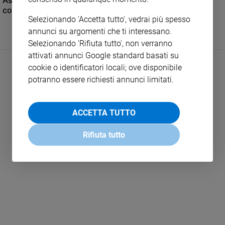
Asghar Farhadi a Cannes: che cosa significa oggi
e
commettere atti impuri?
Selezionando 'Accetta tutto', vedrai più spesso
giovani
annunci su argomenti che ti interessano.
Adolescenza
Selezionando 'Rifiuta tutto', non verranno
Bioetica
attivati annunci Google standard basati su
cookie o identificatori locali; ove disponibile
potranno essere richiesti annunci limitati.
Vai
ACCETTA TUTTO
Riflessioni
Rifiuta tutto
LEGGI ALTRO
Foto
Video
Podcast
Privacy