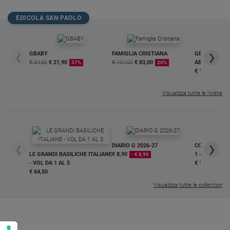
Policy
EDICOLA SAN PAOLO
Chi
GBABY
FAMIGLIA CRISTIANA
GBABY DIGITA
siamo
❮
❯
€ 34,80
€ 21,90
€ 104,00
€ 83,00
ABBONAMEN
37%
20%
€ 16,99
Contatti
Visualizza tutte le riviste
Pubblicità
Registrati
DIARIO G 2026-27
COLLANA ARS
❮
❯
LE GRANDI BASILICHE ITALIANE
€ 8,90
1 - 2
- € 8,90
Redazione
- VOL DA 1 AL 5
€ 18,50
€ 64,50
Visualizza tutte le collection
Social