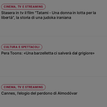
Ambiente
CINEMA, TV E STREAMING
e
Stasera in tv il film "Tatami - Una donna in lotta per la
Creato
libertà", la storia di una judoka iraniana
Volontariato
Diritti
Aziende
di
valore
CULTURA E SPETTACOLI
Caso
Pera Toons: «Una barzelletta ci salverà dal grigiore»
della
settimana
Migranti
Diversità
e
inclusione
Costume
CINEMA, TV E STREAMING
Cannes, l’elogio del perdono di Almodóvar
Cultura
e
spettacoli