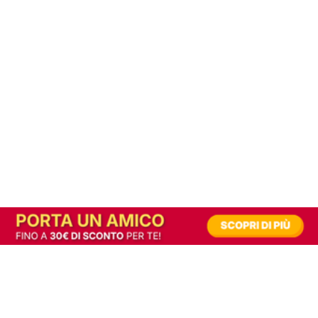
In alternativa, prova la versione digitale!
|
Abbonati
Contribuisci a mantenere questo sito gratuito
Riusciamo a fornire informazione gratuita grazie alla pubblicità erogata dai nostri
partner.
Accettando i consensi richiesti permetti ai nostri partner di creare un'esperienza