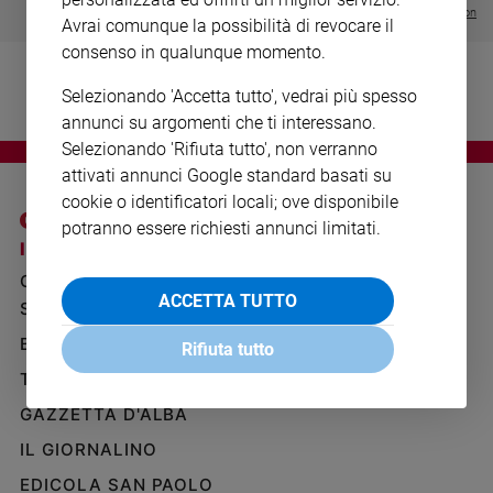
Ambiente
Visualizza tutte le collection
Avrai comunque la possibilità di revocare il
e
consenso in qualunque momento.
Creato
Volontariato
Selezionando 'Accetta tutto', vedrai più spesso
Diritti
annunci su argomenti che ti interessano.
Aziende
Selezionando 'Rifiuta tutto', non verranno
di
attivati annunci Google standard basati su
valore
cookie o identificatori locali; ove disponibile
Caso
potranno essere richiesti annunci limitati.
della
I SITI SAN PAOLO
NOTE LEGALI
settimana
GRUPPO EDITORIALE
PRIVACY POLICY
Migranti
ACCETTA TUTTO
SAN PAOLO
INFORMATIVA
Diversità
BENESSERE
WHISTLEBLOWING
e
Rifiuta tutto
SOCIAL
inclusione
TELENOVA
Costume
GAZZETTA D'ALBA
Cultura
IL GIORNALINO
e
EDICOLA SAN PAOLO
spettacoli