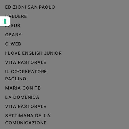
EDIZIONI SAN PAOLO
Sanremo
2026
CREDERE
Cinema,
JESUS
Tv
e
GBABY
streaming
G-WEB
Libri
I LOVE ENGLISH JUNIOR
Musica
Arte
VITA PASTORALE
IL COOPERATORE
Famiglia
PAOLINO
ed
educazione
MARIA CON TE
Genitori
LA DOMENICA
e
figli
VITA PASTORALE
Nonni
SETTIMANA DELLA
Coppia
COMUNICAZIONE
Scuola