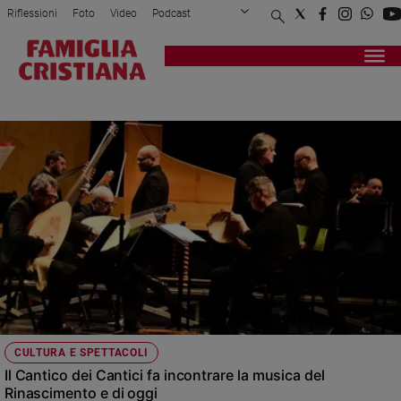
Riflessioni
Foto
Video
Podcast
Privacy Policy
Chi siamo
Contatti
Pubblicità
Attualità
Registrati
Redazione
Italia
FRANCESCO LEINERI
Cronaca
Politica
Mondo
Economia
Legalità
e
giustizia
Sport
Interviste
Papa
CULTURA E SPETTACOLI
Papa
Il Cantico dei Cantici fa incontrare la musica del
Rinascimento e di oggi