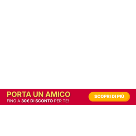
In alternativa, prova la versione digitale!
|
Abbonati
Contribuisci a mantenere questo sito gratuito
Riusciamo a fornire informazione gratuita grazie alla pubblicità erogata dai nostri
partner.
Accettando i consensi richiesti permetti ai nostri partner di creare un'esperienza