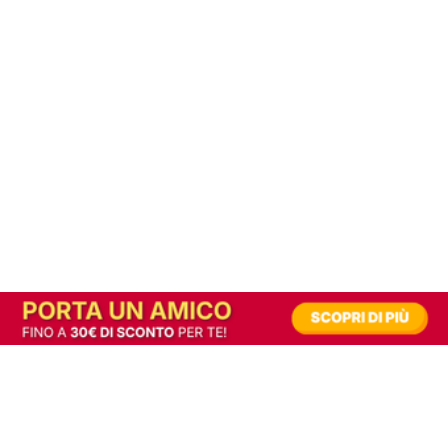
In alternativa, prova la versione digitale!
|
Abbonati
Contribuisci a mantenere questo sito gratuito
Riusciamo a fornire informazione gratuita grazie alla pubblicità erogata dai nostri
partner.
Accettando i consensi richiesti permetti ai nostri partner di creare un'esperienza