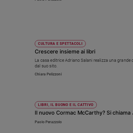
Ambiente
e
Creato
Volontariato
Diritti
Aziende
CULTURA E SPETTACOLI
di
Crescere insieme ai libri
valore
Caso
La casa editrice Adriano Salani realizza una grande 
dal suo sito.
della
settimana
Chiara Pelizzoni
Migranti
Diversità
e
inclusione
LIBRI, IL BUONO E IL CATTIVO
Costume
Il nuovo Cormac McCarthy? Si chiama J
Cultura
Paolo Perazzolo
e
spettacoli