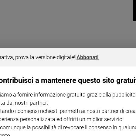
l romanzo storico "Vesuvius" di Marisa Ranieri Panetta, archeologa e scr
nativa, prova la versione digitale!
|
Abbonati
ontribuisci a mantenere questo sito gratui
iamo a fornire informazione gratuita grazie alla pubblicità
ta dai nostri partner.
tando i consensi richiesti permetti ai nostri partner di crea
Grégoire Delacourt, all'improvviso può realizzare tutti i suoi sogni, ma... 
perienza personalizzata ed offrirti un miglior servizio.
 comunque la possibilità di revocare il consenso in qualu
nto.