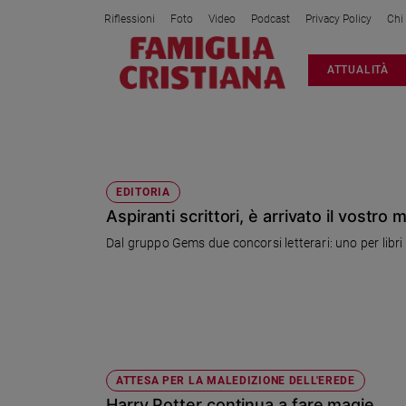
Riflessioni
Foto
Video
Podcast
Privacy Policy
Chi
Attualità
ATTUALITÀ
Italia
Cronaca
Politica
SALANI
Mondo
Economia
EDITORIA
Aspiranti scrittori, è arrivato il vostr
Legalità
e
Dal gruppo Gems due concorsi letterari: uno per libri riv
giustizia
Sport
Interviste
Papa
Papa
ATTESA PER LA MALEDIZIONE DELL'EREDE
Harry Potter continua a fare magie