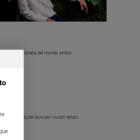
ittrice appassionata del mondo antico.
to
re
Un assaggio del libro per i nostri lettori.
nque