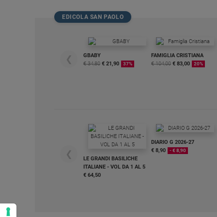
Policy
EDICOLA SAN PAOLO
Chi
siamo
GBABY
FAMIGLIA CRISTIANA
❮
€ 34,80
€ 21,90
€ 104,00
€ 83,00
37%
20%
Contatti
Pubblicità
Registrati
DIARIO G 2026-27
€ 8,90
- € 8,90
❮
Redazione
LE GRANDI BASILICHE
ITALIANE - VOL DA 1 AL 5
€ 64,50
Social