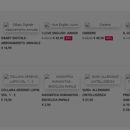
I LOVE ENGLISH JUNIOR
CREDERE
IL G
GBABY DIGITALE -
€ 69,00
€ 43,90
€ 98,80
€ 49,90
€ 11
35%
49%
ABBONAMENTO ANNUALE
€ 16,99
COLLANA ARSENIO LUPIN
QUID+ ALLENIAMO
VOL. 1 - 2
MAGNIFICA HUMANITAS -
L'INTELLIGENZA
PRE
€ 18,50
ENCICLICA PAPALE
€ 27,50
SANT
€ 2,90
A 10
€ 24