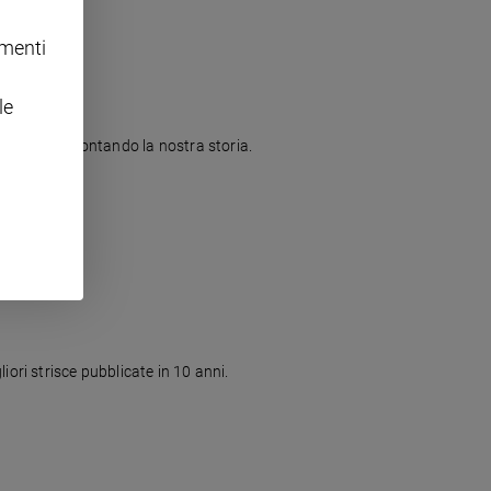
omenti
le
razione. Raccontando la nostra storia.
iori strisce pubblicate in 10 anni.