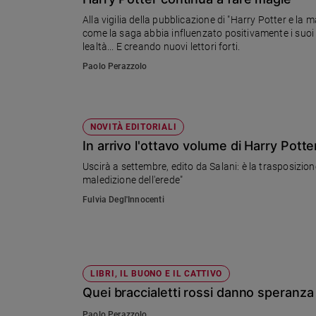
Chiesa
Alla vigilia della pubblicazione di "Harry Potter e la
Chiesa
come la saga abbia influenzato positivamente i suoi le
lealtà... E creando nuovi lettori forti.
Fede
Paolo Perazzolo
e
spiritualità
Santi
Devozione
NOVITÀ EDITORIALI
e
In arrivo l'ottavo volume di Harry Potte
fede
Uscirà a settembre, edito da Salani: è la trasposizione
Parola
maledizione dell'erede"
del
Fulvia Degl'Innocenti
giorno
Santo
del
giorno
LIBRI, IL BUONO E IL CATTIVO
Società
Quei braccialetti rossi danno speranza
e
valori
Paolo Perazzolo