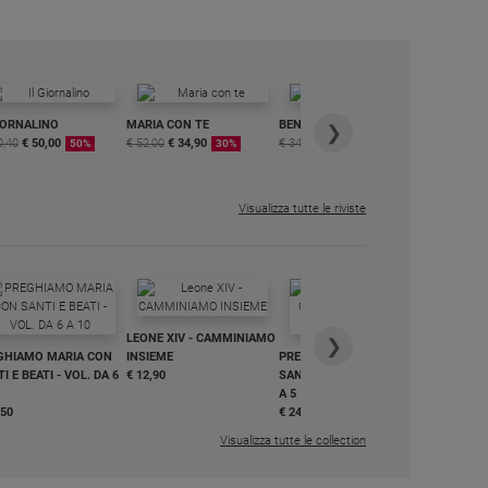
IORNALINO
MARIA CON TE
BENESSERE
6 RIVISTE
❯
0,40
€ 50,00
€ 52,00
€ 34,90
€ 34,80
€ 29,90
DIGITALE
50%
30%
15%
MENSILE
€ 6,99
Visualizza tutte le riviste
IN DIALO
LEONE XIV - CAMMINIAMO
€ 34,90
❯
GHIAMO MARIA CON
INSIEME
PREGHIAMO MARIA CON
I E BEATI - VOL. DA 6
€ 12,90
SANTI E BEATI - VOL. DA 1
A 5
,50
€ 24,50
Visualizza tutte le collection