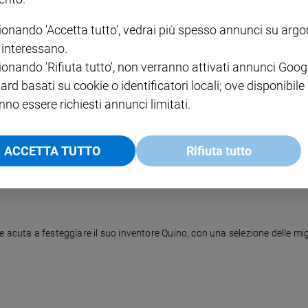
ionando 'Accetta tutto', vedrai più spesso annunci su arg
i interessano.
ionando 'Rifiuta tutto', non verranno attivati annunci Goog
ard basati su cookie o identificatori locali; ove disponibile
 Potter: Salani espone al Castello sforzesco di Milano 150 anni di illust
nno essere richiesti annunci limitati.
ACCETTA TUTTO
Rifiuta tutto
 acuta a festeggiare il suo inventore Quino, con una selezione delle migl