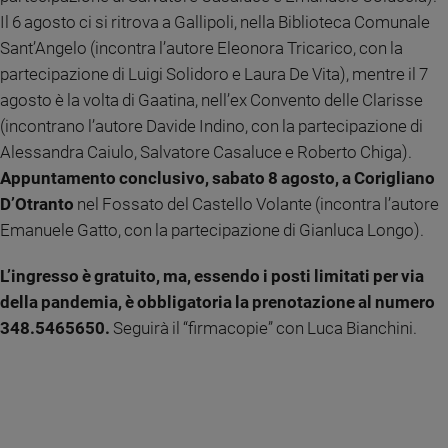
Il 6 agosto ci si ritrova a Gallipoli, nella Biblioteca Comunale
Sanremo
Sant’Angelo (incontra l’autore Eleonora Tricarico, con la
2026
partecipazione di Luigi Solidoro e Laura De Vita), mentre il 7
Cinema,
Tv
agosto è la volta di Gaatina, nell’ex Convento delle Clarisse
e
(incontrano l’autore Davide Indino, con la partecipazione di
streaming
Alessandra Caiulo, Salvatore Casaluce e Roberto Chiga).
Libri
Appuntamento conclusivo, sabato 8 agosto, a Corigliano
Musica
D’Otranto
nel Fossato del Castello Volante (incontra l’autore
Arte
Emanuele Gatto, con la partecipazione di Gianluca Longo).
Famiglia
ed
L’ingresso è gratuito, ma, essendo i posti limitati per via
educazione
della pandemia, è obbligatoria la prenotazione al numero
Genitori
348.5465650.
Seguirà il “firmacopie” con Luca Bianchini.
e
figli
Nonni
Coppia
Scuola