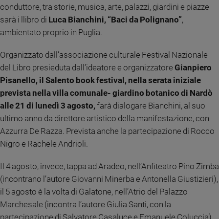
conduttore, tra storie, musica, arte, palazzi, giardini e piazze
Ambiente
e
sarà i llibro di
Luca Bianchini, “Baci da Polignano”
,
Creato
ambientato proprio in Puglia.
Volontariato
Diritti
Organizzato dall’associazione culturale Festival Nazionale
Aziende
del Libro presieduta dall’ideatore e organizzatore
Gianpiero
di
Pisanello, il Salento book festival, nella serata iniziale
valore
prevista nella villa comunale- giardino botanico di Nardò
Caso
alle 21 di lunedì 3 agosto,
farà dialogare Bianchini, al suo
della
ultimo anno da direttore artistico della manifestazione, con
settimana
Azzurra De Razza. Prevista anche la partecipazione di Rocco
Migranti
Nigro e Rachele Andrioli.
Diversità
e
inclusione
Il 4 agosto, invece, tappa ad Aradeo, nell’Anfiteatro Pino Zimba
Costume
(incontrano l’autore Giovanni Minerba e Antonella Giustizieri),
il 5 agosto è la volta di Galatone, nell’Atrio del Palazzo
Cultura
Marchesale (incontra l’autore Giulia Santi, con la
e
spettacoli
partecipazione di Salvatore Casaluce e Emanuele Coluccia).