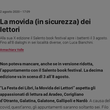
Chiesa
Chiesa
2 agosto 2020 • 17:09
Fede
La movida (in sicurezza) dei
e
lettori
spiritualità
Santi
Alla sua X edizione il Salento book festival apre i battenti il 3 agosto.
Devozione
Fino all'8 dialoghi in sei località diverse, con Luca Bianchini.
e
Annachiara Valle
fede
Parola
Non poteva mancare, anche se in versione ridotta,
del
giorno
l’appuntamento con il Salento book festival. La decima
Santo
edizione va in scena dl 3 all’8 agosto.
del
giorno
“La Festa dei Libri, la Movida dei Lettori” aspetta gli
appassionati di lettura ad Aradeo, Corigliano
Società
d’Otranto, Galatina, Galatone, Gallipoli e Nardò
. A causa del
e
valori
covid, quest’anno, gli appuntamenti saranno soltanto sei. Filo