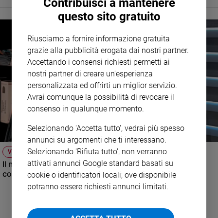
Contribuisci a mantenere
Policy
questo sito gratuito
Chi
Riusciamo a fornire informazione gratuita
grazie alla pubblicità erogata dai nostri partner.
siamo
Accettando i consensi richiesti permetti ai
nostri partner di creare un'esperienza
Contatti
personalizzata ed offrirti un miglior servizio.
Avrai comunque la possibilità di revocare il
Pubblicità
consenso in qualunque momento.
Registrati
Selezionando 'Accetta tutto', vedrai più spesso
annunci su argomenti che ti interessano.
Redazione
Selezionando 'Rifiuta tutto', non verranno
VIDEO
attivati annunci Google standard basati su
Il nuovo numero di Famiglia Cristiana raccontato dal
condirettore.
cookie o identificatori locali; ove disponibile
Social
potranno essere richiesti annunci limitati.