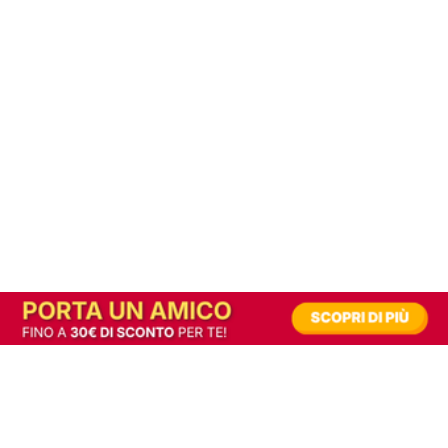
In alternativa, prova la versione digitale!
|
Abbonati
Contribuisci a mantenere questo sito gratuito
Riusciamo a fornire informazione gratuita grazie alla pubblicità erogata dai nostri
partner.
Accettando i consensi richiesti permetti ai nostri partner di creare un'esperienza