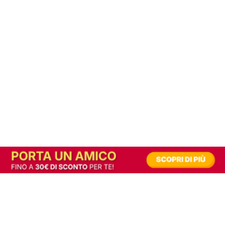
In alternativa, prova la versione digitale!
|
Abbonati
Contribuisci a mantenere questo sito gratuito
Riusciamo a fornire informazione gratuita grazie alla pubblicità erogata dai nostri
partner.
Accettando i consensi richiesti permetti ai nostri partner di creare un'esperienza