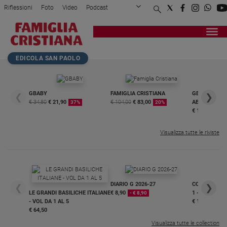
Riflessioni
Foto
Video
Podcast
Privacy Policy
Chi siamo
Contatti
Pubblicità
Attualità
Registrati
Redazione
Italia
Home page
>
Cultura e spettacoli
>
Sanremo 2026
>
Gino Cecchettin a Sanrem...
EDICOLA SAN PAOLO
Cronaca
Politica
Mondo
GBABY
FAMIGLIA CRISTIANA
GBABY DIGITA
❮
❯
€ 34,80
€ 21,90
€ 104,00
€ 83,00
ABBONAMEN
37%
20%
Economia
€ 16,99
Legalità
e
Visualizza tutte le riviste
giustizia
Sport
Interviste
DIARIO G 2026-27
COLLANA ARS
❮
❯
Papa
LE GRANDI BASILICHE ITALIANE
€ 8,90
1 - 2
- € 8,90
- VOL DA 1 AL 5
€ 18,50
Papa
€ 64,50
Visualizza tutte le collection