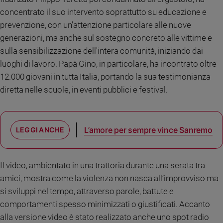
e
concentrato il suo intervento soprattutto su educazione e
giovani
prevenzione, con un'attenzione particolare alle nuove
Adolescenza
generazioni, ma anche sul sostegno concreto alle vittime e
Bioetica
sulla sensibilizzazione dell'intera comunità, iniziando dai
luoghi di lavoro. Papà Gino, in particolare, ha incontrato oltre
12.000 giovani in tutta Italia, portando la sua testimonianza
Vai
diretta nelle scuole, in eventi pubblici e festival.
Riflessioni
L’amore per sempre vince Sanremo
Foto
Il video, ambientato in una trattoria durante una serata tra
Video
amici, mostra come la violenza non nasca all’improvviso ma
si sviluppi nel tempo, attraverso parole, battute e
Podcast
comportamenti spesso minimizzati o giustificati. Accanto
alla versione video è stato realizzato anche uno spot radio
Privacy