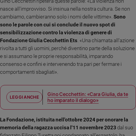
Gino Cecchettin ripeterà queste parole: «La violenza non
Sanremo
nasce all'improvviso. Si insinua nella nostra cultura. Se non
2026
cambiamo, cambieranno solo i nomi delle vittime».
Sono
Cinema,
sono le parole con cui si conclude il nuovo spot di
Tv
sensibilizzazione contro la violenza di genere di
e
Fondazione Giulia Cecchettin Ets
. «Una chiamata all'azione
streaming
rivolta a tutti gli uomini, perché diventino parte della soluzione
Libri
e si assumano le proprie responsabilità, imparando
Musica
consenso e confini e intervenendo tra pari per fermare i
Arte
comportamenti sbagliati».
Famiglia
ed
educazione
Gino Cecchettin: «Cara Giulia, da te
Genitori
ho imparato il dialogo»
e
figli
La Fondazione, istituita nell'ottobre 2024 per onorare la
Nonni
memoria della ragazza uccisa l'11 novembre 2023
dal suo
Coppia
fidanzato Filippo Turetta poi condannato all’ergastolo, ha
Scuola