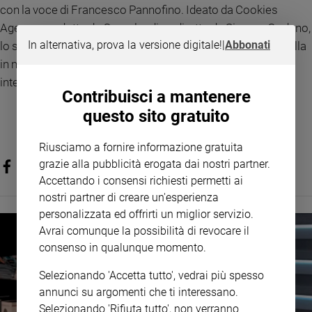
con la voce di Francesco Pannofino. Ideato da Cookies
Policy
Agency, prodotto da Grøenlandia e diretto da Simone Godano,
In alternativa, prova la versione digitale!
|
Abbonati
lo spot mette al centro la responsabilità collettiva e interpella
Chi
in modo particolare gli uomini, chiamati a riconoscere e
siamo
interrompere le dinamiche sbagliate nei contesti tra pari.
Contribuisci a mantenere
Contatti
questo sito gratuito
Pubblicità
Riusciamo a fornire informazione gratuita
grazie alla pubblicità erogata dai nostri partner.
Registrati
Accettando i consensi richiesti permetti ai
nostri partner di creare un'esperienza
Redazione
personalizzata ed offrirti un miglior servizio.
Avrai comunque la possibilità di revocare il
consenso in qualunque momento.
Social
Selezionando 'Accetta tutto', vedrai più spesso
annunci su argomenti che ti interessano.
Selezionando 'Rifiuta tutto', non verranno