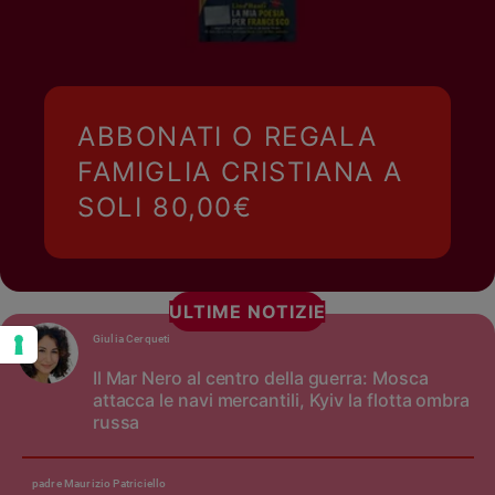
ABBONATI O REGALA
FAMIGLIA CRISTIANA A
SOLI 80,00€
ULTIME NOTIZIE
Giulia Cerqueti
Il Mar Nero al centro della guerra: Mosca
attacca le navi mercantili, Kyiv la flotta ombra
russa
padre Maurizio Patriciello