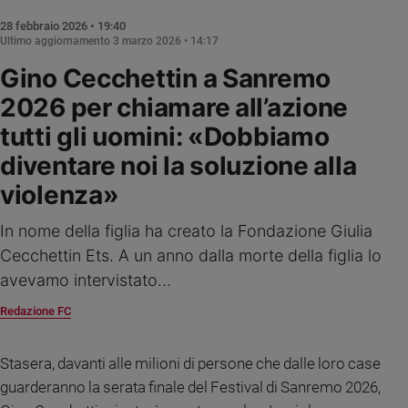
Ambiente
28 febbraio 2026 • 19:40
e
Ultimo aggiornamento
3 marzo 2026 • 14:17
Creato
Gino Cecchettin a Sanremo
Volontariato
Diritti
2026 per chiamare all’azione
Aziende
tutti gli uomini: «Dobbiamo
di
diventare noi la soluzione alla
valore
Caso
violenza»
della
settimana
In nome della figlia ha creato la Fondazione Giulia
Migranti
Cecchettin Ets. A un anno dalla morte della figlia lo
Diversità
avevamo intervistato...
e
inclusione
Redazione FC
Costume
Stasera, davanti alle milioni di persone che dalle loro case
Cultura
guarderanno la serata finale del Festival di Sanremo 2026,
e
spettacoli