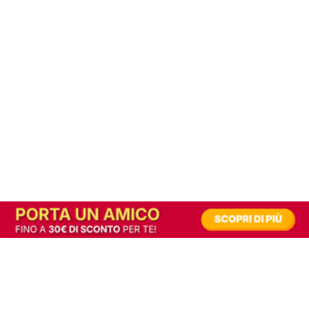
In alternativa, prova la versione digitale!
|
Abbonati
Contribuisci a mantenere questo sito gratuito
Riusciamo a fornire informazione gratuita grazie alla pubblicità erogata dai nostri
partner.
Accettando i consensi richiesti permetti ai nostri partner di creare un'esperienza