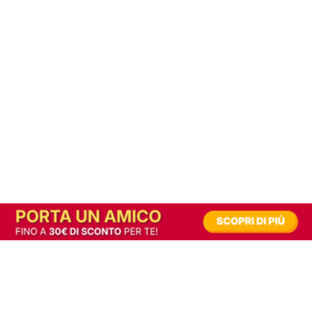
In alternativa, prova la versione digitale!
|
Abbonati
Contribuisci a mantenere questo sito gratuito
Riusciamo a fornire informazione gratuita grazie alla pubblicità erogata dai nostri
partner.
Accettando i consensi richiesti permetti ai nostri partner di creare un'esperienza