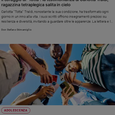
ragazzina tetraplegica salita in cielo
e
giovani
Carlotta "Totta" Traldi, nonostante la sua condizione, ha trasformato ogni
giorno in un inno alla vita. I suoi scritti offrono insegnamenti preziosi su
Adolescenza
resilienza e diversità, invitando a guardare oltre le apparenze. La lettera e la
Bioetica
risposta del direttore
Don Stefano Stimamiglio
Vai
Riflessioni
Foto
Video
Podcast
ADOLESCENZA
Privacy