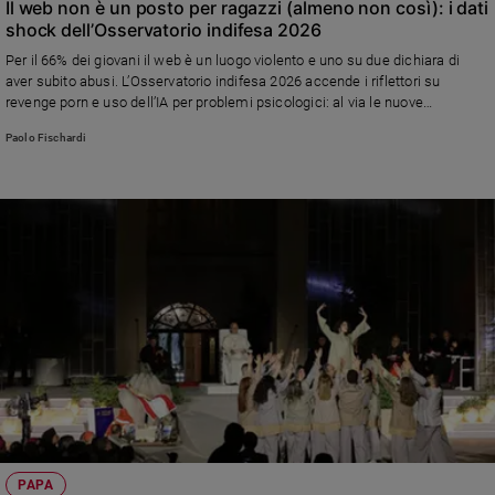
Il web non è un posto per ragazzi (almeno non così): i dati
Policy
shock dell’Osservatorio indifesa 2026
Per il 66% dei giovani il web è un luogo violento e uno su due dichiara di
Chi
aver subito abusi. L’Osservatorio indifesa 2026 accende i riflettori su
revenge porn e uso dell’IA per problemi psicologici: al via le nuove
siamo
campagne di prevenzione di Terre des Hommes e Polizia di Stato
Paolo Fischardi
Contatti
Pubblicità
Registrati
Redazione
Social
PAPA