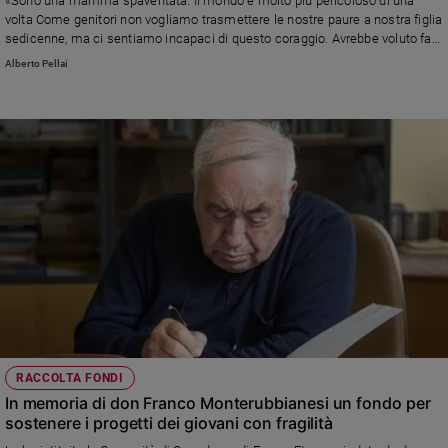
«Sono una mamma spaventata. Il mondo è molto più pericoloso di una
volta Come genitori non vogliamo trasmettere le nostre paure a nostra figlia
sedicenne, ma ci sentiamo incapaci di questo coraggio. Avrebbe voluto fare
una vacanza studio via dall'Italia ma non ce la siamo sentita e lei ha iniziato
Alberto Pellai
una tremenda “guerra dei nervi”...» Leggi la risposta di Alberto Pellai
RACCOLTA FONDI
In memoria di don Franco Monterubbianesi un fondo per
sostenere i progetti dei giovani con fragilità