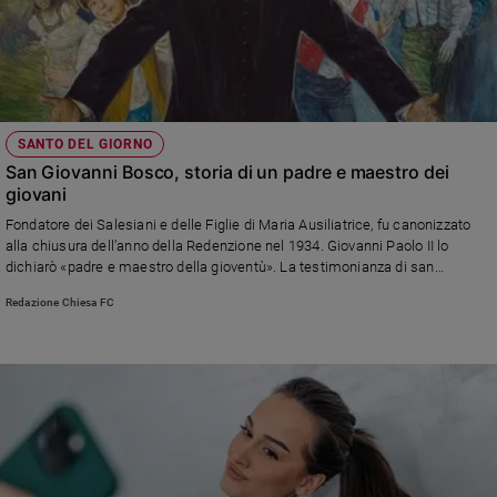
SANTO DEL GIORNO
San Giovanni Bosco, storia di un padre e maestro dei
giovani
Fondatore dei Salesiani e delle Figlie di Maria Ausiliatrice, fu canonizzato
alla chiusura dell’anno della Redenzione nel 1934. Giovanni Paolo II lo
dichiarò «padre e maestro della gioventù». La testimonianza di san
Domenico Savio: «Alla scuola di don Bosco, noi facciamo consistere la
Redazione Chiesa FC
santità nello stare molto allegri e nell’adempimento perfetto dei nostri
doveri»