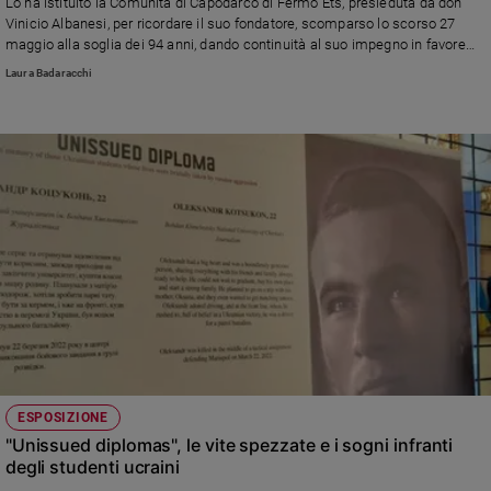
Lo ha istituito la Comunità di Capodarco di Fermo Ets, presieduta da don
Vinicio Albanesi, per ricordare il suo fondatore, scomparso lo scorso 27
maggio alla soglia dei 94 anni, dando continuità al suo impegno in favore
del riscatto e dell'inclusione sociale e lavorativa dei giovani più vulnerabili
Laura Badaracchi
ESPOSIZIONE
"Unissued diplomas", le vite spezzate e i sogni infranti
degli studenti ucraini