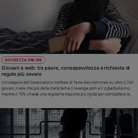
SICUREZZA ONLINE
Giovani e web: tra paure, consapevolezza e richiesta di
regole più severe
Un'indagine dell’Osservatorio indifesa di Terre des Hommes su oltre 2.700
giovani, rivela che più della metà teme il revenge porn e il cyberbullismo,
mentre il 70% chiede una regolamentazione più rigida per combattere la
violenza online. La scuola rimane il principale teatro di episodi di violenza,
con conseguenze psicologiche rilevanti per la Gen Z