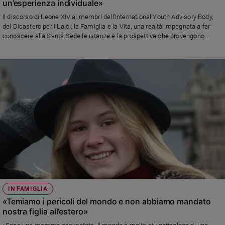
un’esperienza individuale»
Il discorso di Leone XIV ai membri dell'International Youth Advisory Body,
del Dicastero per i Laici, la Famiglia e la Vita, una realtà impegnata a far
conoscere alla Santa Sede le istanze e la prospettiva che provengono
dall'universo giovanile su varie tematiche che riguardano la missione della
Chiesa: «C'è il rischio che la fede conosciuta on-line, rimanga un'esperienza
solo individuale che rassicura intellettualmente ed emotivamente, ma
rimane disincarnate e non vissuta nella concretezza delle situazioni di vita,
delle relazioni e della condivisione reale»
IN FAMIGLIA
«Temiamo i pericoli del mondo e non abbiamo mandato
nostra figlia all’estero»