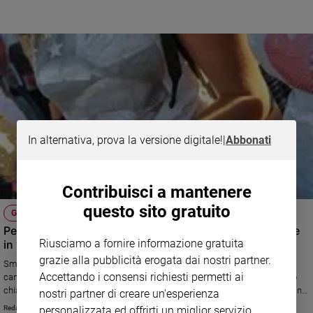
restano i giovanissimi tra 11 e 13 anni e i ragazzi stranieri
In alternativa, prova la versione digitale!
|
Abbonati
Contribuisci a mantenere
questo sito gratuito
GIOVANI E DIGITALE
Per un’estate "senza campo", lo smartphone può andare
Riusciamo a fornire informazione gratuita
in vacanza?
grazie alla pubblicità erogata dai nostri partner.
Smartphone e adolescenti, un binomio che non va in vacanza. Con la
Accettando i consensi richiesti permetti ai
campagna “The Unseen Risk”, Fondazione Carolina lancia un messaggio
chiaro: non basta la presenza fisica degli adulti per proteggere i più giovani
nostri partner di creare un'esperienza
dai rischi digitali. E lo fa con immagini d’impatto e un decalogo ironico per
personalizzata ed offrirti un miglior servizio.
Redazione.fc