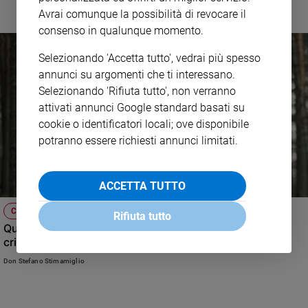
riscoprire il gusto dell’estate analogica
Avrai comunque la possibilità di revocare il
consenso in qualunque momento.
Selezionando 'Accetta tutto', vedrai più spesso
annunci su argomenti che ti interessano.
Selezionando 'Rifiuta tutto', non verranno
attivati annunci Google standard basati su
cookie o identificatori locali; ove disponibile
potranno essere richiesti annunci limitati.
ACCETTA TUTTO
COLLOQUI COL PADRE
Rifiuta tutto
Quei bravi ragazzi lontani dalla fede: "testimonianza
cristiana" è diversa da "impegno civile"
Don Stefano Stimamiglio