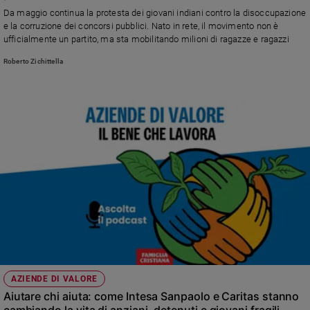
Chiesa
Da maggio continua la protesta dei giovani indiani contro la disoccupazione
Chiesa
e la corruzione dei concorsi pubblici. Nato in rete, il movimento non è
ufficialmente un partito, ma sta mobilitando milioni di ragazze e ragazzi
Fede
Roberto Zichittella
e
spiritualità
Santi
Devozione
e
fede
Parola
del
giorno
Santo
del
giorno
Società
AZIENDE DI VALORE
e
Aiutare chi aiuta: come Intesa Sanpaolo e Caritas stanno
valori
cambiando la vita di anziani, detenuti e giovani fragili