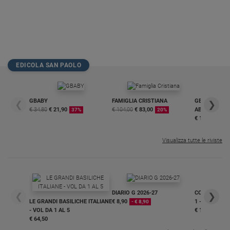
EDICOLA SAN PAOLO
GBABY
FAMIGLIA CRISTIANA
GBABY DIGITA
❮
❯
€ 34,80
€ 21,90
€ 104,00
€ 83,00
ABBONAMEN
37%
20%
€ 16,99
Visualizza tutte le riviste
DIARIO G 2026-27
COLLANA ARS
❮
❯
LE GRANDI BASILICHE ITALIANE
€ 8,90
1 - 2
- € 8,90
- VOL DA 1 AL 5
€ 18,50
€ 64,50