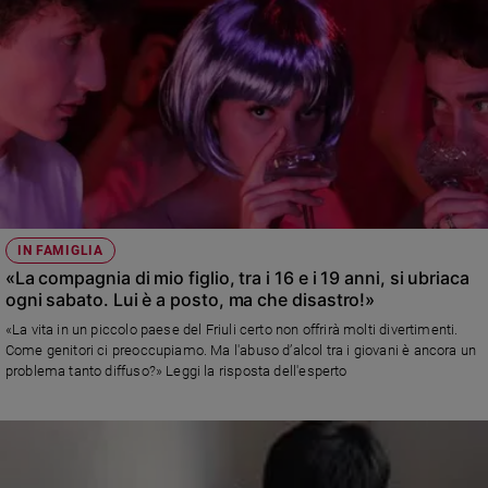
IN FAMIGLIA
«La compagnia di mio figlio, tra i 16 e i 19 anni, si ubriaca
ogni sabato. Lui è a posto, ma che disastro!»
«La vita in un piccolo paese del Friuli certo non offrirà molti divertimenti.
Come genitori ci preoccupiamo. Ma l'abuso d’alcol tra i giovani è ancora un
problema tanto diffuso?» Leggi la risposta dell'esperto