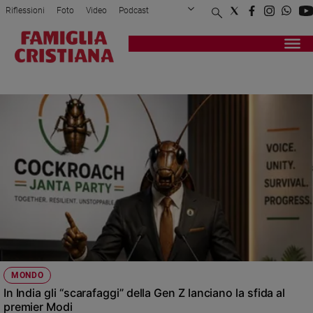
Riflessioni
Foto
Video
Podcast
Privacy Policy
Chi siamo
Contatti
Pubblicità
Attualità
Registrati
Redazione
Italia
GIOVANI
Cronaca
Politica
Mondo
Economia
Legalità
e
giustizia
Sport
Interviste
Papa
MONDO
Papa
In India gli “scarafaggi” della Gen Z lanciano la sfida al
premier Modi