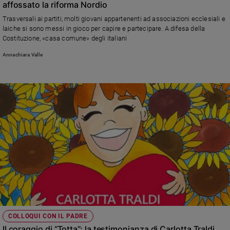
affossato la riforma Nordio
Sanremo
Trasversali ai partiti, molti giovani appartenenti ad associazioni ecclesiali e
2026
laiche si sono messi in gioco per capire e partecipare. A difesa della
Cinema,
Costituzione, «casa comune» degli italiani
Tv
Annachiara Valle
e
streaming
Libri
Musica
Arte
Famiglia
ed
educazione
Genitori
e
figli
Nonni
Coppia
COLLOQUI CON IL PADRE
Il coraggio di “Totta”: la testimonianza di Carlotta Traldi,
Scuola