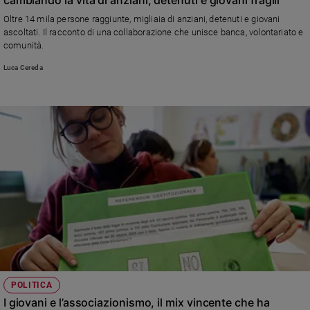
Ambiente
Oltre 14 mila persone raggiunte, migliaia di anziani, detenuti e giovani
e
ascoltati. Il racconto di una collaborazione che unisce banca, volontariato e
Creato
comunità.
Volontariato
Luca Cereda
Diritti
Aziende
di
valore
Caso
della
settimana
Migranti
Diversità
e
inclusione
Costume
Cultura
POLITICA
e
I giovani e l’associazionismo, il mix vincente che ha
spettacoli