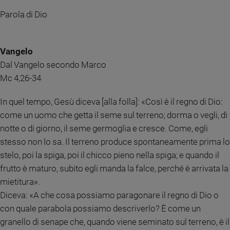
e
Parola di Dio
giovani
Adolescenza
Bioetica
Vangelo
Dal Vangelo secondo Marco
Mc 4,26-34
Vai
In quel tempo, Gesù diceva [alla folla]: «Così è il regno di Dio:
come un uomo che getta il seme sul terreno; dorma o vegli, di
Riflessioni
notte o di giorno, il seme germoglia e cresce. Come, egli
stesso non lo sa. Il terreno produce spontaneamente prima lo
Foto
stelo, poi la spiga, poi il chicco pieno nella spiga; e quando il
frutto è maturo, subito egli manda la falce, perché è arrivata la
Video
mietitura».
Diceva: «A che cosa possiamo paragonare il regno di Dio o
Podcast
con quale parabola possiamo descriverlo? È come un
granello di senape che, quando viene seminato sul terreno, è il
Privacy