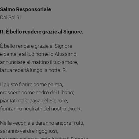
Ambiente
Salmo Responsoriale
e
Dal Sal 91
Creato
Volontariato
R. È bello rendere grazie al Signore.
Diritti
Aziende
È bello rendere grazie al Signore
di
e cantare al tuo nome, o Altissimo,
valore
annunciare al mattino il tuo amore,
Caso
della
la tua fedeltà lungo la notte. R.
settimana
Migranti
Il giusto fiorirà come palma,
Diversità
crescerà come cedro del Libano;
e
piantati nella casa del Signore,
inclusione
fioriranno negli atri del nostro Dio. R.
Costume
Nella vecchiaia daranno ancora frutti,
Cultura
saranno verdi e rigogliosi,
e
spettacoli