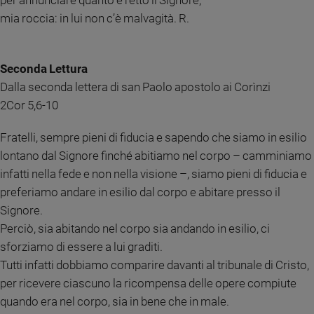
per annunciare quanto è retto il Signore,
mia roccia: in lui non c’è malvagità. R.
Sanremo
2026
Cinema,
Tv
Seconda Lettura
e
Dalla seconda lettera di san Paolo apostolo ai Corìnzi
streaming
2Cor 5,6-10
Libri
Musica
Fratelli, sempre pieni di fiducia e sapendo che siamo in esilio
Arte
lontano dal Signore finché abitiamo nel corpo – camminiamo
infatti nella fede e non nella visione –, siamo pieni di fiducia e
Famiglia
preferiamo andare in esilio dal corpo e abitare presso il
ed
educazione
Signore.
Perciò, sia abitando nel corpo sia andando in esilio, ci
Genitori
e
sforziamo di essere a lui graditi.
figli
Tutti infatti dobbiamo comparire davanti al tribunale di Cristo,
Nonni
per ricevere ciascuno la ricompensa delle opere compiute
Coppia
quando era nel corpo, sia in bene che in male.
Scuola