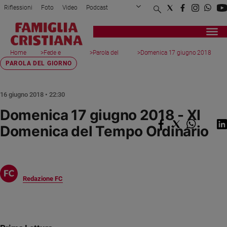
Riflessioni
Foto
Video
Podcast
Privacy Policy
Chi siamo
Contatti
Pubblicità
Attualità
Registrati
Redazione
Italia
Home
>
Fede e
>
Parola del
>
Domenica 17 giugno 2018
page
spiritualità
giorno
...
PAROLA DEL GIORNO
Cronaca
Politica
Mondo
16 giugno 2018 • 22:30
Economia
Domenica 17 giugno 2018 - XI
Legalità
Domenica del Tempo Ordinario
e
giustizia
Sport
Interviste
Redazione FC
Papa
Papa