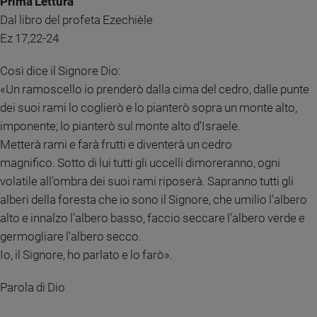
Prima Lettura
Chiesa
Dal libro del profeta Ezechièle
Chiesa
Ez 17,22-24
Fede
e
Così dice il Signore Dio:
spiritualità
«Un ramoscello io prenderò dalla cima del cedro, dalle punte
Santi
dei suoi rami lo coglierò e lo pianterò sopra un monte alto,
Devozione
imponente; lo pianterò sul monte alto d’Israele.
e
Metterà rami e farà frutti e diventerà un cedro
fede
magnifico. Sotto di lui tutti gli uccelli dimoreranno, ogni
Parola
volatile all’ombra dei suoi rami riposerà. Sapranno tutti gli
del
alberi della foresta che io sono il Signore, che umilio l’albero
giorno
alto e innalzo l’albero basso, faccio seccare l’albero verde e
Santo
del
germogliare l’albero secco.
giorno
Io, il Signore, ho parlato e lo farò».
Società
Parola di Dio
e
valori