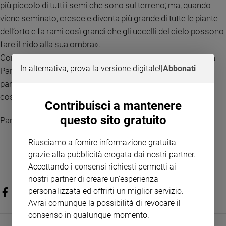
più piccolo di tutti i semi che sono sul terreno; ma, quando
Policy
viene seminato, cresce e diventa più grande di tutte le piante
dell’orto e fa rami così grandi che gli uccelli del cielo possono
Chi
fare il nido alla sua ombra».
siamo
Con molte parabole dello stesso genere annunciava loro la
In alternativa, prova la versione digitale!
|
Abbonati
Parola, come potevano intendere. Senza parabole non
Contatti
parlava loro ma, in privato, ai suoi discepoli spiegava ogni
cosa.
Contribuisci a mantenere
Pubblicità
questo sito gratuito
Parola del Signore
Registrati
Riusciamo a fornire informazione gratuita
grazie alla pubblicità erogata dai nostri partner.
Redazione
Accettando i consensi richiesti permetti ai
nostri partner di creare un'esperienza
Social
personalizzata ed offrirti un miglior servizio.
Avrai comunque la possibilità di revocare il
consenso in qualunque momento.