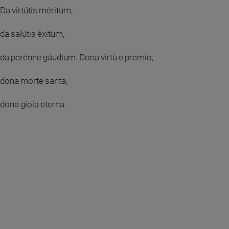
Da virtútis méritum,
da salútis éxitum,
da perénne gáudium. Dona virtù e premio,
dona morte santa,
dona gioia eterna.