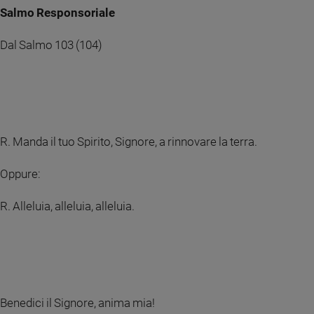
Salmo Responsoriale
e
giovani
Dal Salmo 103 (104)
Adolescenza
Bioetica
Vai
R. Manda il tuo Spirito, Signore, a rinnovare la terra.
Riflessioni
Oppure:
Foto
R. Alleluia, alleluia, alleluia.
Video
Podcast
Benedici il Signore, anima mia!
Privacy