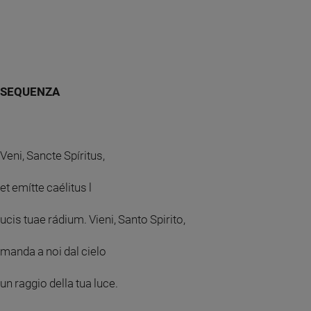
SEQUENZA
Veni, Sancte Spíritus,
et emítte caélitus l
ucis tuae rádium. Vieni, Santo Spirito,
manda a noi dal cielo
un raggio della tua luce.