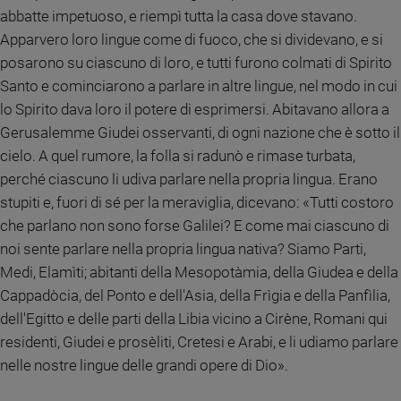
Ambiente
abbatte impetuoso, e riempì tutta la casa dove stavano.
e
Apparvero loro lingue come di fuoco, che si dividevano, e si
Creato
posarono su ciascuno di loro, e tutti furono colmati di Spirito
Volontariato
Santo e cominciarono a parlare in altre lingue, nel modo in cui
Diritti
lo Spirito dava loro il potere di esprimersi. Abitavano allora a
Aziende
Gerusalemme Giudei osservanti, di ogni nazione che è sotto il
di
cielo. A quel rumore, la folla si radunò e rimase turbata,
valore
perché ciascuno li udiva parlare nella propria lingua. Erano
Caso
della
stupiti e, fuori di sé per la meraviglia, dicevano: «Tutti costoro
settimana
che parlano non sono forse Galilei? E come mai ciascuno di
Migranti
noi sente parlare nella propria lingua nativa? Siamo Parti,
Diversità
Medi, Elamìti; abitanti della Mesopotàmia, della Giudea e della
e
Cappadòcia, del Ponto e dell'Asia, della Frìgia e della Panfìlia,
inclusione
dell'Egitto e delle parti della Libia vicino a Cirène, Romani qui
Costume
residenti, Giudei e prosèliti, Cretesi e Arabi, e li udiamo parlare
nelle nostre lingue delle grandi opere di Dio».
Cultura
e
spettacoli