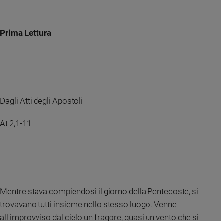
Chiesa
Chiesa
Prima Lettura
Fede
e
spiritualità
Santi
Devozione
e
Dagli Atti degli Apostoli
fede
Parola
At 2,1-11
del
giorno
Santo
del
giorno
Mentre stava compiendosi il giorno della Pentecoste, si
Società
e
trovavano tutti insieme nello stesso luogo. Venne
valori
all'improvviso dal cielo un fragore, quasi un vento che si