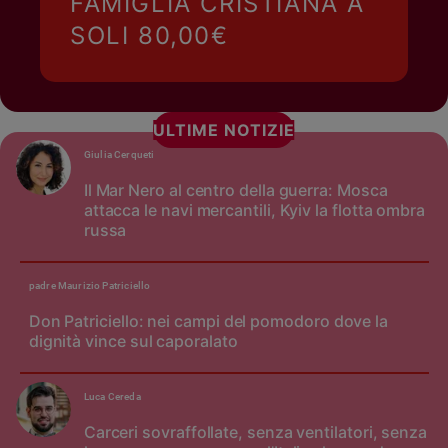
FAMIGLIA CRISTIANA A
SOLI 80,00€
ULTIME NOTIZIE
Giulia Cerqueti
Il Mar Nero al centro della guerra: Mosca
attacca le navi mercantili, Kyiv la flotta ombra
russa
padre Maurizio Patriciello
Don Patriciello: nei campi del pomodoro dove la
dignità vince sul caporalato
Luca Cereda
Carceri sovraffollate, senza ventilatori, senza