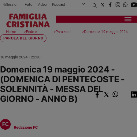
Riflessioni
Foto
Video
Podcast
Privacy Policy
Chi siamo
Contatti
Pubblicità
Attualità
Registrati
Redazione
Italia
Home
>
Fede e
>
Parola del
>
Domenica 19 maggio 2024
page
spiritualità
giorno
...
PAROLA DEL GIORNO
Cronaca
Politica
Mondo
18 maggio 2024 • 22:30
Economia
Domenica 19 maggio 2024 -
Legalità
(DOMENICA DI PENTECOSTE -
e
giustizia
SOLENNITÀ - MESSA DEL
Sport
GIORNO - ANNO B)
Interviste
Papa
Papa
Redazione FC