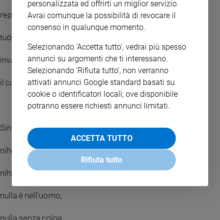
personalizzata ed offrirti un miglior servizio.
reple cordis íntima
Avrai comunque la possibilità di revocare il
consenso in qualunque momento.
tuórum fidélium. O luce beatissima,
Selezionando 'Accetta tutto', vedrai più spesso
annunci su argomenti che ti interessano.
invadi nell'intimo
Selezionando 'Rifiuta tutto', non verranno
il cuore dei tuoi fedeli
attivati annunci Google standard basati su
cookie o identificatori locali; ove disponibile
potranno essere richiesti annunci limitati.
Sine tuo númine,
ACCETTA TUTTO
nihil est in hómine,
Rifiuta tutto
nihil est innóxium. Senza la tua forza,
nulla è nell'uomo,
nulla senza colpa.