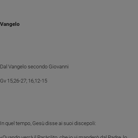
Vangelo
Dal Vangelo secondo Giovanni
Gv 15,26-27; 16,12-15
In quel tempo, Gesù disse ai suoi discepoli:
«Quando verrà il Paràclito, che io vi manderò dal Padre, lo