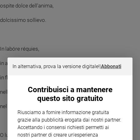
ospite dolce dell'anima,
dolcissimo sollievo.
In labóre réquies,
in aestu tempéries,
In alternativa, prova la versione digitale!
|
Abbonati
in fletu solácium. Nella fatica, riposo,
Contribuisci a mantenere
nella calura, riparo,
questo sito gratuito
nel pianto, conforto.
Riusciamo a fornire informazione gratuita
grazie alla pubblicità erogata dai nostri partner.
Accettando i consensi richiesti permetti ai
O lux beatíssima,
nostri partner di creare un'esperienza