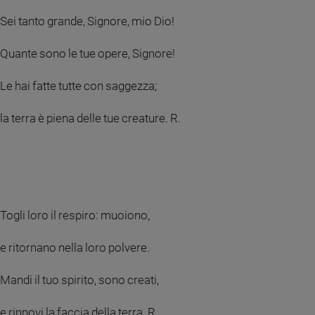
Policy
Sei tanto grande, Signore, mio Dio!
Chi
Quante sono le tue opere, Signore!
siamo
Le hai fatte tutte con saggezza;
Contatti
la terra è piena delle tue creature. R.
Pubblicità
Registrati
Togli loro il respiro: muoiono,
Redazione
e ritornano nella loro polvere.
Social
Mandi il tuo spirito, sono creati,
e rinnovi la faccia della terra. R.