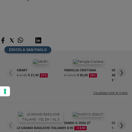
EDICOLA SAN PAOLO
GBABY
FAMIGLIA CRISTIANA
GBABY DIGITA
❮
❯
€ 34,80
€ 21,90
€ 104,00
€ 83,00
ABBONAMEN
37%
20%
€ 16,99
Visualizza tutte le riviste
DIARIO G 2026-27
COLLANA ARS
❮
❯
LE GRANDI BASILICHE ITALIANE
€ 8,90
1 - 2
- € 8,90