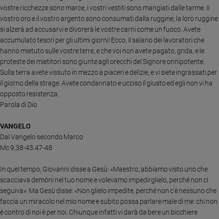
vostre ricchezze sono marce, i vostri vestiti sono mangiati dalle tarme.
Il
Sanremo
vostro oro e il vostro argento sono consumati dalla ruggine, la loro ruggine
2026
si alzerà ad accusarvi e divorerà le vostre carni come un fuoco. Avete
Cinema,
accumulato tesori per gli ultimi giorni! Ecco, il salario dei lavoratori che
Tv
hanno mietuto sulle vostre terre, e che voi non avete pagato, grida, e le
e
proteste dei mietitori sono giunte agli orecchi del Signore onnipotente.
streaming
Sulla terra avete vissuto in mezzo a piaceri e delizie, e vi siete ingrassati per
Libri
il giorno della strage. Avete condannato e ucciso il giusto ed egli non vi ha
Musica
opposto resistenza.
Parola di Dio
Arte
Famiglia
VANGELO
ed
Dal Vangelo secondo Marco
educazione
Mc 9,38-43.47-48
Genitori
In quel tempo, Giovanni disse a Gesù: «Maestro, abbiamo visto uno che
e
figli
scacciava demòni nel tuo nome e volevamo impedirglielo, perché non ci
seguiva». Ma Gesù disse: «Non glielo impedite, perché non c’è nessuno che
Nonni
faccia un miracolo nel mio nome e subito possa parlare male di me: chi non
Coppia
è contro di noi è per noi. Chiunque infatti vi darà da bere un bicchiere
Scuola