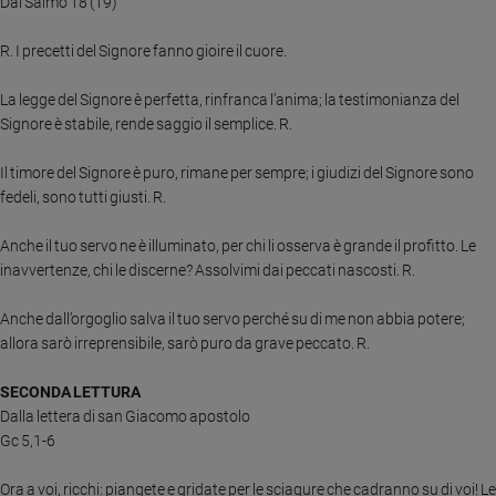
Dal Salmo 18 (19)
Ambiente
e
R. I precetti del Signore fanno gioire il cuore.
Creato
Volontariato
La legge del Signore è perfetta, rinfranca l’anima; la testimonianza del
Diritti
Signore è stabile, rende saggio il semplice. R.
Aziende
di
Il timore del Signore è puro, rimane per sempre; i giudizi del Signore sono
valore
fedeli, sono tutti giusti. R.
Caso
Anche il tuo servo ne è illuminato, per chi li osserva è grande il profitto. Le
della
settimana
inavvertenze, chi le discerne? Assolvimi dai peccati nascosti. R.
Migranti
Anche dall’orgoglio salva il tuo servo perché su di me non abbia potere;
Diversità
allora sarò irreprensibile, sarò puro da grave peccato. R.
e
inclusione
SECONDA LETTURA
Costume
Dalla lettera di san Giacomo apostolo
Gc 5,1-6
Cultura
e
spettacoli
Ora a voi, ricchi: piangete e gridate per le sciagure che cadranno su di voi! Le