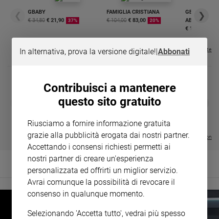
Policy
GBABY
FAMIGLIA CRISTIANA
GBABY DIGITA
❮
❯
€ 34,80
€ 21,90
€ 104,00
€ 83,00
ABBONAMEN
37%
20%
€ 16,99
Chi
Visualizza tutte le riviste
In alternativa, prova la versione digitale!
|
Abbonati
siamo
Contatti
Contribuisci a mantenere
questo sito gratuito
DIARIO G 2026-27
COLLANA ARS
Pubblicità
❮
❯
LE GRANDI BASILICHE ITALIANE
€ 8,90
1 - 2
- € 8,90
- VOL DA 1 AL 5
€ 18,50
Riusciamo a fornire informazione gratuita
Registrati
€ 64,50
grazie alla pubblicità erogata dai nostri partner.
Visualizza tutte le collection
Accettando i consensi richiesti permetti ai
Redazione
nostri partner di creare un'esperienza
personalizzata ed offrirti un miglior servizio.
Social
Avrai comunque la possibilità di revocare il
consenso in qualunque momento.
Selezionando 'Accetta tutto', vedrai più spesso