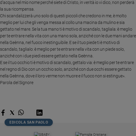
d’acqua nel mio nome perché siete di Cristo, in verità io vi dico, non perderà
e
la sua ricompensa.
giovani
Chi scandalizzerà uno solo di questi piccoli che credono in me, è molto
Adolescenza
meglio per lui che gli venga messa al collo una macina da mulino e sia
Bioetica
gettato nel mare. Se la tua mano ti è motivo di scandalo, tagliala: è meglio
per te entrare nella vita con una mano sola, anziché con le due mani andare
nella Geènna, nel fuoco inestinguibile. E se il tuo piede ti è motivo di
scandalo, taglialo: è meglio per te entrare nella vita con un piede solo,
Vai
anziché con i due piedi essere gettato nella Geènna.
E se il tuo occhio ti è motivo di scandalo, gettalo via: è meglio per te entrare
nel regno di Dio con un occhio solo, anziché con due occhi essere gettato
Riflessioni
nella Geènna, dove il loro verme non muore e il fuoco non si estingue».
Parola del Signore
Foto
Video
Podcast
EDICOLA SAN PAOLO
Privacy