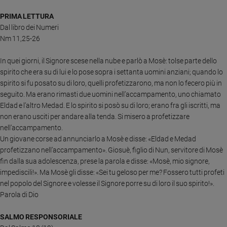
Chiesa
PRIMA LETTURA
Chiesa
Dal libro dei Numeri
Nm 11,25-26
Fede
e
spiritualità
In quei giorni, il Signore scese nella nube e parlò a Mosè: tolse parte dello
spirito che era su di lui e lo pose sopra i settanta uomini anziani; quando lo
Santi
spirito si fu posato su di loro, quelli profetizzarono, ma non lo fecero più in
Devozione
seguito. Ma erano rimasti due uomini nell’accampamento, uno chiamato
e
Eldad e l’altro Medad. E lo spirito si posò su di loro; erano fra gli iscritti, ma
fede
non erano usciti per andare alla tenda. Si misero a profetizzare
Parola
nell’accampamento.
del
Un giovane corse ad annunciarlo a Mosè e disse: «Eldad e Medad
giorno
profetizzano nell’accampamento». Giosuè, figlio di Nun, servitore di Mosè
Santo
fin dalla sua adolescenza, prese la parola e disse: «Mosè, mio signore,
del
impediscili!». Ma Mosè gli disse: «Sei tu geloso per me? Fossero tutti profeti
giorno
nel popolo del Signore e volesse il Signore porre su di loro il suo spirito!».
Parola di Dio
Società
e
valori
SALMO RESPONSORIALE