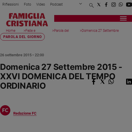
Riflessioni
Foto
Video
Podcast
Privacy Policy
Chi siamo
Contatti
Pubblicità
Attualità
Registrati
Redazione
Italia
Home
>
Fede e
>
Parola del
>
Domenica 27 Settembre
page
spiritualità
giorno
20...
PAROLA DEL GIORNO
Cronaca
Politica
Mondo
26 settembre 2015 • 22:00
Economia
Domenica 27 Settembre 2015 -
Legalità
XXVI DOMENICA DEL TEMPO
e
giustizia
ORDINARIO
Sport
Interviste
Papa
Redazione FC
Papa