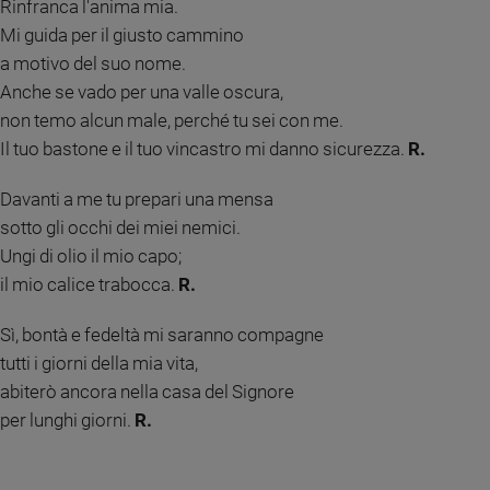
Rinfranca l'anima mia.
Sanremo
Mi guida per il giusto cammino
2026
a motivo del suo nome.
Cinema,
Anche se vado per una valle oscura,
Tv
non temo alcun male, perché tu sei con me.
e
Il tuo bastone e il tuo vincastro mi danno sicurezza.
R.
streaming
Libri
Davanti a me tu prepari una mensa
Musica
sotto gli occhi dei miei nemici.
Arte
Ungi di olio il mio capo;
Famiglia
il mio calice trabocca.
R.
ed
educazione
Sì, bontà e fedeltà mi saranno compagne
Genitori
tutti i giorni della mia vita,
e
abiterò ancora nella casa del Signore
figli
per lunghi giorni.
R.
Nonni
Coppia
Scuola