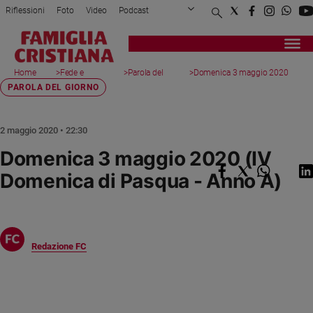
Riflessioni
Foto
Video
Podcast
Privacy Policy
Chi siamo
Contatti
Pubblicità
Attualità
Registrati
Redazione
Italia
Home
>
Fede e
>
Parola del
>
Domenica 3 maggio 2020
page
spiritualità
giorno
(...
PAROLA DEL GIORNO
Cronaca
Politica
Mondo
2 maggio 2020 • 22:30
Economia
Domenica 3 maggio 2020 (IV
Legalità
Domenica di Pasqua - Anno A)
e
giustizia
Sport
Interviste
Redazione FC
Papa
Papa