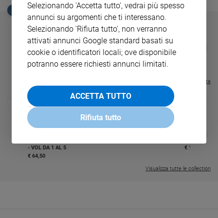
Selezionando 'Accetta tutto', vedrai più spesso
EDICOLA SAN PAOLO
annunci su argomenti che ti interessano.
Selezionando 'Rifiuta tutto', non verranno
attivati annunci Google standard basati su
GBABY
FAMIGLIA CRISTIANA
GBABY DIGITA
❮
❯
cookie o identificatori locali; ove disponibile
€ 34,80
€ 21,90
€ 104,00
€ 83,00
ABBONAMEN
37%
20%
€ 16,99
potranno essere richiesti annunci limitati.
Visualizza tutte le riviste
ACCETTA TUTTO
Rifiuta tutto
DIARIO G 2026-27
COLLANA ARS
❮
❯
LE GRANDI BASILICHE ITALIANE
€ 8,90
1 - 2
- € 8,90
- VOL DA 1 AL 5
€ 18,50
€ 64,50
Visualizza tutte le collection