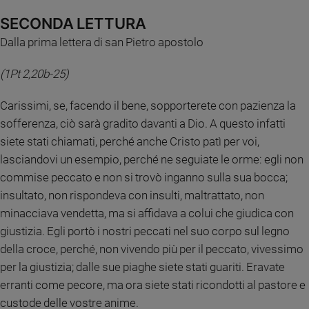
e
SECONDA LETTURA
giovani
Dalla prima lettera di san Pietro apostolo
Adolescenza
Bioetica
(1Pt 2,20b-25)
Carissimi, se, facendo il bene, sopporterete con pazienza la
Vai
sofferenza, ciò sarà gradito davanti a Dio. A questo infatti
siete stati chiamati, perché anche Cristo patì per voi,
lasciandovi un esempio, perché ne seguiate le orme: egli non
Riflessioni
commise peccato e non si trovò inganno sulla sua bocca;
insultato, non rispondeva con insulti, maltrattato, non
Foto
minacciava vendetta, ma si affidava a colui che giudica con
giustizia. Egli portò i nostri peccati nel suo corpo sul legno
Video
della croce, perché, non vivendo più per il peccato, vivessimo
per la giustizia; dalle sue piaghe siete stati guariti. Eravate
Podcast
erranti come pecore, ma ora siete stati ricondotti al pastore e
custode delle vostre anime.
Privacy