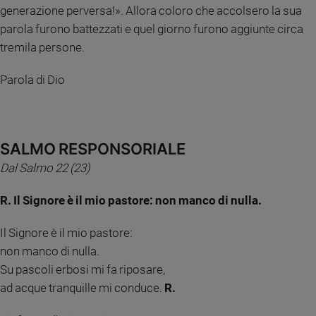
generazione perversa!». Allora coloro che accolsero la sua
Ambiente
e
parola furono battezzati e quel giorno furono aggiunte circa
Creato
tremila persone.
Volontariato
Diritti
Parola di Dio
Aziende
di
valore
Caso
SALMO RESPONSORIALE
della
Dal Salmo 22 (23)
settimana
Migranti
R. Il Signore è il mio pastore: non manco di nulla.
Diversità
e
Il Signore è il mio pastore:
inclusione
non manco di nulla.
Costume
Su pascoli erbosi mi fa riposare,
ad acque tranquille mi conduce.
Cultura
R.
e
spettacoli