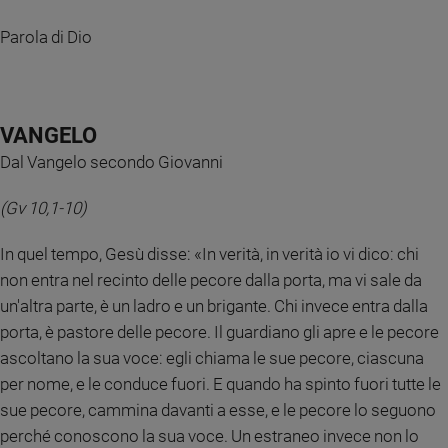
Policy
Parola di Dio
Chi
siamo
VANGELO
Contatti
Dal Vangelo secondo Giovanni
(Gv 10,1-10)
Pubblicità
In quel tempo, Gesù disse: «In verità, in verità io vi dico: chi
Registrati
non entra nel recinto delle pecore dalla porta, ma vi sale da
un'altra parte, è un ladro e un brigante. Chi invece entra dalla
Redazione
porta, è pastore delle pecore. Il guardiano gli apre e le pecore
ascoltano la sua voce: egli chiama le sue pecore, ciascuna
Social
per nome, e le conduce fuori. E quando ha spinto fuori tutte le
sue pecore, cammina davanti a esse, e le pecore lo seguono
perché conoscono la sua voce. Un estraneo invece non lo