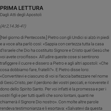
Chiesa
PRIMA LETTURA
Chiesa
Dagli Atti degli Apostoli
Fede
e
(At 2,14.36-41)
spiritualità
Santi
[Nel giorno di Pentecoste,] Pietro con gli Undici si alzò in piedi
Devozione
e a voce alta parlò così: «Sappia con certezza tutta la casa
e
d'Israele che Dio ha costituito Signore e Cristo quel Gesù che
fede
voi avete crocifisso». All'udire queste cose si sentirono
Parola
trafiggere il cuore e dissero a Pietro e agli altri apostoli: «Che
del
cosa dobbiamo fare, fratelli?». E Pietro disse loro:
giorno
«Convertitevi e ciascuno di voi si faccia battezzare nel nome
Santo
del
di Gesù Cristo, per il perdono dei vostri peccati, e riceverete il
giorno
dono dello Spirito Santo. Per voi infatti è la promessa e per i
vostri figli e per tutti quelli che sono lontani, quanti ne
Società
chiamerà il Signore Dio nostro». Con molte altre parole
e
valori
rendeva testimonianza e li esortava: «Salvatevi da questa