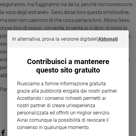
seguiranno, ma fuggiranno via da lui, perché non conoscono
la voce degli estranei». Gesù disse loro questa similitudine,
ma essi non capirono di che cosa parlava loro. Allora Gesù
disse loro di nuovo: «In verità, in verità io vi dico: io sono la
porta delle pecore. Tutti coloro che sono venuti prima di me,
In alternativa, prova la versione digitale!
|
Abbonati
sono ladri e briganti; ma le pecore non li hanno ascoltati. Io
sono la porta: se uno entra attraverso di me, sarà salvato;
entrerà e uscirà e troverà pascolo. Il ladro non viene se non
Contribuisci a mantenere
per rubare, uccidere e distruggere; io sono venuto perché
questo sito gratuito
abbiano la vita e l'abbiano in abbondanza».
Riusciamo a fornire informazione gratuita
Parola del Signore
grazie alla pubblicità erogata dai nostri partner.
Accettando i consensi richiesti permetti ai
nostri partner di creare un'esperienza
personalizzata ed offrirti un miglior servizio.
Avrai comunque la possibilità di revocare il
consenso in qualunque momento.