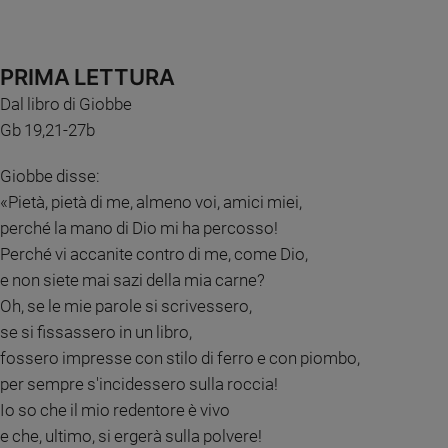
Chiesa
Chiesa
PRIMA LETTURA
Fede
e
Dal libro di Giobbe
spiritualità
Gb 19,21-27b
Santi
Devozione
Giobbe disse:
e
«Pietà, pietà di me, almeno voi, amici miei,
fede
perché la mano di Dio mi ha percosso!
Parola
Perché vi accanite contro di me, come Dio,
del
e non siete mai sazi della mia carne?
giorno
Oh, se le mie parole si scrivessero,
Santo
del
se si fissassero in un libro,
giorno
fossero impresse con stilo di ferro e con piombo,
per sempre s'incidessero sulla roccia!
Società
Io so che il mio redentore è vivo
e
valori
e che, ultimo, si ergerà sulla polvere!