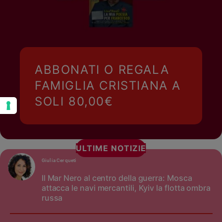
ABBONATI O REGALA
FAMIGLIA CRISTIANA A
SOLI 80,00€
ULTIME NOTIZIE
Giulia Cerqueti
Il Mar Nero al centro della guerra: Mosca
attacca le navi mercantili, Kyiv la flotta ombra
russa