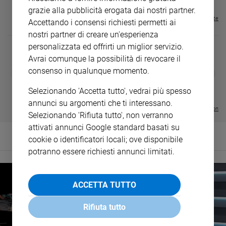
grazie alla pubblicità erogata dai nostri partner.
Visualizza tutte le riviste
Accettando i consensi richiesti permetti ai
nostri partner di creare un'esperienza
personalizzata ed offrirti un miglior servizio.
Avrai comunque la possibilità di revocare il
consenso in qualunque momento.
DIARIO G 2026-27
COLLANA ARS
❮
❯
LE GRANDI BASILICHE ITALIANE
€ 8,90
1 - 2
- € 8,90
- VOL DA 1 AL 5
€ 18,50
Selezionando 'Accetta tutto', vedrai più spesso
€ 64,50
annunci su argomenti che ti interessano.
Visualizza tutte le collection
Selezionando 'Rifiuta tutto', non verranno
attivati annunci Google standard basati su
cookie o identificatori locali; ove disponibile
potranno essere richiesti annunci limitati.
ACCETTA TUTTO
Rifiuta tutto