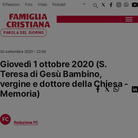
Riflessioni
Foto
Video
Podcast
Privacy Policy
Chi siamo
Contatti
Pubblicità
Attualità
Registrati
Redazione
Italia
Home page
>
Fede e spiritualità
>
Parola del giorno
>
Giovedì 1 ottobre 2020 (...
PAROLA DEL GIORNO
Cronaca
Politica
30 settembre 2020 • 22:00
Mondo
Giovedì 1 ottobre 2020 (S.
Economia
Teresa di Gesù Bambino,
Legalità
e
vergine e dottore della Chiesa -
giustizia
Memoria)
Sport
Interviste
Papa
Redazione FC
Papa