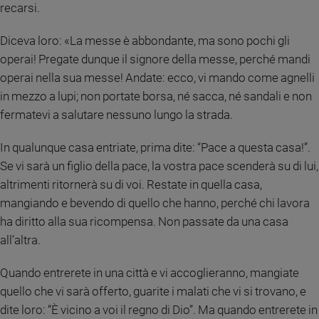
recarsi.
e
giovani
Diceva loro: «La messe è abbondante, ma sono pochi gli
Adolescenza
operai! Pregate dunque il signore della messe, perché mandi
Bioetica
operai nella sua messe! Andate: ecco, vi mando come agnelli
in mezzo a lupi; non portate borsa, né sacca, né sandali e non
fermatevi a salutare nessuno lungo la strada.
Vai
In qualunque casa entriate, prima dite: “Pace a questa casa!”.
Se vi sarà un figlio della pace, la vostra pace scenderà su di lui,
Riflessioni
altrimenti ritornerà su di voi. Restate in quella casa,
mangiando e bevendo di quello che hanno, perché chi lavora
Foto
ha diritto alla sua ricompensa. Non passate da una casa
all’altra.
Video
Quando entrerete in una città e vi accoglieranno, mangiate
Podcast
quello che vi sarà offerto, guarite i malati che vi si trovano, e
dite loro: “È vicino a voi il regno di Dio”. Ma quando entrerete in
Privacy