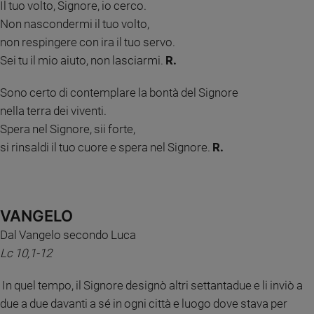
Il tuo volto, Signore, io cerco.
Sanremo
Non nascondermi il tuo volto,
2026
non respingere con ira il tuo servo.
Cinema,
Sei tu il mio aiuto, non lasciarmi.
R.
Tv
e
Sono certo di contemplare la bontà del Signore
streaming
nella terra dei viventi.
Libri
Spera nel Signore, sii forte,
Musica
si rinsaldi il tuo cuore e spera nel Signore.
R.
Arte
Famiglia
ed
educazione
VANGELO
Genitori
Dal Vangelo secondo Luca
e
Lc 10,1-12
figli
Nonni
In quel tempo, il Signore designò altri settantadue e li inviò a
Coppia
due a due davanti a sé in ogni città e luogo dove stava per
Scuola