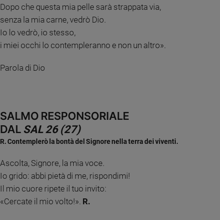
Dopo che questa mia pelle sarà strappata via,
Ambiente
e
senza la mia carne, vedrò Dio.
Creato
Io lo vedrò, io stesso,
Volontariato
i miei occhi lo contempleranno e non un altro».
Diritti
Aziende
Parola di Dio
di
valore
Caso
della
SALMO RESPONSORIALE
settimana
DAL
SAL 26 (27)
Migranti
R. Contemplerò la bontà del Signore nella terra dei viventi.
Diversità
e
Ascolta, Signore, la mia voce.
inclusione
Io grido: abbi pietà di me, rispondimi!
Costume
Il mio cuore ripete il tuo invito:
Cultura
«Cercate il mio volto!».
R.
e
spettacoli