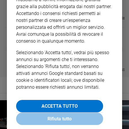
€ 34,80
€ 21,90
€ 104,00
€ 83,00
ABBONAMEN
37%
20%
€ 16,99
grazie alla pubblicità erogata dai nostri partner.
Accettando i consensi richiesti permetti ai
Visualizza tutte le riviste
nostri partner di creare un'esperienza
personalizzata ed offrirti un miglior servizio.
Avrai comunque la possibilità di revocare il
consenso in qualunque momento.
DIARIO G 2026-27
COLLANA ARS
❮
❯
Selezionando 'Accetta tutto', vedrai più spesso
LE GRANDI BASILICHE ITALIANE
€ 8,90
1 - 2
- € 8,90
- VOL DA 1 AL 5
€ 18,50
annunci su argomenti che ti interessano.
€ 64,50
Selezionando 'Rifiuta tutto', non verranno
Visualizza tutte le collection
attivati annunci Google standard basati su
cookie o identificatori locali; ove disponibile
potranno essere richiesti annunci limitati.
ACCETTA TUTTO
Rifiuta tutto