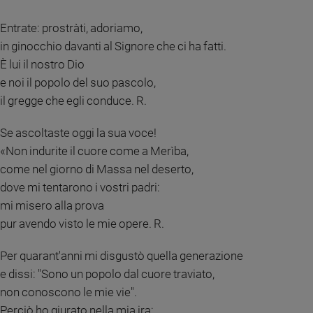
Sanremo
Entrate: prostràti, adoriamo,
2026
in ginocchio davanti al Signore che ci ha fatti.
Cinema,
È lui il nostro Dio
Tv
e
e noi il popolo del suo pascolo,
streaming
il gregge che egli conduce. R.
Libri
Se ascoltaste oggi la sua voce!
Musica
«Non indurite il cuore come a Merìba,
Arte
come nel giorno di Massa nel deserto,
Famiglia
dove mi tentarono i vostri padri:
ed
educazione
mi misero alla prova
pur avendo visto le mie opere. R.
Genitori
e
Per quarant'anni mi disgustò quella generazione
figli
e dissi: "Sono un popolo dal cuore traviato,
Nonni
non conoscono le mie vie".
Coppia
Perciò ho giurato nella mia ira:
Scuola