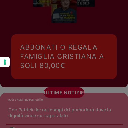
ABBONATI O REGALA
FAMIGLIA CRISTIANA A
SOLI 80,00€
ULTIME NOTIZIE
padre Maurizio Patriciello
Don Patriciello: nei campi del pomodoro dove la
dignità vince sul caporalato