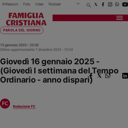
Riflessioni
Foto
Video
Podcast
Privacy Policy
Chi siamo
Contatti
Pubblicità
Attualità
Registrati
Redazione
Italia
Home page
>
Fede e spiritualità
>
Parola del giorno
>
Giovedì 16 gennaio 2025 ...
PAROLA DEL GIORNO
Cronaca
Politica
15 gennaio 2025 • 23:30
Ultimo aggiornamento
7 dicembre 2025 • 15:24
Mondo
Giovedì 16 gennaio 2025 -
Economia
Legalità
(Giovedì I settimana del Tempo
e
Ordinario - anno dispari)
giustizia
Sport
Interviste
Papa
Redazione FC
Papa