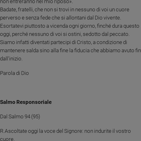
non entreranno nel mio riposo».
Ambiente
Badate, fratelli, che non si trovi in nessuno di voi un cuore
e
perverso e senza fede che si allontani dal Dio vivente.
Creato
Esortatevi piuttosto a vicenda ogni giorno, finché dura questo
Volontariato
oggi, perché nessuno di voi si ostini, sedotto dal peccato.
Diritti
Siamo infatti diventati partecipi di Cristo, a condizione di
Aziende
di
mantenere salda sino alla fine la fiducia che abbiamo avuto fin
valore
dall'inizio.
Caso
della
Parola di Dio
settimana
Migranti
Diversità
e
Salmo Responsoriale
inclusione
Costume
Dal Salmo 94 (95)
Cultura
R.Ascoltate oggi la voce del Signore: non indurite il vostro
e
cuore.
spettacoli