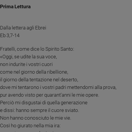
Chiesa
Prima Lettura
Chiesa
Fede
Dalla lettera agli Ebrei
e
spiritualità
Eb 3,7-14
Santi
Fratelli, come dice lo Spirito Santo:
Devozione
«Oggi, se udite la sua voce,
e
fede
non indurite i vostri cuori
Parola
come nel giorno della ribellione,
del
il giorno della tentazione nel deserto,
giorno
dove mi tentarono i vostri padri mettendomi alla prova,
Santo
pur avendo visto per quarant'anni le mie opere.
del
Perciò mi disgustai di quella generazione
giorno
e dissi: hanno sempre il cuore sviato.
Società
Non hanno conosciuto le mie vie.
e
Così ho giurato nella mia ira:
valori