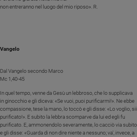
e
non entreranno nel luogo del mio riposo». R.
giovani
Adolescenza
Bioetica
Vangelo
Vai
Dal Vangelo secondo Marco
Riflessioni
Mc 1,40-45
Foto
In quel tempo, venne da Gesù un lebbroso, che lo supplicava
in ginocchio e gli diceva: «Se vuoi, puoi purificarmi!». Ne ebbe
Video
compassione, tese la mano, lo toccò e gli disse: «Lo voglio, sii
purificato!». E subito la lebbra scomparve da lui ed egli fu
Podcast
purificato. E, ammonendolo severamente, lo cacciò via subito
e gli disse: «Guarda di non dire niente a nessuno; va', invece, a
Privacy