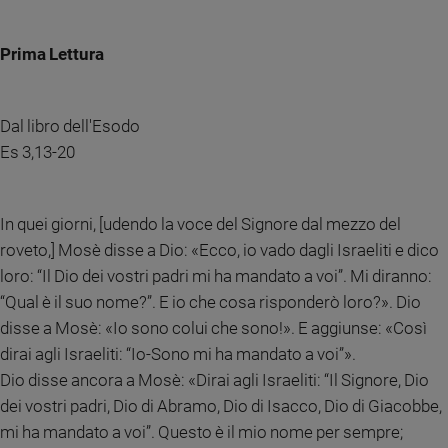
Chiesa
Chiesa
Prima Lettura
Fede
e
spiritualità
Dal libro dell'Esodo
Santi
Es 3,13-20
Devozione
e
fede
In quei giorni, [udendo la voce del Signore dal mezzo del
Parola
roveto,] Mosè disse a Dio: «Ecco, io vado dagli Israeliti e dico
del
loro: “Il Dio dei vostri padri mi ha mandato a voi”. Mi diranno:
giorno
“Qual è il suo nome?”. E io che cosa risponderò loro?». Dio
Santo
disse a Mosè: «Io sono colui che sono!». E aggiunse: «Così
del
giorno
dirai agli Israeliti: “Io-Sono mi ha mandato a voi”».
Dio disse ancora a Mosè: «Dirai agli Israeliti: “Il Signore, Dio
Società
dei vostri padri, Dio di Abramo, Dio di Isacco, Dio di Giacobbe,
e
valori
mi ha mandato a voi”. Questo è il mio nome per sempre;