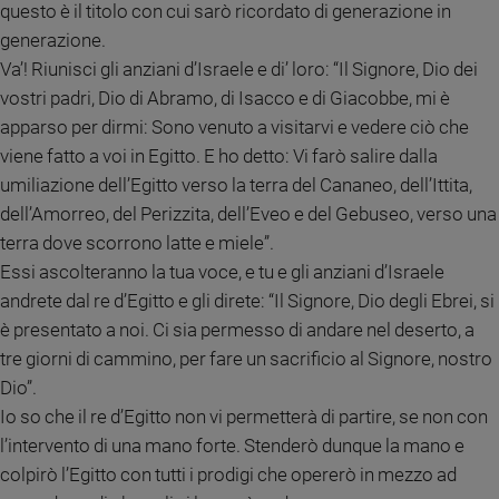
questo è il titolo con cui sarò ricordato di generazione in
Ambiente
generazione.
e
Creato
Va’! Riunisci gli anziani d’Israele e di’ loro: “Il Signore, Dio dei
Volontariato
vostri padri, Dio di Abramo, di Isacco e di Giacobbe, mi è
Diritti
apparso per dirmi: Sono venuto a visitarvi e vedere ciò che
Aziende
viene fatto a voi in Egitto. E ho detto: Vi farò salire dalla
di
umiliazione dell’Egitto verso la terra del Cananeo, dell’Ittita,
valore
dell’Amorreo, del Perizzita, dell’Eveo e del Gebuseo, verso una
Caso
terra dove scorrono latte e miele”.
della
Essi ascolteranno la tua voce, e tu e gli anziani d’Israele
settimana
andrete dal re d’Egitto e gli direte: “Il Signore, Dio degli Ebrei, si
Migranti
è presentato a noi. Ci sia permesso di andare nel deserto, a
Diversità
e
tre giorni di cammino, per fare un sacrificio al Signore, nostro
inclusione
Dio”.
Costume
Io so che il re d’Egitto non vi permetterà di partire, se non con
l’intervento di una mano forte. Stenderò dunque la mano e
Cultura
e
colpirò l’Egitto con tutti i prodigi che opererò in mezzo ad
spettacoli