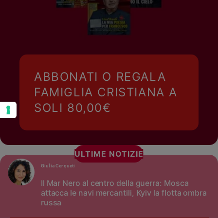
ABBONATI O REGALA
FAMIGLIA CRISTIANA A
SOLI 80,00€
ULTIME NOTIZIE
Giulia Cerqueti
Il Mar Nero al centro della guerra: Mosca
attacca le navi mercantili, Kyiv la flotta ombra
russa