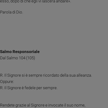
esso, dopo di che egli vi lascerà andare».
Sanremo
2026
Parola di Dio.
Cinema,
Tv
e
streaming
Libri
Musica
Salmo Responsoriale
Arte
Dal Salmo 104 (105)
Famiglia
ed
educazione
R. Il Signore si è sempre ricordato della sua alleanza.
Genitori
Oppure:
e
R. Il Signore è fedele per sempre.
figli
Nonni
Coppia
Rendete grazie al Signore e invocate il suo nome,
Scuola