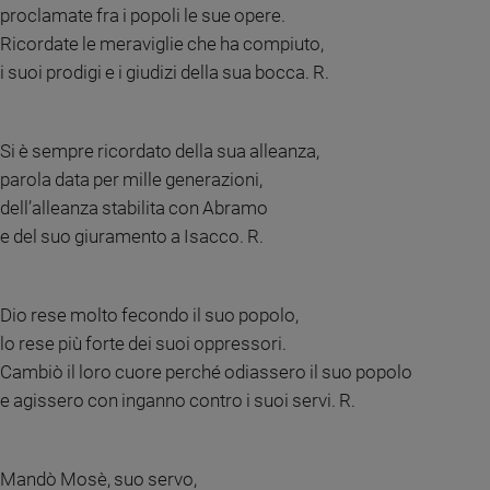
proclamate fra i popoli le sue opere.
e
Ricordate le meraviglie che ha compiuto,
giovani
i suoi prodigi e i giudizi della sua bocca. R.
Adolescenza
Bioetica
Si è sempre ricordato della sua alleanza,
parola data per mille generazioni,
Vai
dell’alleanza stabilita con Abramo
e del suo giuramento a Isacco. R.
Riflessioni
Dio rese molto fecondo il suo popolo,
Foto
lo rese più forte dei suoi oppressori.
Cambiò il loro cuore perché odiassero il suo popolo
Video
e agissero con inganno contro i suoi servi. R.
Podcast
Mandò Mosè, suo servo,
Privacy