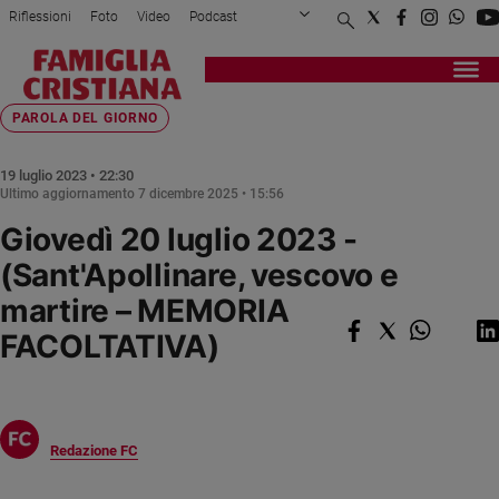
Riflessioni
Foto
Video
Podcast
Privacy Policy
Chi siamo
Contatti
Pubblicità
Attualità
Registrati
Redazione
Italia
Home page
>
Fede e spiritualità
>
Parola del giorno
>
Giovedì 20 luglio 2023 -...
PAROLA DEL GIORNO
Cronaca
Politica
19 luglio 2023 • 22:30
Ultimo aggiornamento
7 dicembre 2025 • 15:56
Mondo
Giovedì 20 luglio 2023 -
Economia
Legalità
(Sant'Apollinare, vescovo e
e
martire – MEMORIA
giustizia
FACOLTATIVA)
Sport
Interviste
Papa
Redazione FC
Papa