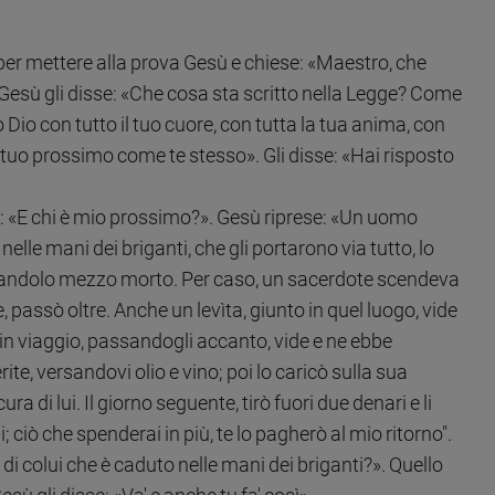
 per mettere alla prova Gesù e chiese: «Maestro, che
. Gesù gli disse: «Che cosa sta scritto nella Legge? Come
 Dio con tutto il tuo cuore, con tutta la tua anima, con
il tuo prossimo come te stesso». Gli disse: «Hai risposto
ù: «E chi è mio prossimo?». Gesù riprese: «Un uomo
e mani dei briganti, che gli portarono via tutto, lo
iandolo mezzo morto. Per caso, un sacerdote scendeva
passò oltre. Anche un levìta, giunto in quel luogo, vide
in viaggio, passandogli accanto, vide e ne ebbe
erite, versandovi olio e vino; poi lo caricò sulla sua
ra di lui. Il giorno seguente, tirò fuori due denari e li
i; ciò che spenderai in più, te lo pagherò al mio ritorno".
 di colui che è caduto nelle mani dei briganti?». Quello