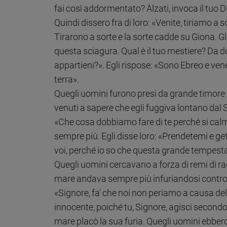
fai così addormentato? Àlzati, invoca il tuo D
Ambiente
e
Quindi dissero fra di loro: «Venite, tiriamo a
Creato
Tirarono a sorte e la sorte cadde su Giona. 
Volontariato
questa sciagura. Qual è il tuo mestiere? Da d
Diritti
appartieni?». Egli rispose: «Sono Ebreo e venero
Aziende
terra».
di
valore
Quegli uomini furono presi da grande timore 
Caso
venuti a sapere che egli fuggiva lontano dal S
della
«Che cosa dobbiamo fare di te perché si calmi i
settimana
sempre più. Egli disse loro: «Prendetemi e get
Migranti
voi, perché io so che questa grande tempesta
Diversità
e
Quegli uomini cercavano a forza di remi di ra
inclusione
mare andava sempre più infuriandosi contro di
Costume
«Signore, fa' che noi non periamo a causa del
innocente, poiché tu, Signore, agisci secondo 
Cultura
e
mare placò la sua furia. Quegli uomini ebbero 
spettacoli