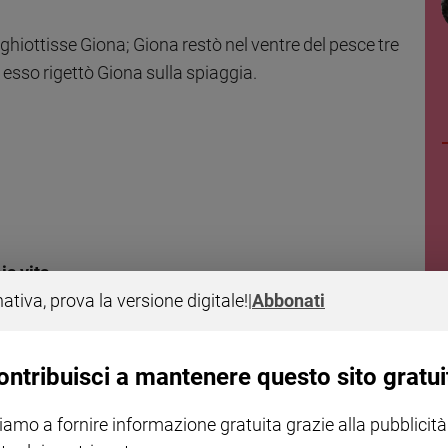
hiottisse Giona; Giona restò nel ventre del pesce tre
ed esso rigettò Giona sulla spiaggia.
ia vita.
nativa, prova la versione digitale!
|
Abbonati
ontribuisci a mantenere questo sito gratui
iamo a fornire informazione gratuita grazie alla pubblicità