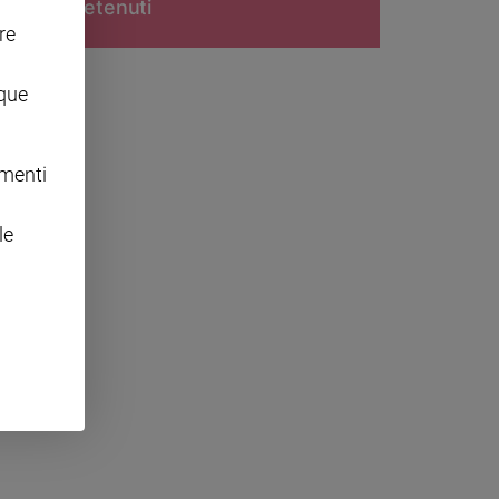
detenuti
re
nque
omenti
le