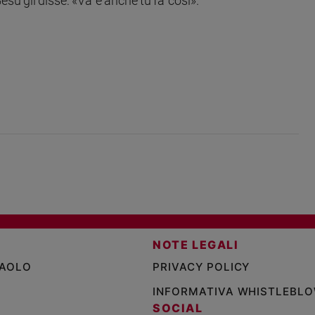
sù gli disse: «Va' e anche tu fa' così».
NOTE LEGALI
PAOLO
PRIVACY POLICY
INFORMATIVA WHISTLEBL
SOCIAL