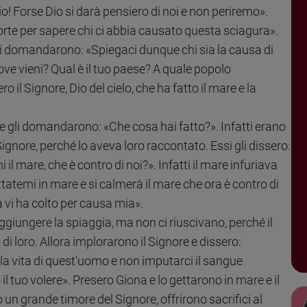
io! Forse Dio si darà pensiero di noi e non periremo».
 sorte per sapere chi ci abbia causato questa sciagura».
Gli domandarono: «Spiegaci dunque chi sia la causa di
ove vieni? Qual è il tuo paese? A quale popolo
 il Signore, Dio del cielo, che ha fatto il mare e la
e gli domandarono: «Che cosa hai fatto?». Infatti erano
ignore, perché lo aveva loro raccontato. Essi gli dissero:
l mare, che è contro di noi?». Infatti il mare infuriava
tatemi in mare e si calmerà il mare che ora è contro di
 vi ha colto per causa mia».
ggiungere la spiaggia, ma non ci riuscivano, perché il
 loro. Allora implorarono il Signore e dissero:
la vita di quest'uomo e non imputarci il sangue
il tuo volere». Presero Giona e lo gettarono in mare e il
un grande timore del Signore, offrirono sacrifici al