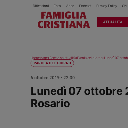
Riflessioni
Foto
Video
Podcast
Privacy Policy
Chi
Attualità
ATTUALITÀ
Italia
Cronaca
Politica
Mondo
Home page
>
Fede e spiritualità
>
Parola del giorno
>
Lunedì 07 ottobr
Economia
PAROLA DEL GIORNO
Legalità
e
6 ottobre 2019 • 22:30
giustizia
Lunedì 07 ottobre 2
Sport
Interviste
Rosario
Papa
Papa