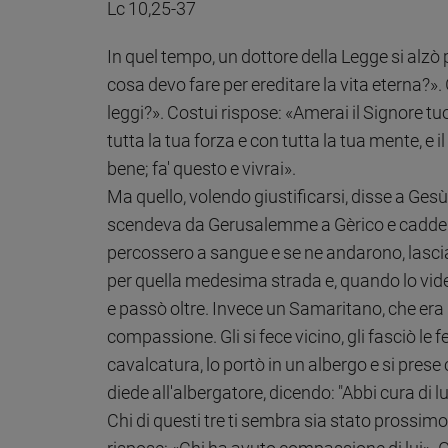
Lc 10,25-37
Policy
In quel tempo, un dottore della Legge si alzò
Chi
cosa devo fare per ereditare la vita eterna?»
leggi?». Costui rispose: «Amerai il Signore tuo
siamo
tutta la tua forza e con tutta la tua mente, e 
Contatti
bene; fa' questo e vivrai».
Ma quello, volendo giustificarsi, disse a Ges
Pubblicità
scendeva da Gerusalemme a Gèrico e cadde nell
percossero a sangue e se ne andarono, lasc
Registrati
per quella medesima strada e, quando lo vide, 
e passò oltre. Invece un Samaritano, che era 
Redazione
compassione. Gli si fece vicino, gli fasciò le f
cavalcatura, lo portò in un albergo e si prese cu
Social
diede all'albergatore, dicendo: "Abbi cura di lu
Chi di questi tre ti sembra sia stato prossimo