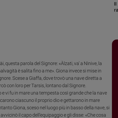
I
r
tài, questa parola del Signore: «Àlzati, va' a Nìnive, la
alvagità è salita fino a me». Giona invece si mise in
gnore. Scese a Giaffa, dove trovò una nave diretta a
rcò con loro per Tarsis, lontano dal Signore.
o e vi fu in mare una tempesta così grande che la nave
vocarono ciascuno il proprio dio e gettarono in mare
ntanto Giona, sceso nel luogo più in basso della nave, si
avvicinò il capo dell'equipaggio e gli disse: «Che cosa