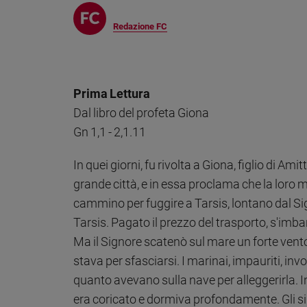
Chiesa
Chiesa
Redazione FC
Fede
e
spiritualità
Prima Lettura
Santi
Dal libro del profeta Giona
Devozione
Gn 1,1 - 2,1.11
e
fede
In quei giorni, fu rivolta a Giona, figlio di Amit
Parola
del
grande città, e in essa proclama che la loro m
giorno
cammino per fuggire a Tarsis, lontano dal Si
Santo
Tarsis. Pagato il prezzo del trasporto, s'imba
del
Ma il Signore scatenò sul mare un forte vent
giorno
stava per sfasciarsi. I marinai, impauriti, in
Società
quanto avevano sulla nave per alleggerirla. I
e
valori
era coricato e dormiva profondamente. Gli si 