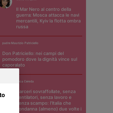
Il Mar Nero al centro della
guerra: Mosca attacca le navi
mercantili, Kyiv la flotta ombra
russa
padre Maurizio Patriciello
Don Patriciello: nei campi del
pomodoro dove la dignità vince sul
caporalato
Luca Cereda
Carceri sovraffollate, senza
to
ventilatori, senza lavoro e
senza scampo: l'Italia che
condanna (almeno) due volte i