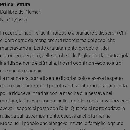
Chiesa
Prima Lettura
Chiesa
Dal libro dei Numeri
Nm 11,4b-15
Fede
e
In quei giorni, gli Israeliti ripresero a piangere e dissero: «Chi
spiritualità
ci darà carne da mangiare? Ci ricordiamo dei pesci che
Santi
mangiavamo in Egitto gratuitamente, dei cetrioli, dei
Devozione
cocomeri, dei porri, delle cipolle e dell'aglio. Ora la nostra gola
e
fede
inaridisce; non c'è più nulla, i nostri occhi non vedono altro
Parola
che questa manna».
del
La manna era come il seme di coriandolo e aveva l'aspetto
giorno
della resina odorosa. Il popolo andava attorno a raccoglierla,
Santo
poi la riduceva in farina con la macina o la pestava nel
del
mortaio, la faceva cuocere nelle pentole o ne faceva focacce;
giorno
aveva il sapore di pasta con l'olio. Quando di notte cadeva la
Società
rugiada sull'accampamento, cadeva anche la manna.
e
Mosè udì il popolo che piangeva in tutte le famiglie, ognuno
valori