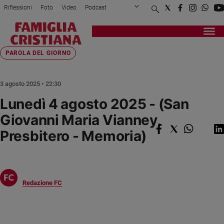
Riflessioni
Foto
Video
Podcast
Privacy Policy
Chi siamo
Contatti
Pubblicità
Attualità
Registrati
Redazione
Italia
Home page
>
Fede e spiritualità
>
Parola del giorno
>
Lunedì 4 agosto 2025 - (...
PAROLA DEL GIORNO
Cronaca
Politica
3 agosto 2025 • 22:30
Mondo
Lunedì 4 agosto 2025 - (San
Economia
Giovanni Maria Vianney,
Legalità
e
Presbitero - Memoria)
giustizia
Sport
Interviste
Redazione FC
Papa
Papa