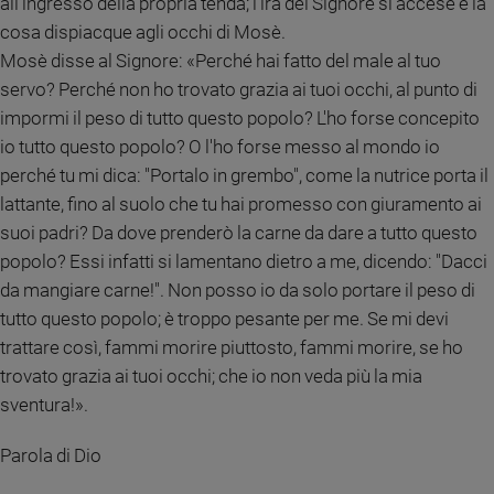
all'ingresso della propria tenda; l'ira del Signore si accese e la
Ambiente
cosa dispiacque agli occhi di Mosè.
e
Mosè disse al Signore: «Perché hai fatto del male al tuo
Creato
servo? Perché non ho trovato grazia ai tuoi occhi, al punto di
Volontariato
impormi il peso di tutto questo popolo? L'ho forse concepito
Diritti
io tutto questo popolo? O l'ho forse messo al mondo io
Aziende
di
perché tu mi dica: "Portalo in grembo", come la nutrice porta il
valore
lattante, fino al suolo che tu hai promesso con giuramento ai
Caso
suoi padri? Da dove prenderò la carne da dare a tutto questo
della
popolo? Essi infatti si lamentano dietro a me, dicendo: "Dacci
settimana
da mangiare carne!". Non posso io da solo portare il peso di
Migranti
tutto questo popolo; è troppo pesante per me. Se mi devi
Diversità
trattare così, fammi morire piuttosto, fammi morire, se ho
e
inclusione
trovato grazia ai tuoi occhi; che io non veda più la mia
Costume
sventura!».
Cultura
Parola di Dio
e
spettacoli