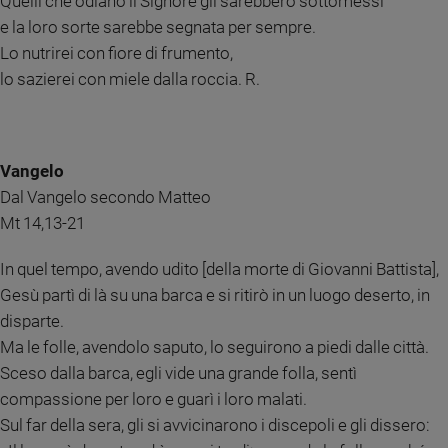
Quelli che odiano il Signore gli sarebbero sottomessi
e
e la loro sorte sarebbe segnata per sempre.
giovani
Lo nutrirei con fiore di frumento,
Adolescenza
lo sazierei con miele dalla roccia. R.
Bioetica
Vangelo
Vai
Dal Vangelo secondo Matteo
Mt 14,13-21
Riflessioni
In quel tempo, avendo udito [della morte di Giovanni Battista],
Foto
Gesù partì di là su una barca e si ritirò in un luogo deserto, in
disparte.
Video
Ma le folle, avendolo saputo, lo seguirono a piedi dalle città.
Sceso dalla barca, egli vide una grande folla, sentì
Podcast
compassione per loro e guarì i loro malati.
Sul far della sera, gli si avvicinarono i discepoli e gli dissero:
Privacy