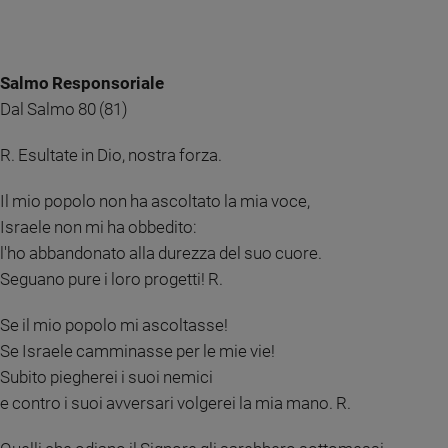
Sanremo
2026
Cinema,
Salmo Responsoriale
Tv
Dal Salmo 80 (81)
e
streaming
R. Esultate in Dio, nostra forza.
Libri
Musica
Il mio popolo non ha ascoltato la mia voce,
Arte
Israele non mi ha obbedito:
l'ho abbandonato alla durezza del suo cuore.
Famiglia
ed
Seguano pure i loro progetti! R.
educazione
Se il mio popolo mi ascoltasse!
Genitori
e
Se Israele camminasse per le mie vie!
figli
Subito piegherei i suoi nemici
Nonni
e contro i suoi avversari volgerei la mia mano. R.
Coppia
Scuola