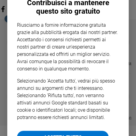
Contribuisci a mantenere
questo sito gratuito
EDICOLA SAN PAOLO
Riusciamo a fornire informazione gratuita
grazie alla pubblicità erogata dai nostri partner.
Accettando i consensi richiesti permetti ai
GBABY
FAMIGLIA CRISTIANA
GBABY DIGITA
❮
❯
€ 34,80
€ 21,90
€ 104,00
€ 83,00
ABBONAMEN
37%
20%
nostri partner di creare un'esperienza
€ 16,99
personalizzata ed offrirti un miglior servizio.
Avrai comunque la possibilità di revocare il
Visualizza tutte le riviste
consenso in qualunque momento.
Selezionando 'Accetta tutto', vedrai più spesso
annunci su argomenti che ti interessano.
DIARIO G 2026-27
COLLANA ARS
Selezionando 'Rifiuta tutto', non verranno
❮
❯
LE GRANDI BASILICHE ITALIANE
€ 8,90
1 - 2
- € 8,90
attivati annunci Google standard basati su
- VOL DA 1 AL 5
€ 18,50
cookie o identificatori locali; ove disponibile
€ 64,50
potranno essere richiesti annunci limitati.
Visualizza tutte le collection