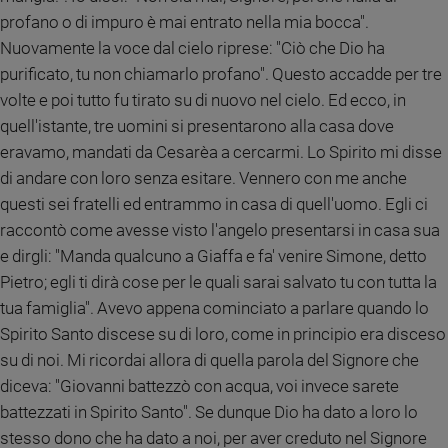
Ambiente
profano o di impuro è mai entrato nella mia bocca".
e
Nuovamente la voce dal cielo riprese: "Ciò che Dio ha
Creato
purificato, tu non chiamarlo profano". Questo accadde per tre
Volontariato
volte e poi tutto fu tirato su di nuovo nel cielo. Ed ecco, in
Diritti
quell'istante, tre uomini si presentarono alla casa dove
Aziende
eravamo, mandati da Cesarèa a cercarmi. Lo Spirito mi disse
di
valore
di andare con loro senza esitare. Vennero con me anche
Caso
questi sei fratelli ed entrammo in casa di quell'uomo. Egli ci
della
raccontò come avesse visto l'angelo presentarsi in casa sua
settimana
e dirgli: "Manda qualcuno a Giaffa e fa' venire Simone, detto
Migranti
Pietro; egli ti dirà cose per le quali sarai salvato tu con tutta la
Diversità
tua famiglia". Avevo appena cominciato a parlare quando lo
e
Spirito Santo discese su di loro, come in principio era disceso
inclusione
su di noi. Mi ricordai allora di quella parola del Signore che
Costume
diceva: "Giovanni battezzò con acqua, voi invece sarete
Cultura
battezzati in Spirito Santo". Se dunque Dio ha dato a loro lo
e
stesso dono che ha dato a noi, per aver creduto nel Signore
spettacoli