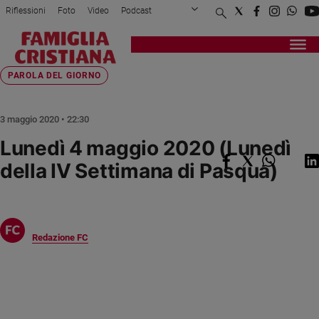
Riflessioni
Foto
Video
Podcast
Privacy Policy
Chi siamo
Contatti
Pubblicità
Attualità
Registrati
Redazione
Italia
Home page
>
Fede e spiritualità
>
Parola del giorno
>
Lunedì 4 maggio 2020 (Lu...
PAROLA DEL GIORNO
Cronaca
Politica
3 maggio 2020 • 22:30
Mondo
Lunedì 4 maggio 2020 (Lunedì
Economia
della IV Settimana di Pasqua)
Legalità
e
giustizia
Sport
Interviste
Redazione FC
Papa
Papa