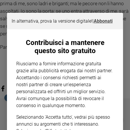
prima di me, sono ladri e briganti; ma le pecore non li hanno
ascoltati. Io sono la porta: se uno entra attraverso di me, sarà
salvato; entrerà e uscirà e troverà pascolo. Il ladro non viene
In alternativa, prova la versione digitale!
|
Abbonati
se non per rubare, uccidere e distruggere; io sono venuto
perché abbiano la vita a l'abbiano in abbondanza».
Contribuisci a mantenere
Parola del Signore
questo sito gratuito
Riusciamo a fornire informazione gratuita
grazie alla pubblicità erogata dai nostri partner.
Accettando i consensi richiesti permetti ai
nostri partner di creare un'esperienza
personalizzata ed offrirti un miglior servizio.
EDICOLA SAN PAOLO
Avrai comunque la possibilità di revocare il
consenso in qualunque momento.
Selezionando 'Accetta tutto', vedrai più spesso
GBABY
FAMIGLIA CRISTIANA
GBABY DIGITA
❮
❯
€ 34,80
€ 21,90
€ 104,00
€ 83,00
ABBONAMEN
37%
20%
annunci su argomenti che ti interessano.
€ 16,99