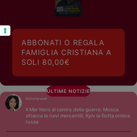
ABBONATI O REGALA
FAMIGLIA CRISTIANA A
SOLI 80,00€
ULTIME NOTIZIE
Giulia Cerqueti
Il Mar Nero al centro della guerra: Mosca
attacca le navi mercantili, Kyiv la flotta ombra
russa