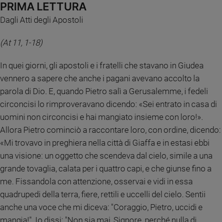
Chiesa
PRIMA LETTURA
Chiesa
Dagli Atti degli Apostoli
Fede
(At 11, 1-18)
e
spiritualità
In quei giorni, gli apostoli e i fratelli che stavano in Giudea
Santi
vennero a sapere che anche i pagani avevano accolto la
Devozione
parola di Dio. E, quando Pietro salì a Gerusalemme, i fedeli
e
circoncisi lo rimproveravano dicendo: «Sei entrato in casa di
fede
uomini non circoncisi e hai mangiato insieme con loro!».
Parola
Allora Pietro cominciò a raccontare loro, con ordine, dicendo:
del
giorno
«Mi trovavo in preghiera nella città di Giaffa e in estasi ebbi
Santo
una visione: un oggetto che scendeva dal cielo, simile a una
del
grande tovaglia, calata per i quattro capi, e che giunse fino a
giorno
me. Fissandola con attenzione, osservai e vidi in essa
quadrupedi della terra, fiere, rettili e uccelli del cielo. Sentii
Società
e
anche una voce che mi diceva: "Coraggio, Pietro, uccidi e
valori
mangia!". Io dissi: "Non sia mai, Signore, perché nulla di