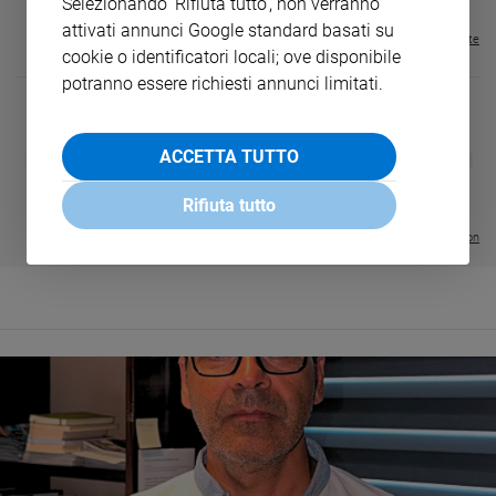
Selezionando 'Rifiuta tutto', non verranno
attivati annunci Google standard basati su
Visualizza tutte le riviste
cookie o identificatori locali; ove disponibile
potranno essere richiesti annunci limitati.
DIARIO G 2026-27
COLLANA ARS
ACCETTA TUTTO
❮
❯
LE GRANDI BASILICHE ITALIANE
€ 8,90
1 - 2
- € 8,90
- VOL DA 1 AL 5
€ 18,50
Rifiuta tutto
€ 64,50
Visualizza tutte le collection