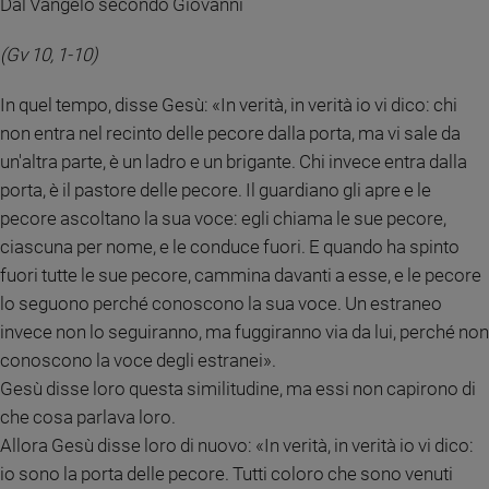
Dal Vangelo secondo Giovanni
Policy
(Gv 10, 1-10)
Chi
In quel tempo, disse Gesù: «In verità, in verità io vi dico: chi
siamo
non entra nel recinto delle pecore dalla porta, ma vi sale da
un'altra parte, è un ladro e un brigante. Chi invece entra dalla
Contatti
porta, è il pastore delle pecore. Il guardiano gli apre e le
pecore ascoltano la sua voce: egli chiama le sue pecore,
Pubblicità
ciascuna per nome, e le conduce fuori. E quando ha spinto
fuori tutte le sue pecore, cammina davanti a esse, e le pecore
Registrati
lo seguono perché conoscono la sua voce. Un estraneo
invece non lo seguiranno, ma fuggiranno via da lui, perché non
Redazione
conoscono la voce degli estranei».
Gesù disse loro questa similitudine, ma essi non capirono di
Social
che cosa parlava loro.
Allora Gesù disse loro di nuovo: «In verità, in verità io vi dico:
io sono la porta delle pecore. Tutti coloro che sono venuti