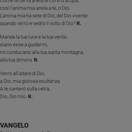
Come la cerva anela ai corsi d'acqua,
e
così l'anima mia anela a te, o Dio.
giovani
L'anima mia ha sete di Dio, del Dio vivente:
Adolescenza
quando verrò e vedrò il volto di Dio?
R.
Bioetica
Manda la tua luce e la tua verità:
siano esse a guidarmi,
Vai
mi conducano alla tua santa montagna,
alla tua dimora.
R.
Riflessioni
Verrò all'altare di Dio,
a Dio, mia gioiosa esultanza.
Foto
A te canterò sulla cetra,
Dio, Dio mio.
R.
Video
Podcast
VANGELO
Privacy