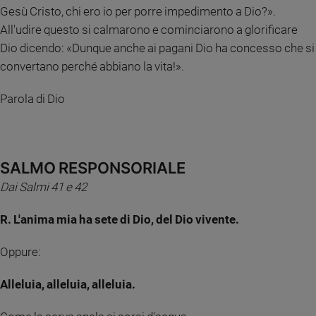
Gesù Cristo, chi ero io per porre impedimento a Dio?».
Sanremo
All'udire questo si calmarono e cominciarono a glorificare
2026
Dio dicendo: «Dunque anche ai pagani Dio ha concesso che si
Cinema,
convertano perché abbiano la vita!».
Tv
e
streaming
Parola di Dio
Libri
Musica
Arte
SALMO RESPONSORIALE
Famiglia
Dai Salmi 41 e 42
ed
educazione
R. L'anima mia ha sete di Dio, del Dio vivente.
Genitori
e
Oppure:
figli
Nonni
Alleluia, alleluia, alleluia.
Coppia
Scuola