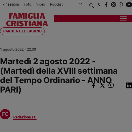
Riflessioni
Foto
Video
Podcast
Privacy Policy
Chi siamo
Contatti
Pubblicità
Attualità
Registrati
Redazione
Italia
Home page
>
Fede e spiritualità
>
Parola del giorno
>
Martedì 2 agosto 2022 - ...
PAROLA DEL GIORNO
Cronaca
Politica
1 agosto 2022 • 22:30
Mondo
Martedì 2 agosto 2022 -
Economia
(Martedì della XVIII settimana
Legalità
e
del Tempo Ordinario - ANNO
giustizia
PARI)
Sport
Interviste
Papa
Redazione FC
Papa