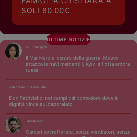
FAMIGLIA CRISTIANA A
SOLI 80,00€
ULTIME NOTIZIE
Giulia Cerqueti
Il Mar Nero al centro della guerra: Mosca
attacca le navi mercantili, Kyiv la flotta ombra
russa
padre Maurizio Patriciello
Don Patriciello: nei campi del pomodoro dove la
dignità vince sul caporalato
Luca Cereda
Carceri sovraffollate, senza ventilatori, senza