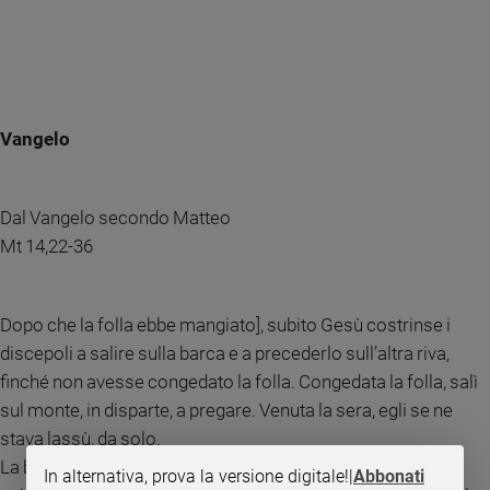
Vangelo
Dal Vangelo secondo Matteo
Mt 14,22-36
Dopo che la folla ebbe mangiato], subito Gesù costrinse i
discepoli a salire sulla barca e a precederlo sull’altra riva,
finché non avesse congedato la folla. Congedata la folla, salì
sul monte, in disparte, a pregare. Venuta la sera, egli se ne
stava lassù, da solo.
La barca intanto distava già molte miglia da terra ed era
In alternativa, prova la versione digitale!
|
Abbonati