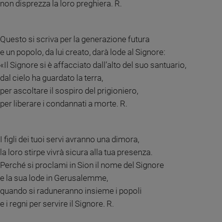
non disprezza la loro preghiera. R.
Policy
Chi
Questo si scriva per la generazione futura
e un popolo, da lui creato, darà lode al Signore:
siamo
«Il Signore si è affacciato dall’alto del suo santuario,
dal cielo ha guardato la terra,
Contatti
per ascoltare il sospiro del prigioniero,
Pubblicità
per liberare i condannati a morte. R.
Registrati
I figli dei tuoi servi avranno una dimora,
la loro stirpe vivrà sicura alla tua presenza.
Redazione
Perché si proclami in Sion il nome del Signore
e la sua lode in Gerusalemme,
Social
quando si raduneranno insieme i popoli
e i regni per servire il Signore. R.