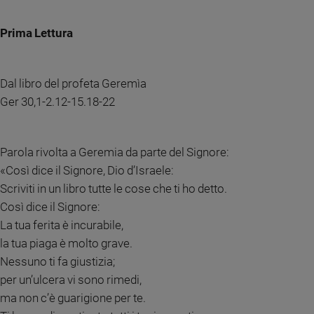
Chiesa
Chiesa
Prima Lettura
Fede
e
spiritualità
Dal libro del profeta Geremìa
Ger 30,1-2.12-15.18-22
Santi
Devozione
e
fede
Parola rivolta a Geremia da parte del Signore:
Parola
«Così dice il Signore, Dio d’Israele:
del
Scriviti in un libro tutte le cose che ti ho detto.
giorno
Così dice il Signore:
Santo
La tua ferita è incurabile,
del
la tua piaga è molto grave.
giorno
Nessuno ti fa giustizia;
Società
per un’ulcera vi sono rimedi,
e
ma non c’è guarigione per te.
valori