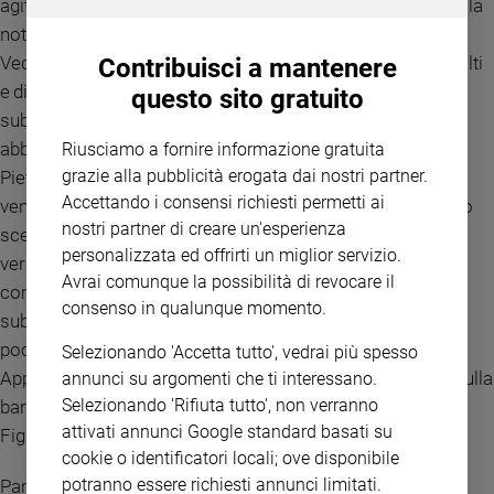
agitata dalle onde: il vento infatti era contrario. Sul finire della
notte egli andò verso di loro camminando sul mare.
Vedendolo camminare sul mare, i discepoli furono sconvolti
Contribuisci a mantenere
e dissero: «È un fantasma!» e gridarono dalla paura. Ma
questo sito gratuito
subito Gesù parlò loro dicendo: «Coraggio, sono io, non
abbiate paura!».
Riusciamo a fornire informazione gratuita
grazie alla pubblicità erogata dai nostri partner.
Pietro allora gli rispose: «Signore, se sei tu, comandami di
Accettando i consensi richiesti permetti ai
venire verso di te sulle acque». Ed egli disse: «Vieni!». Pietro
nostri partner di creare un'esperienza
scese dalla barca, si mise a camminare sulle acque e andò
personalizzata ed offrirti un miglior servizio.
verso Gesù. Ma, vedendo che il vento era forte, s’impaurì e,
Avrai comunque la possibilità di revocare il
cominciando ad affondare, gridò: «Signore, salvami!». E
consenso in qualunque momento.
subito Gesù tese la mano, lo afferrò e gli disse: «Uomo di
poca fede, perché hai dubitato?».
Selezionando 'Accetta tutto', vedrai più spesso
Appena saliti sulla barca, il vento cessò. Quelli che erano sulla
annunci su argomenti che ti interessano.
Selezionando 'Rifiuta tutto', non verranno
barca si prostrarono davanti a lui, dicendo: «Davvero tu sei
attivati annunci Google standard basati su
Figlio di Dio!».
cookie o identificatori locali; ove disponibile
potranno essere richiesti annunci limitati.
Parola del Signore.