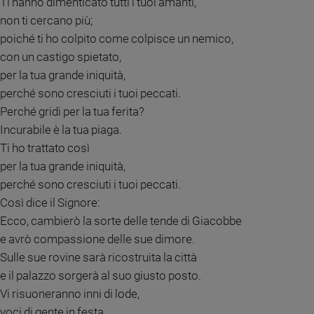
Ti hanno dimenticato tutti i tuoi amanti,
Ambiente
non ti cercano più;
e
poiché ti ho colpito come colpisce un nemico,
Creato
con un castigo spietato,
Volontariato
per la tua grande iniquità,
Diritti
perché sono cresciuti i tuoi peccati.
Aziende
di
Perché gridi per la tua ferita?
valore
Incurabile è la tua piaga.
Caso
Ti ho trattato così
della
per la tua grande iniquità,
settimana
perché sono cresciuti i tuoi peccati.
Migranti
Così dice il Signore:
Diversità
Ecco, cambierò la sorte delle tende di Giacobbe
e
inclusione
e avrò compassione delle sue dimore.
Costume
Sulle sue rovine sarà ricostruita la città
e il palazzo sorgerà al suo giusto posto.
Cultura
Vi risuoneranno inni di lode,
e
spettacoli
voci di gente in festa.