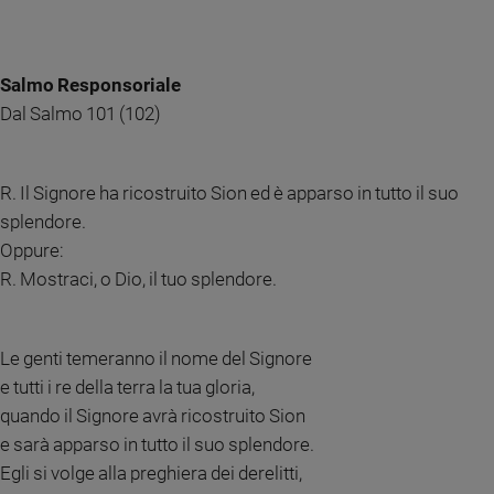
e
giovani
Adolescenza
Salmo Responsoriale
Bioetica
Dal Salmo 101 (102)
Vai
R. Il Signore ha ricostruito Sion ed è apparso in tutto il suo
splendore.
Oppure:
Riflessioni
R. Mostraci, o Dio, il tuo splendore.
Foto
Le genti temeranno il nome del Signore
Video
e tutti i re della terra la tua gloria,
quando il Signore avrà ricostruito Sion
Podcast
e sarà apparso in tutto il suo splendore.
Egli si volge alla preghiera dei derelitti,
Privacy