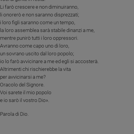
Li farò crescere e non diminuiranno,
Sanremo
li onorerò e non saranno disprezzati;
2026
i loro figli saranno come un tempo,
Cinema,
Tv
la loro assemblea sarà stabile dinanzi a me,
e
mentre punirò tutti i loro oppressori.
streaming
Avranno come capo uno di loro,
Libri
un sovrano uscito dal loro popolo;
Musica
io lo farò avvicinare a me ed egli si accosterà.
Arte
Altrimenti chi rischierebbe la vita
per avvicinarsi a me?
Famiglia
ed
Oracolo del Signore.
educazione
Voi sarete il mio popolo
Genitori
e io sarò il vostro Dio».
e
figli
Parola di Dio.
Nonni
Coppia
Scuola