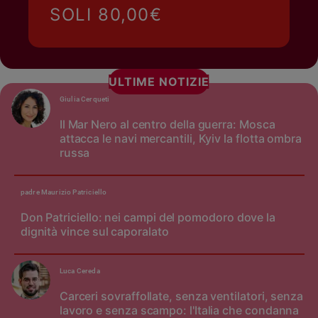
SOLI 80,00€
ULTIME NOTIZIE
Giulia Cerqueti
Il Mar Nero al centro della guerra: Mosca
attacca le navi mercantili, Kyiv la flotta ombra
russa
padre Maurizio Patriciello
Don Patriciello: nei campi del pomodoro dove la
dignità vince sul caporalato
Luca Cereda
Carceri sovraffollate, senza ventilatori, senza
lavoro e senza scampo: l'Italia che condanna