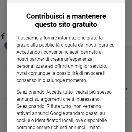
Contribuisci a mantenere
questo sito gratuito
Riusciamo a fornire informazione gratuita
grazie alla pubblicità erogata dai nostri partner.
EDICOLA SAN PAOLO
Accettando i consensi richiesti permetti ai
nostri partner di creare un'esperienza
personalizzata ed offrirti un miglior servizio.
GBABY
FAMIGLIA CRISTIANA
GBABY DIGITA
❮
❯
€ 34,80
€ 21,90
€ 104,00
€ 83,00
ABBONAMEN
37%
20%
Avrai comunque la possibilità di revocare il
€ 16,99
consenso in qualunque momento.
Visualizza tutte le riviste
Selezionando 'Accetta tutto', vedrai più spesso
annunci su argomenti che ti interessano.
Selezionando 'Rifiuta tutto', non verranno
attivati annunci Google standard basati su
DIARIO G 2026-27
COLLANA ARS
cookie o identificatori locali; ove disponibile
❮
❯
LE GRANDI BASILICHE ITALIANE
€ 8,90
1 - 2
- € 8,90
potranno essere richiesti annunci limitati.
- VOL DA 1 AL 5
€ 18,50