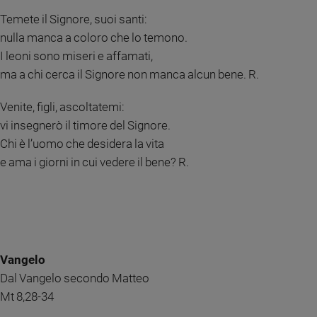
e
Temete il Signore, suoi santi:
giovani
nulla manca a coloro che lo temono.
Adolescenza
I leoni sono miseri e affamati,
Bioetica
ma a chi cerca il Signore non manca alcun bene. R.
Venite, figli, ascoltatemi:
Vai
vi insegnerò il timore del Signore.
Chi è l’uomo che desidera la vita
e ama i giorni in cui vedere il bene? R.
Riflessioni
Foto
Video
Vangelo
Podcast
Dal Vangelo secondo Matteo
Mt 8,28-34
Privacy