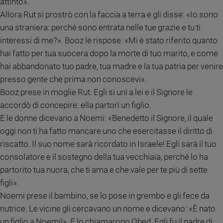
attinto».
Ambiente
Allora Rut si prostrò con la faccia a terra e gli disse: «Io sono
e
una straniera: perché sono entrata nelle tue grazie e tu ti
Creato
interessi di me?». Booz le rispose: «Mi è stato riferito quanto
Volontariato
hai fatto per tua suocera dopo la morte di tuo marito, e come
Diritti
hai abbandonato tuo padre, tua madre e la tua patria per venire
Aziende
di
presso gente che prima non conoscevi».
valore
Booz prese in moglie Rut. Egli si unì a lei e il Signore le
Caso
accordò di concepire: ella partorì un figlio.
della
E le donne dicevano a Noemi: «Benedetto il Signore, il quale
settimana
oggi non ti ha fatto mancare uno che esercitasse il diritto di
Migranti
riscatto. Il suo nome sarà ricordato in Israele! Egli sarà il tuo
Diversità
consolatore e il sostegno della tua vecchiaia, perché lo ha
e
inclusione
partorito tua nuora, che ti ama e che vale per te più di sette
Costume
figli».
Noemi prese il bambino, se lo pose in grembo e gli fece da
Cultura
nutrice. Le vicine gli cercavano un nome e dicevano: «È nato
e
spettacoli
un figlio a Noemi!». E lo chiamarono Obed. Egli fu il padre di