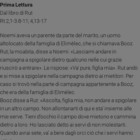
Chiesa
Prima Lettura
Chiesa
Dal libro di Rut
Rt 2,1-3.8-11; 4,13-17
Fede
e
Noemi aveva un parente da parte del marito, un uomo
spiritualità
altolocato della famiglia di Elimèlec, che si chiamava Booz.
Santi
Rut, la moabita, disse a Noemi: «Lasciami andare in
Devozione
campagna a spigolare dietro qualcuno nelle cui grazie
e
fede
riuscirò a entrare». Le rispose: «Va' pure, figlia mia». Rut andò
Parola
e si mise a spigolare nella campagna dietro ai mietitori. Per
del
caso si trovò nella parte di campagna appartenente a Booz,
giorno
che era della famiglia di Elimèlec.
Santo
Booz disse a Rut: «Ascolta, figlia mia, non andare a spigolare
del
in un altro campo. Non allontanarti di qui e sta' insieme alle
giorno
mie serve. Tieni d'occhio il campo dove mietono e cammina
Società
dietro a loro. Ho lasciato detto ai servi di non molestarti.
e
Quando avrai sete, va' a bere dagli orci ciò che i servi hanno
valori