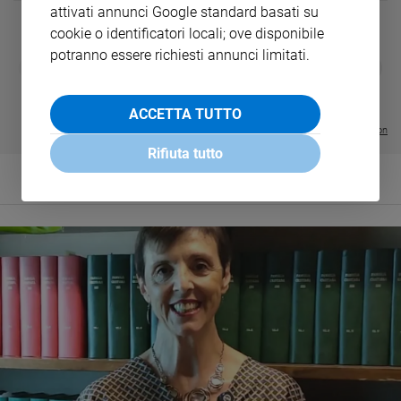
attivati annunci Google standard basati su
cookie o identificatori locali; ove disponibile
potranno essere richiesti annunci limitati.
DIARIO G 2026-27
COLLANA ARS
❮
❯
LE GRANDI BASILICHE ITALIANE
€ 8,90
1 - 2
- € 8,90
- VOL DA 1 AL 5
€ 18,50
€ 64,50
ACCETTA TUTTO
Visualizza tutte le collection
Rifiuta tutto