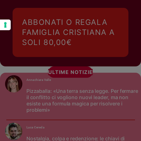
ABBONATI O REGALA
FAMIGLIA CRISTIANA A
SOLI 80,00€
ULTIME NOTIZIE
Annachiara Valle
Pizzaballa: «Una terra senza legge. Per fermare
il conflitto ci vogliono nuovi leader, ma non
esiste una formula magica per risolvere i
problemi»
Luca Cereda
Nostalgia, colpa e redenzione: le chiavi di