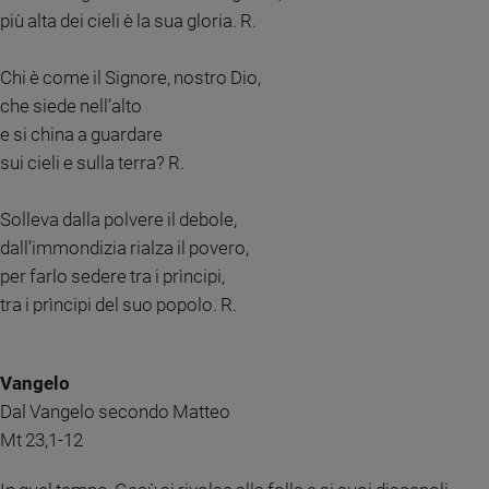
più alta dei cieli è la sua gloria. R.
e
giovani
Adolescenza
Chi è come il Signore, nostro Dio,
Bioetica
che siede nell’alto
e si china a guardare
sui cieli e sulla terra? R.
Vai
Solleva dalla polvere il debole,
dall’immondizia rialza il povero,
Riflessioni
per farlo sedere tra i prìncipi,
tra i prìncipi del suo popolo. R.
Foto
Video
Vangelo
Dal Vangelo secondo Matteo
Podcast
Mt 23,1-12
Privacy