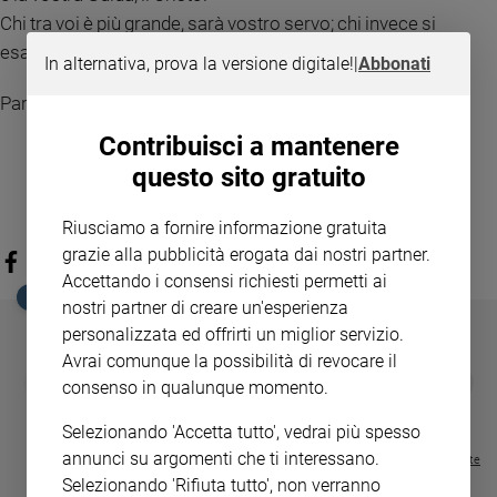
Chi tra voi è più grande, sarà vostro servo; chi invece si
esalterà, sarà umiliato e chi si umilierà sarà esaltato».
In alternativa, prova la versione digitale!
|
Abbonati
Parola del Signore
Contribuisci a mantenere
questo sito gratuito
Riusciamo a fornire informazione gratuita
grazie alla pubblicità erogata dai nostri partner.
Accettando i consensi richiesti permetti ai
EDICOLA SAN PAOLO
nostri partner di creare un'esperienza
personalizzata ed offrirti un miglior servizio.
Avrai comunque la possibilità di revocare il
GBABY
FAMIGLIA CRISTIANA
GBABY DIGITA
❮
❯
consenso in qualunque momento.
€ 34,80
€ 21,90
€ 104,00
€ 83,00
ABBONAMEN
37%
20%
€ 16,99
Selezionando 'Accetta tutto', vedrai più spesso
annunci su argomenti che ti interessano.
Visualizza tutte le riviste
Selezionando 'Rifiuta tutto', non verranno