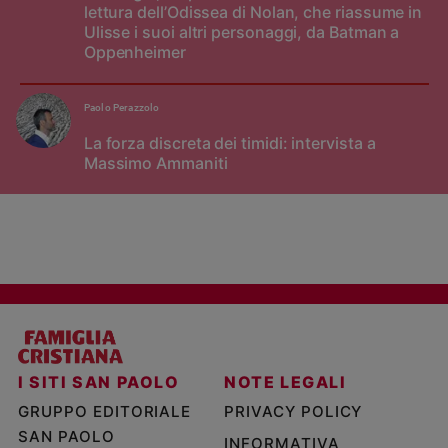
lettura dell’Odissea di Nolan, che riassume in
Ulisse i suoi altri personaggi, da Batman a
Oppenheimer
Paolo Perazzolo
La forza discreta dei timidi: intervista a
Massimo Ammaniti
I SITI SAN PAOLO
NOTE LEGALI
GRUPPO EDITORIALE
PRIVACY POLICY
SAN PAOLO
INFORMATIVA