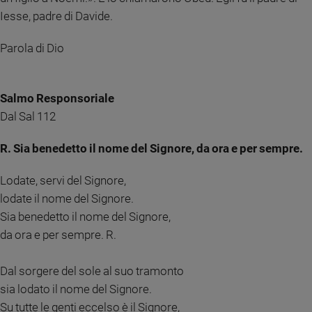
Iesse, padre di Davide.
Sanremo
2026
Parola di Dio
Cinema,
Tv
e
streaming
Salmo Responsoriale
Libri
Dal Sal 112
Musica
R. Sia benedetto il nome del Signore, da ora e per sempre.
Arte
Lodate, servi del Signore,
Famiglia
ed
lodate il nome del Signore.
educazione
Sia benedetto il nome del Signore,
Genitori
da ora e per sempre. R.
e
figli
Dal sorgere del sole al suo tramonto
Nonni
sia lodato il nome del Signore.
Coppia
Su tutte le genti eccelso è il Signore,
Scuola