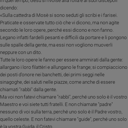
In quel tempo, Gesù si rivolse alla folla e ai suoi discepoli
Policy
dicendo:
«Sulla cattedra di Mosè si sono seduti gli scribi e i farisei.
Chi
Praticate e osservate tutto ciò che vi dicono, ma non agite
secondo le loro opere, perché essi dicono e non fanno.
siamo
Legano infatti fardelli pesanti e difficili da portare e li pongono
sulle spalle della gente, ma essi non vogliono muoverli
Contatti
neppure con un dito.
Pubblicità
Tutte le loro opere le fanno per essere ammirati dalla gente:
allargano i loro filattèri e allungano le frange; si compiacciono
Registrati
dei posti d'onore nei banchetti, dei primi seggi nelle
sinagoghe, dei saluti nelle piazze, come anche di essere
Redazione
chiamati "rabbì" dalla gente.
Ma voi non fatevi chiamare "rabbì", perché uno solo è il vostro
Maestro e voi siete tutti fratelli. E non chiamate "padre"
Social
nessuno di voi sulla terra, perché uno solo è il Padre vostro,
quello celeste. E non fatevi chiamare "guide", perché uno solo
è la vostra Guida, il Cristo.