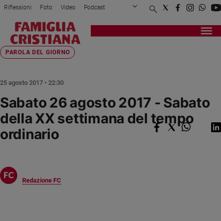
Riflessioni
Foto
Video
Podcast
Privacy Policy
Chi siamo
Contatti
Pubblicità
Attualità
Registrati
Redazione
Italia
Home page
>
Fede e spiritualità
>
Parola del giorno
>
Sabato 26 agosto 2017 - ...
PAROLA DEL GIORNO
Cronaca
Politica
25 agosto 2017 • 22:30
Mondo
Sabato 26 agosto 2017 - Sabato
Economia
della XX settimana del tempo
Legalità
e
ordinario
giustizia
Sport
Interviste
Redazione FC
Papa
Papa